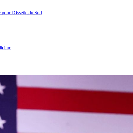
e pour l'Ossétie du Sud
licium