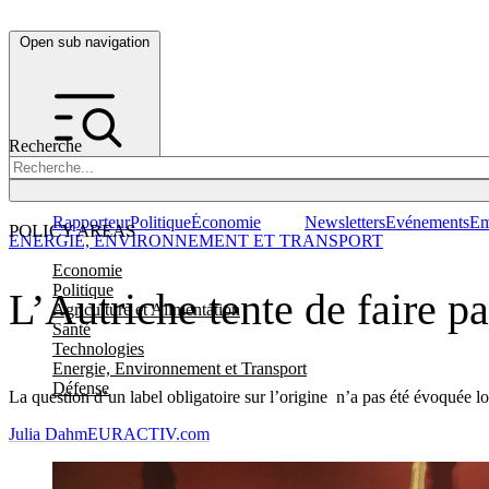
Open sub navigation
Recherche
Rapporteur
Politique
Économie
Newsletters
Evénements
Em
POLICY AREAS
ENERGIE, ENVIRONNEMENT ET TRANSPORT
Economie
Politique
L’Autriche tente de faire pa
Agriculture et Alimentation
Santé
Technologies
Energie, Environnement et Transport
Défense
La question d’un label obligatoire sur l’origine n’a pas été évoquée lor
Julia Dahm
EURACTIV.com