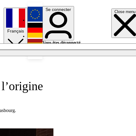
Se connecter
Close menu
English
Français
Deutsch
Vous êtes déconnecté.
Se connecter
Español
Lumières éteintes
 l’origine
rasbourg.