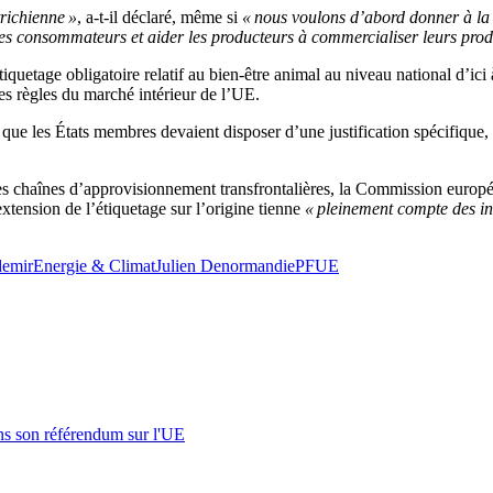
richienne »
, a-t-il déclaré, même si
« nous voulons d’abord donner à la
les consommateurs et aider les producteurs à commercialiser leurs prod
etage obligatoire relatif au bien-être animal au niveau national d’ici à 
les règles du marché intérieur de l’UE.
 les États membres devaient disposer d’une justification spécifique, te
s chaînes d’approvisionnement transfrontalières, la Commission europée
 extension de l’étiquetage sur l’origine tienne
« pleinement compte des in
emir
Energie & Climat
Julien Denormandie
PFUE
s son référendum sur l'UE