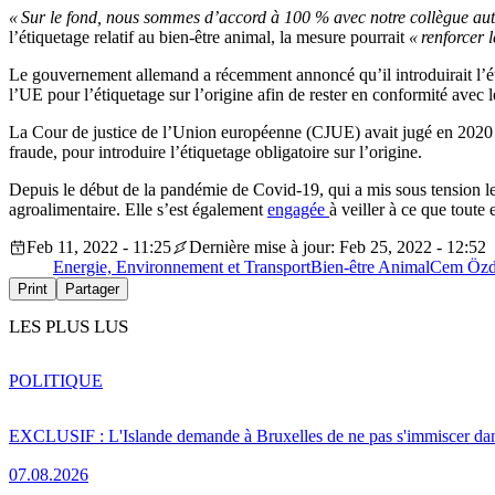
« Sur le fond, nous sommes d’accord à 100 % avec notre collègue aut
l’étiquetage relatif au bien-être animal, la mesure pourrait
« renforcer 
Le gouvernement allemand a récemment annoncé qu’il introduirait l’étiqu
l’UE pour l’étiquetage sur l’origine afin de rester en conformité avec 
La Cour de justice de l’Union européenne (CJUE) avait jugé en 2020 que
fraude, pour introduire l’étiquetage obligatoire sur l’origine.
Depuis le début de la pandémie de Covid-19, qui a mis sous tension le
agroalimentaire. Elle s’est également
engagée
à veiller à ce que toute
Feb 11, 2022 - 11:25
Dernière mise à jour: Feb 25, 2022 - 12:52
Energie, Environnement et Transport
Bien-être Animal
Cem Özd
Print
Partager
LES PLUS LUS
POLITIQUE
EXCLUSIF : L'Islande demande à Bruxelles de ne pas s'immiscer dan
07.08.2026