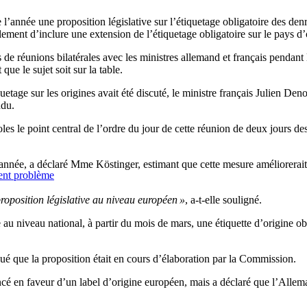
l’année une proposition législative sur l’étiquetage obligatoire des den
ment d’inclure une extension de l’étiquetage obligatoire sur le pays d’
 de réunions bilatérales avec les ministres allemand et français pendant
que le sujet soit sur la table.
age sur les origines avait été discuté, le ministre français Julien Den
ndu.
les le point central de l’ordre du jour de cette réunion de deux jours 
e année, a déclaré Mme Köstinger, estimant que cette mesure améliorerait
sent problème
roposition législative au niveau européen »
, a-t-elle souligné.
 niveau national, à partir du mois de mars, une étiquette d’origine obl
qué que la proposition était en cours d’élaboration par la Commission.
é en faveur d’un label d’origine européen, mais a déclaré que l’Allema