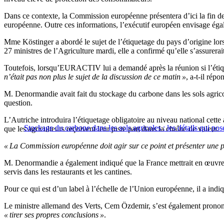
Dans ce contexte, la Commission européenne présentera d’ici la fin de 
européenne. Outre ces informations, l’exécutif européen envisage égale
Mme Köstinger a abordé le sujet de l’étiquetage du pays d’origine lors
27 ministres de l’Agriculture mardi, elle a confirmé qu’elle s’assurerait 
Toutefois, lorsqu’EURACTIV lui a demandé après la réunion si l’étiquet
n’était pas non plus le sujet de la discussion de ce matin »
, a-t-il répo
M. Denormandie avait fait du stockage du carbone dans les sols agrico
question.
L’Autriche introduira l’étiquetage obligatoire au niveau national cett
Stockage du carbone dans les sols agricoles : les détails qui po
que les agriculteurs reçoivent leur juste part dans la chaîne de valeur.
« La Commission européenne doit agir sur ce point et présenter une p
M. Denormandie a également indiqué que la France mettrait en œuvre au
servis dans les restaurants et les cantines.
Pour ce qui est d’un label à l’échelle de l’Union européenne, il a indi
Le ministre allemand des Verts, Cem Özdemir, s’est également prononc
« tirer ses propres conclusions »
.