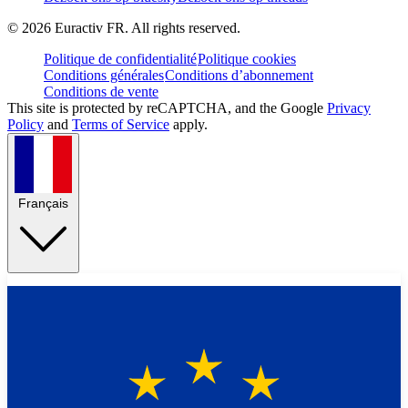
©
2026
Euractiv FR. All rights reserved.
Politique de confidentialité
Politique cookies
Conditions générales
Conditions d’abonnement
Conditions de vente
This site is protected by reCAPTCHA, and the Google
Privacy
Policy
and
Terms of Service
apply.
Français