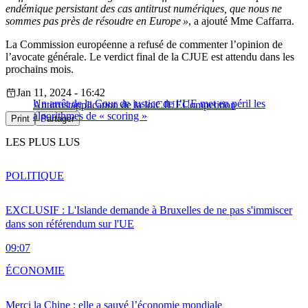
endémique persistant des cas antitrust numériques, que nous ne
sommes pas près de résoudre en Europe »
, a ajouté Mme Caffarra.
La Commission européenne a refusé de commenter l’opinion de
l’avocate générale. Le verdict final de la CJUE est attendu dans les
prochains mois.
Jan 11, 2024 - 16:42
Un arrêt de la Cour de justice de l’UE met en péril les
Antitrust
application de la loi
CJUE
Competition
algorithmes de « scoring »
Print
Partager
LES PLUS LUS
POLITIQUE
EXCLUSIF : L'Islande demande à Bruxelles de ne pas s'immiscer
dans son référendum sur l'UE
09:07
ÉCONOMIE
Merci la Chine : elle a sauvé l’économie mondiale