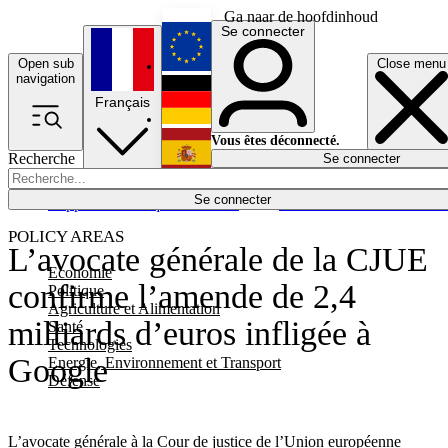
Ga naar de hoofdinhoud
Se connecter
Open sub
Close menu
English
navigation
Français
Deutsch
Vous êtes déconnecté.
Recherche
Se connecter
Español
Lumières éteintes
Se connecter
Rapporteur
Politique
Économie
Newsletters
Evénements
Em
POLICY AREAS
L’avocate générale de la CJUE
Economie
confirme l’amende de 2,4
Politique
Agriculture et Alimentation
milliards d’euros infligée à
Santé
Technologies
Google
Energie, Environnement et Transport
Défense
L’avocate générale à la Cour de justice de l’Union européenne