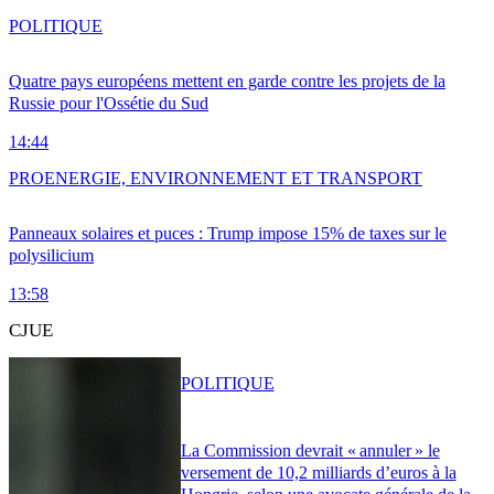
POLITIQUE
Quatre pays européens mettent en garde contre les projets de la
Russie pour l'Ossétie du Sud
14:44
PRO
ENERGIE, ENVIRONNEMENT ET TRANSPORT
Panneaux solaires et puces : Trump impose 15% de taxes sur le
polysilicium
13:58
CJUE
POLITIQUE
La Commission devrait « annuler » le
versement de 10,2 milliards d’euros à la