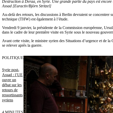
Destruction à Deraa, en Syrie. Une grande partie du pays est encore 
Assad [Euractiv/Björn Stritzel]
Au-delà des retours, les discussions à Berlin devraient se concentrer 
technique (THW) est également à l’étude.
Vendredi 9 janvier, la présidente de la Commission européenne, Ursul
dans le cadre de leur première visite en Syrie sous le nouveau gouver
Avant cette visite, le ministre syrien des Situations d’urgence et de l
se relever après la guerre.
POLITIQUE
Syrie post-
Assad : l’UE
ouvre un
débat sur les
retours de
ressortissants
syriens
4 MINUTES