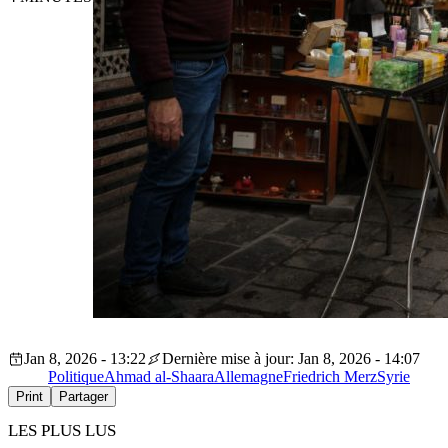
Jan 8, 2026 - 13:22
Dernière mise à jour: Jan 8, 2026 - 14:07
Politique
Ahmad al-Shaara
Allemagne
Friedrich Merz
Syrie
Print
Partager
LES PLUS LUS