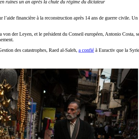
en ruines un an après la chute du régime du dictateur
sur l’aide financière à la reconstruction après 14 ans de guerre civile.
a von der Leyen, et le président du Conseil européen, Antonio Costa, 
nement.
a Gestion des catastrophes, Raed al-Saleh,
a confié
à Euractiv que la Syrie