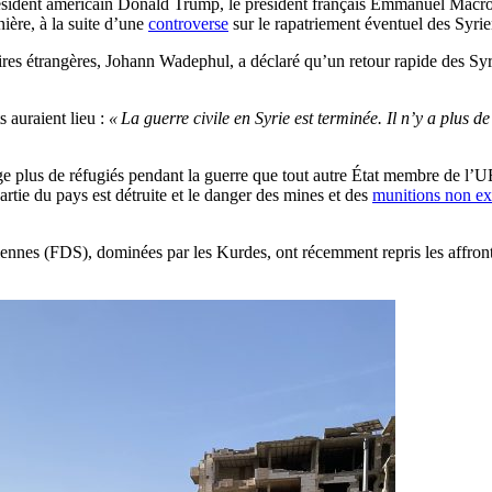
ident américain Donald Trump, le président français Emmanuel Macron e
nière, à la suite d’une
controverse
sur le rapatriement éventuel des Syrie
ires étrangères, Johann Wadephul, a déclaré qu’un retour rapide des Sy
 auraient lieu :
« La guerre civile en Syrie est terminée. Il n’y a plus
e plus de réfugiés pendant la guerre que tout autre État membre de l’UE.
artie du pays est détruite et le danger des mines et des
munitions non ex
iennes (FDS), dominées par les Kurdes, ont récemment repris les affront