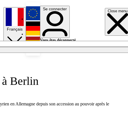
Se connecter
Close menu
English
Français
Deutsch
Vous êtes déconnecté.
Se connecter
Español
Lumières éteintes
 à Berlin
t syrien en Allemagne depuis son accession au pouvoir après le