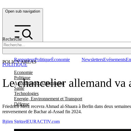
Open sub navigation
Recherche
Rapporteur
Politique
Économie
Newsletters
Evénements
Em
POLICY AREAS
POLITIQUE
Economie
Politique
Le chancelier allemand va a
Agriculture et Alimentation
Santé
Technologies
Energie, Environnement et Transport
Défense
Friedrich Merz recevra Ahmad al-Shaara à Berlin dans deux semaines, a 
renversement de Bachar al-Assad fin 2024.
Björn Stritzel
EURACTIV.com