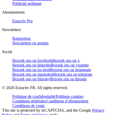
Publicité politique
Abonnements
Euractiv Pro
Newsletters
Rapporteur
Newsletters en anglais
Social
Bezoek ons op facebook
Bezoek ons op x
Bezoek ons op linkedin
Bezoek ons op youtube
Bezoek ons op rss-feed
Bezoek ons op instagram
Bezoek ons op mastodon
Bezoek ons op telegram
Bezoek ons op bluesky
Bezoek ons op threads
©
2026
Euractiv FR. All rights reserved.
Politique de confidentialité
Politique cookies
Conditions générales
Conditions d’abonnement
Conditions de vente
This site is protected by reCAPTCHA, and the Google
Privacy
Policy
and
Terms of Service
apply.