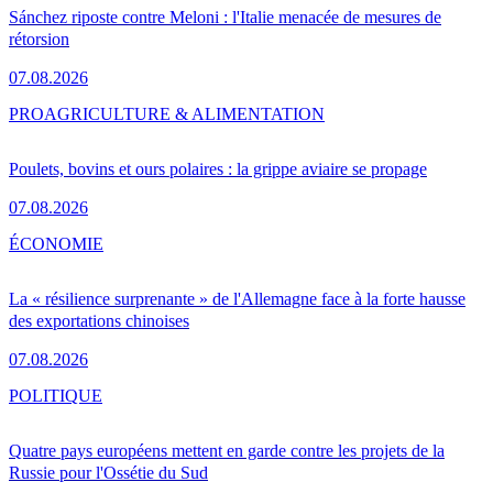
Sánchez riposte contre Meloni : l'Italie menacée de mesures de
rétorsion
07.08.2026
PRO
AGRICULTURE & ALIMENTATION
Poulets, bovins et ours polaires : la grippe aviaire se propage
07.08.2026
ÉCONOMIE
La « résilience surprenante » de l'Allemagne face à la forte hausse
des exportations chinoises
07.08.2026
POLITIQUE
Quatre pays européens mettent en garde contre les projets de la
Russie pour l'Ossétie du Sud