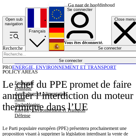
Ga naar de hoofdinhoud
Se connecter
Open sub
Close menu
English
navigation
Français
Deutsch
Vous êtes déconnecté.
Recherche
Se connecter
Español
Lumières éteintes
Se connecter
Rapporteur
Politique
Économie
Newsletters
Evénements
Em
PRO
ENERGIE, ENVIRONNEMENT ET TRANSPORT
POLICY AREAS
Le chef du PPE promet de faire
Economie
Politique
annuler l’interdiction du moteur
Agriculture et Alimentation
Santé
thermique dans l’UE
Technologies
Energie, Environnement et Transport
Défense
Le Parti populaire européen (PPE) présentera prochainement une
proposition visant à supprimer la législation interdisant la vente de