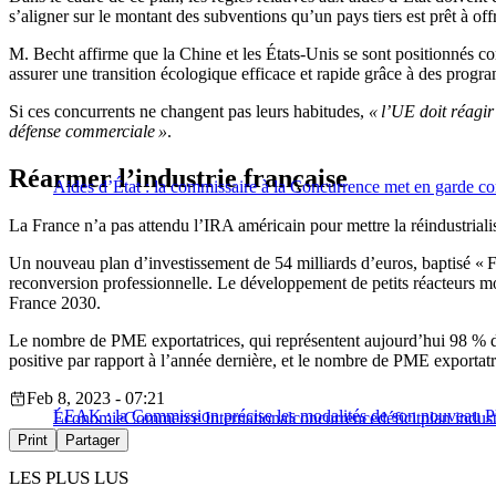
s’aligner sur le montant des subventions qu’un pays tiers est prêt à of
M. Becht affirme que la Chine et les États-Unis se sont positionnés co
assurer une transition écologique efficace et rapide grâce à des pro
Si ces concurrents ne changent pas leurs habitudes,
« l’UE doit réagir
défense commerciale »
.
Réarmer l’industrie française
Aides d’État : la commissaire à la Concurrence met en garde co
La France n’a pas attendu l’IRA américain pour mettre la réindustrialis
Un nouveau plan d’investissement de 54 milliards d’euros, baptisé « 
reconversion professionnelle. Le développement de petits réacteurs mo
France 2030.
Le nombre de PME exportatrices, qui représentent aujourd’hui 98 % de
positive par rapport à l’année dernière, et le nombre de PME exportatr
Feb 8, 2023 - 07:21
LEAK : la Commission précise les modalités de son nouveau Pla
Économie
Commerce International
concurrence
déficit
plan indust
Print
Partager
LES PLUS LUS