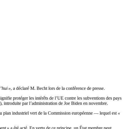
d’hui »
, a déclaré M. Becht lors de la conférence de presse.
 signifie protéger les intérêts de l’UE contre les subventions des pays
RA), introduite par l’administration de Joe Biden en novembre.
au plan industriel vert de la Commission européenne — lequel est
«
ment » a été acté. En vertu de ce principe, un État membre peut