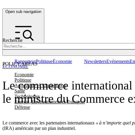
Open sub navigation
Recherche
Rapporteur
Politique
Économie
Newsletters
Evénements
Em
POLICY AREAS
ÉCONOMIE
Economie
Politique
Le commerce international 
Agriculture et Alimentation
Santé
le ministre du Commerce ex
Technologies
Energie, Environnement et Transport
Défense
Le commerce avec les partenaires internationaux
« à n’importe quel p
(IRA) américain par un plan industriel.