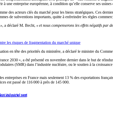
frir à une entreprise européenne, à condition qu’elle conserve ses usine
mme des acteurs clés du marché pour les biens stratégiques. Ces derniers
grammes de subventions importants, quitte à enfreindre les règles comm
 »
, a déclaré M. Becht,
« et nous compenserons les effets négatifs par d
ntre les risques de fragmentation du marché unique
ation en tête des priorités du ministère, a déclaré le ministre du Comme
France 2030 », a été présenté en novembre dernier dans le but de réindu
dulaires (SMR) dans l’industrie nucléaire, ou le soutien à la croissanc
s entreprises en France mais seulement 13 % des exportations française
ices est passé de 116 000 à près de 145 000.
n industriel vert
riel du pacte vert