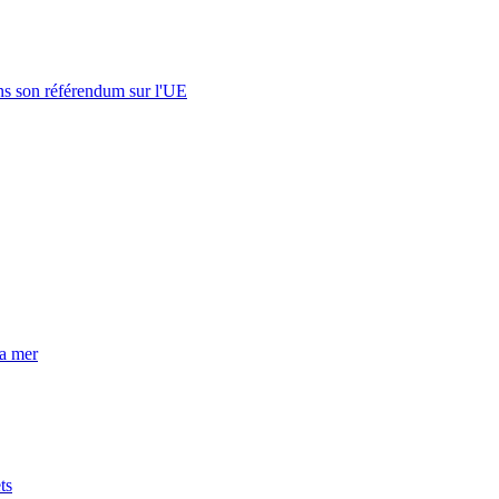
s son référendum sur l'UE
la mer
ts