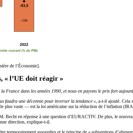
stère de l’Économie].
 « l’UE doit réagir »
n de la France dans les années 1990, et nous en payons le prix fort aujour
ous faudra une décennie pour inverser la tendance »
, a-t-il ajouté. Cela
 le plus vaste — est la loi américaine sur la réduction de l’inflation (I
laré M. Becht en réponse à une question d’EURACTIV. De plus, le nouve
ne direction, explique-t-il.
 être temporairement assouplies et le principe de « subventions d’aligne