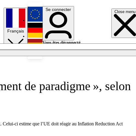
Se connecter
Close menu
English
Français
Deutsch
Vous êtes déconnecté.
Se connecter
Español
Lumières éteintes
ment de paradigme », selon
. Celui-ci estime que l’UE doit réagir au Inflation Reduction Act