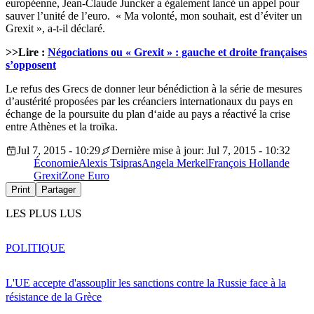
européenne, Jean-Claude Juncker a également lancé un appel pour
sauver l’unité de l’euro. « Ma volonté, mon souhait, est d’éviter un
Grexit », a-t-il déclaré.
>>Lire :
Négociations ou « Grexit » : gauche et droite françaises
s’opposent
Le refus des Grecs de donner leur bénédiction à la série de mesures
d’austérité proposées par les créanciers internationaux du pays en
échange de la poursuite du plan d‘aide au pays a réactivé la crise
entre Athènes et la troïka.
Jul 7, 2015 - 10:29
Dernière mise à jour: Jul 7, 2015 - 10:32
Économie
Alexis Tsipras
Angela Merkel
François Hollande
Grexit
Zone Euro
Print
Partager
LES PLUS LUS
POLITIQUE
L'UE accepte d'assouplir les sanctions contre la Russie face à la
résistance de la Grèce