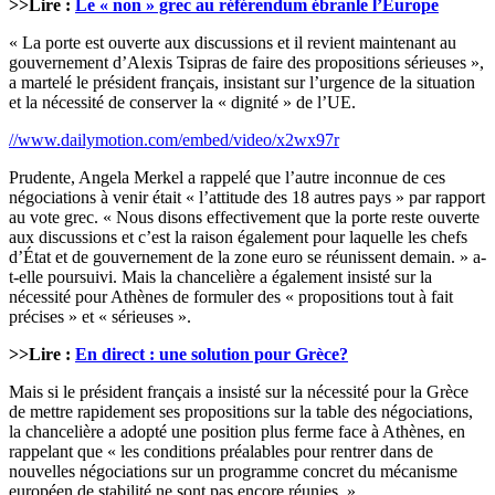
>>Lire :
Le « non » grec au référendum ébranle l’Europe
« La porte est ouverte aux discussions et il revient maintenant au
gouvernement d’Alexis Tsipras de faire des propositions sérieuses »,
a martelé le président français, insistant sur l’urgence de la situation
et la nécessité de conserver la « dignité » de l’UE.
//www.dailymotion.com/embed/video/x2wx97r
Prudente, Angela Merkel a rappelé que l’autre inconnue de ces
négociations à venir était « l’attitude des 18 autres pays » par rapport
au vote grec. « Nous disons effectivement que la porte reste ouverte
aux discussions et c’est la raison également pour laquelle les chefs
d’État et de gouvernement de la zone euro se réunissent demain. » a-
t-elle poursuivi. Mais la chancelière a également insisté sur la
nécessité pour Athènes de formuler des « propositions tout à fait
précises » et « sérieuses ».
>>Lire :
En direct : une solution pour Grèce?
Mais si le président français a insisté sur la nécessité pour la Grèce
de mettre rapidement ses propositions sur la table des négociations,
la chancelière a adopté une position plus ferme face à Athènes, en
rappelant que « les conditions préalables pour rentrer dans de
nouvelles négociations sur un programme concret du mécanisme
européen de stabilité ne sont pas encore réunies. »