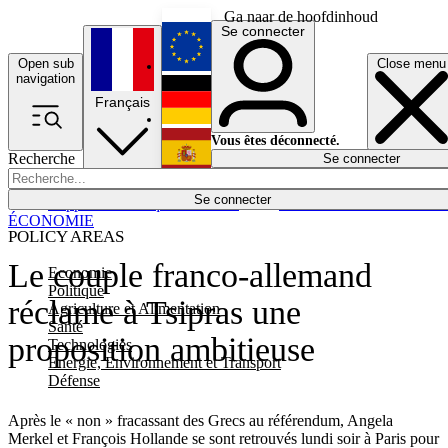
Ga naar de hoofdinhoud
Se connecter
Open sub
Close menu
English
navigation
Français
Deutsch
Vous êtes déconnecté.
Recherche
Se connecter
Español
Lumières éteintes
Se connecter
Rapporteur
Politique
Économie
Newsletters
Evénements
Em
ÉCONOMIE
POLICY AREAS
Le couple franco-allemand
Economie
Politique
réclame à Tsipras une
Agriculture et Alimentation
Santé
proposition ambitieuse
Technologies
Energie, Environnement et Transport
Défense
Après le « non » fracassant des Grecs au référendum, Angela
Merkel et François Hollande se sont retrouvés lundi soir à Paris pour