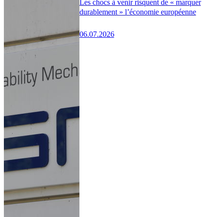
Les chocs à venir risquent de « marquer
durablement » l’économie européenne
06.07.2026