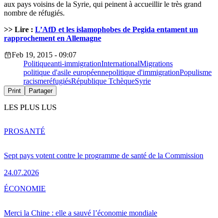
aux pays voisins de la Syrie, qui peinent à accueillir le très grand
nombre de réfugiés.
>> Lire :
L’AfD et les islamophobes de Pegida entament un
rapprochement en Allemagne
Feb 19, 2015 - 09:07
Politique
anti-immigration
International
Migrations
politique d'asile européenne
politique d'immigration
Populisme
racisme
réfugiés
République Tchèque
Syrie
Print
Partager
LES PLUS LUS
PRO
SANTÉ
Sept pays votent contre le programme de santé de la Commission
24.07.2026
ÉCONOMIE
Merci la Chine : elle a sauvé l’économie mondiale