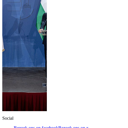
Social
Bezoek ons op facebook
Bezoek ons op x