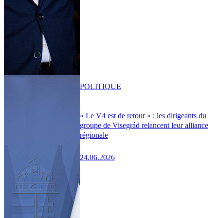
POLITIQUE
« Le V4 est de retour » : les dirigeants du
groupe de Visegrád relancent leur alliance
régionale
24.06.2026