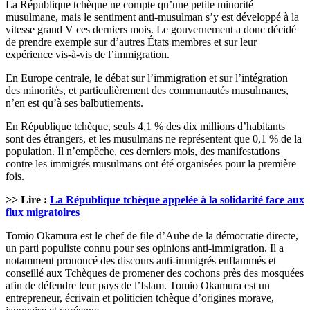
La République tchèque ne compte qu’une petite minorité
musulmane, mais le sentiment anti-musulman s’y est développé à la
vitesse grand V ces derniers mois. Le gouvernement a donc décidé
de prendre exemple sur d’autres États membres et sur leur
expérience vis-à-vis de l’immigration.
En Europe centrale, le débat sur l’immigration et sur l’intégration
des minorités, et particulièrement des communautés musulmanes,
n’en est qu’à ses balbutiements.
En République tchèque, seuls 4,1 % des dix millions d’habitants
sont des étrangers, et les musulmans ne représentent que 0,1 % de la
population. Il n’empêche, ces derniers mois, des manifestations
contre les immigrés musulmans ont été organisées pour la première
fois.
>> Lire :
La République tchèque appelée à la solidarité face aux
flux
migratoires
Tomio Okamura est le chef de file d’Aube de la démocratie directe,
un parti populiste connu pour ses opinions anti-immigration. Il a
notamment prononcé des discours anti-immigrés enflammés et
conseillé aux Tchèques de promener des cochons près des mosquées
afin de défendre leur pays de l’Islam. Tomio Okamura est un
entrepreneur, écrivain et politicien tchèque d’origines morave,