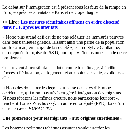
Le débat sur l’immigration est à présent sous les feux de la rampe en
Europe après les attentats de Paris et de Copenhague.
>> Lire :
Les mesures sécuritaires affluent en ordre dispersé
dans l’UE après les attentats
« Notre plus grand défi est de ne pas reléguer les immigrés pauvres
dans des banlieues ghettos, laissant ainsi une partie de la population
sur le carreau, en marge de la société », estime Sylvie Guillaume,
eurodéputée française du S&D, pour qui « l’inclusion est la clé de ce
problème ».
Cela revient à investir dans la lutte contre le chômage, à faciliter
l’accès à l’éducation, au logement et aux soins de santé, explique-t-
elle.
« Nous devrions tirer les leçons du passé des pays d’Europe
occidentale, qui n’ont pas très bien géré l’intégration des migrants.
Si nous répétons les mêmes erreurs, nous partagerons leur sort »,
renchérit Tomáš Zdechovský, un autre eurodéputé (PPE), lors d’un
entretien avec
EURACTIV
.
Une préférence pour les migrants « aux origines chrétiennes »
Les hommes politiques tchèques assurent vouloir garder les