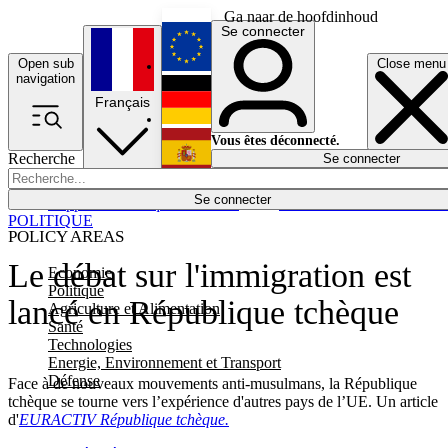
Ga naar de hoofdinhoud
Se connecter
Open sub
Close menu
English
navigation
Français
Deutsch
Vous êtes déconnecté.
Recherche
Se connecter
Español
Lumières éteintes
Se connecter
Rapporteur
Politique
Économie
Newsletters
Evénements
Em
POLITIQUE
POLICY AREAS
Le débat sur l'immigration est
Economie
Politique
lancé en République tchèque
Agriculture et Alimentation
Santé
Technologies
Energie, Environnement et Transport
Défense
Face à de nouveaux mouvements anti-musulmans, la République
tchèque se tourne vers l’expérience d'autres pays de l’UE. Un article
d'
EURACTIV
République tchèque.