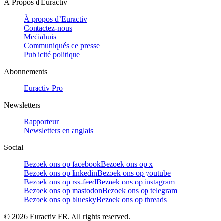
À Propos d'Euractiv
À propos d’Euractiv
Contactez-nous
Mediahuis
Communiqués de presse
Publicité politique
Abonnements
Euractiv Pro
Newsletters
Rapporteur
Newsletters en anglais
Social
Bezoek ons op facebook
Bezoek ons op x
Bezoek ons op linkedin
Bezoek ons op youtube
Bezoek ons op rss-feed
Bezoek ons op instagram
Bezoek ons op mastodon
Bezoek ons op telegram
Bezoek ons op bluesky
Bezoek ons op threads
©
2026
Euractiv FR. All rights reserved.