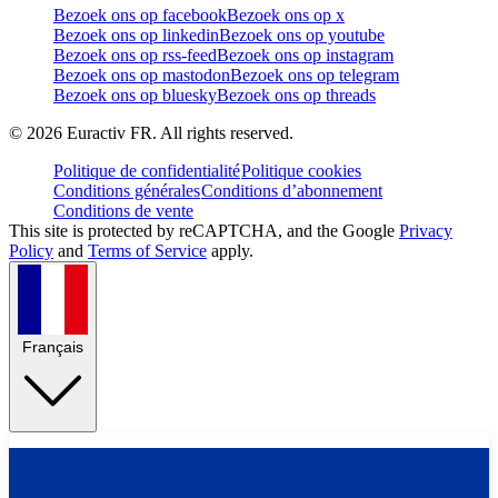
Bezoek ons op facebook
Bezoek ons op x
Bezoek ons op linkedin
Bezoek ons op youtube
Bezoek ons op rss-feed
Bezoek ons op instagram
Bezoek ons op mastodon
Bezoek ons op telegram
Bezoek ons op bluesky
Bezoek ons op threads
©
2026
Euractiv FR. All rights reserved.
Politique de confidentialité
Politique cookies
Conditions générales
Conditions d’abonnement
Conditions de vente
This site is protected by reCAPTCHA, and the Google
Privacy
Policy
and
Terms of Service
apply.
Français