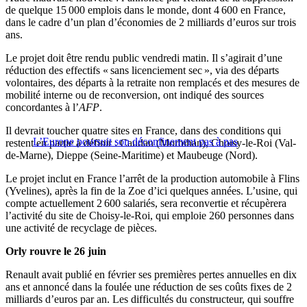
de quelque 15 000 emplois dans le monde, dont 4 600 en France,
dans le cadre d’un plan d’économies de 2 milliards d’euros sur trois
ans.
Le projet doit être rendu public vendredi matin. Il s’agirait d’une
réduction des effectifs « sans licenciement sec », via des départs
volontaires, des départs à la retraite non remplacés et des mesures de
mobilité interne ou de reconversion, ont indiqué des sources
concordantes à l’
AFP
.
Il devrait toucher quatre sites en France, dans des conditions qui
L’Europe poursuit son déconfinement pas à pas
restent en partie à définir : Caudan (Morbihan), Choisy-le-Roi (Val-
de-Marne), Dieppe (Seine-Maritime) et Maubeuge (Nord).
Le projet inclut en France l’arrêt de la production automobile à Flins
(Yvelines), après la fin de la Zoe d’ici quelques années. L’usine, qui
compte actuellement 2 600 salariés, sera reconvertie et récupèrera
l’activité du site de Choisy-le-Roi, qui emploie 260 personnes dans
une activité de recyclage de pièces.
Orly rouvre le 26 juin
Renault avait publié en février ses premières pertes annuelles en dix
ans et annoncé dans la foulée une réduction de ses coûts fixes de 2
milliards d’euros par an. Les difficultés du constructeur, qui souffre