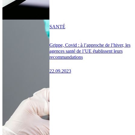
SANTÉ
Grippe, Covid : à l’approche de l’hiver, les
agences santé de l’UE établissent leurs
recommandations
22.09.2023