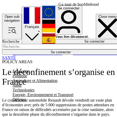
Ga naar de hoofdinhoud
Se connecter
Open sub
Close menu
English
navigation
Français
Deutsch
Vous êtes déconnecté.
Recherche
Se connecter
Español
Lumières éteintes
Se connecter
Rapporteur
Politique
Économie
Newsletters
Evénements
Em
SANTÉ
POLICY AREAS
Le déconfinement s’organise en
Economie
Politique
France
Agriculture et Alimentation
Santé
Technologies
Energie, Environnement et Transport
Défense
Le constructeur automobile Renault dévoile vendredi un vaste plan
d’économies avec près de 5 000 suppressions de postes attendues en
France en raison de difficultés accentuées par la crise sanitaire, alors
que la deuxième phase du déconfinement s’organise dans le pays.