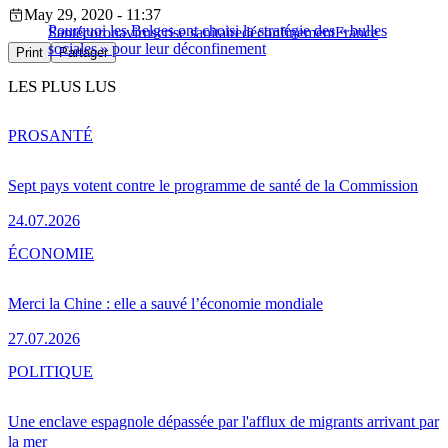
May 29, 2020 - 11:37
Pourquoi les Belges ont choisi la stratégie des « bulles
Santé
coronavirus
crise sanitaire
déconfinement
France
sociales » pour leur déconfinement
Print
Partager
LES PLUS LUS
PRO
SANTÉ
Sept pays votent contre le programme de santé de la Commission
24.07.2026
ÉCONOMIE
Merci la Chine : elle a sauvé l’économie mondiale
27.07.2026
POLITIQUE
Une enclave espagnole dépassée par l'afflux de migrants arrivant par
la mer