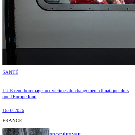
SANTÉ
L'UE rend hommage aux victimes du changement climatique alors
que l'Europe fond
16.07.2026
FRANCE
PRO
DÉFENSE