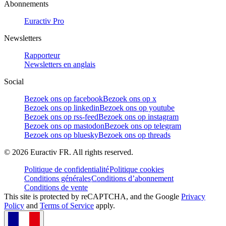
Abonnements
Euractiv Pro
Newsletters
Rapporteur
Newsletters en anglais
Social
Bezoek ons op facebook
Bezoek ons op x
Bezoek ons op linkedin
Bezoek ons op youtube
Bezoek ons op rss-feed
Bezoek ons op instagram
Bezoek ons op mastodon
Bezoek ons op telegram
Bezoek ons op bluesky
Bezoek ons op threads
©
2026
Euractiv FR. All rights reserved.
Politique de confidentialité
Politique cookies
Conditions générales
Conditions d’abonnement
Conditions de vente
This site is protected by reCAPTCHA, and the Google
Privacy
Policy
and
Terms of Service
apply.