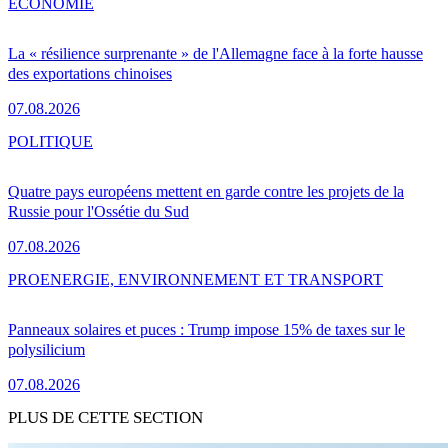
ÉCONOMIE
La « résilience surprenante » de l'Allemagne face à la forte hausse
des exportations chinoises
07.08.2026
POLITIQUE
Quatre pays européens mettent en garde contre les projets de la
Russie pour l'Ossétie du Sud
07.08.2026
PRO
ENERGIE, ENVIRONNEMENT ET TRANSPORT
Panneaux solaires et puces : Trump impose 15% de taxes sur le
polysilicium
07.08.2026
PLUS DE CETTE SECTION