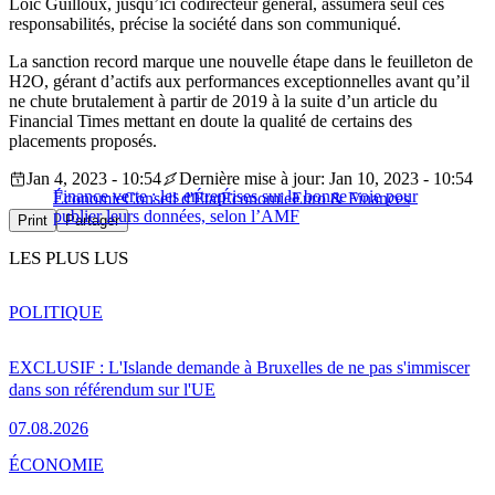
Loïc Guilloux, jusqu’ici codirecteur général, assumera seul ces
responsabilités, précise la société dans son communiqué.
La sanction record marque une nouvelle étape dans le feuilleton de
H2O, gérant d’actifs aux performances exceptionnelles avant qu’il
ne chute brutalement à partir de 2019 à la suite d’un article du
Financial Times mettant en doute la qualité de certains des
placements proposés.
Jan 4, 2023 - 10:54
Dernière mise à jour: Jan 10, 2023 - 10:54
Finance verte : les entreprises sur la bonne voie pour
Économie
Conseil d'État
Économie
Euro & Finances
publier leurs données, selon l’AMF
Print
Partager
LES PLUS LUS
POLITIQUE
EXCLUSIF : L'Islande demande à Bruxelles de ne pas s'immiscer
dans son référendum sur l'UE
07.08.2026
ÉCONOMIE