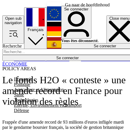
Ga naar de hoofdinhoud
Se connecter
Open sub
Close menu
English
navigation
Français
Deutsch
Vous êtes déconnecté.
Recherche
Se connecter
Español
Lumières éteintes
Se connecter
Rapporteur
Politique
Économie
Newsletters
Evénements
Em
ÉCONOMIE
POLICY AREAS
Le fonds H2O « conteste » une
Economie
Politique
amende record en France pour
Agriculture et Alimentation
Santé
violation des règles
Technologies
Energie, Environnement et Transport
Défense
Frappée d'une amende record de 93 millions d'euros infligée mardi
par le gendarme boursier français, la société de gestion britannique