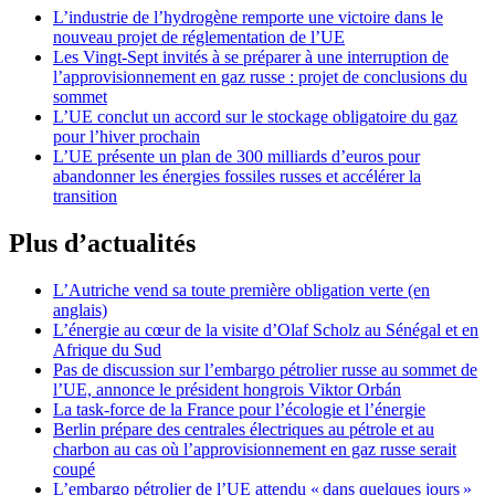
L’industrie de l’hydrogène remporte une victoire dans le
nouveau projet de réglementation de l’UE
Les Vingt-Sept invités à se préparer à une interruption de
l’approvisionnement en gaz russe : projet de conclusions du
sommet
L’UE conclut un accord sur le stockage obligatoire du gaz
pour l’hiver prochain
L’UE présente un plan de 300 milliards d’euros pour
abandonner les énergies fossiles russes et accélérer la
transition
Plus d’actualités
L’Autriche vend sa toute première obligation verte (en
anglais)
L’énergie au cœur de la visite d’Olaf Scholz au Sénégal et en
Afrique du Sud
Pas de discussion sur l’embargo pétrolier russe au sommet de
l’UE, annonce le président hongrois Viktor Orbán
La task-force de la France pour l’écologie et l’énergie
Berlin prépare des centrales électriques au pétrole et au
charbon au cas où l’approvisionnement en gaz russe serait
coupé
L’embargo pétrolier de l’UE attendu « dans quelques jours »