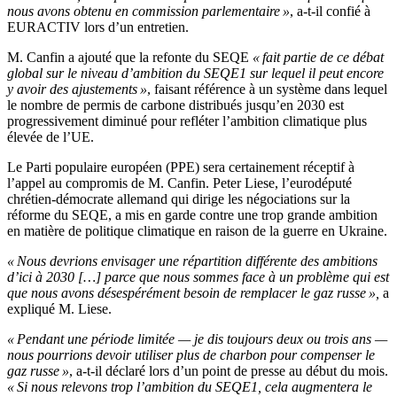
nous avons obtenu en commission parlementaire »
, a-t-il confié à
EURACTIV lors d’un entretien.
M. Canfin a ajouté que la refonte du SEQE
« fait partie de ce débat
global sur le niveau d’ambition du SEQE1 sur lequel il peut encore
y avoir des ajustements »
, faisant référence à un système dans lequel
le nombre de permis de carbone distribués jusqu’en 2030 est
progressivement diminué pour refléter l’ambition climatique plus
élevée de l’UE.
Le Parti populaire européen (PPE) sera certainement réceptif à
l’appel au compromis de M. Canfin. Peter Liese, l’eurodéputé
chrétien-démocrate allemand qui dirige les négociations sur la
réforme du SEQE, a mis en garde contre une trop grande ambition
en matière de politique climatique en raison de la guerre en Ukraine.
« Nous devrions envisager une répartition différente des ambitions
d’ici à 2030 […] parce que nous sommes face à un problème qui est
que nous avons désespérément besoin de remplacer le gaz russe »,
a
expliqué M. Liese.
« Pendant une période limitée — je dis toujours deux ou trois ans —
nous pourrions devoir utiliser plus de charbon pour compenser le
gaz russe »
, a-t-il déclaré lors d’un point de presse au début du mois.
« Si nous relevons trop l’ambition du SEQE1, cela augmentera le