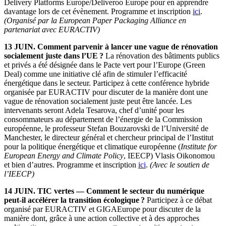
Delivery Platforms Europe/Deliveroo Europe pour en apprendre
davantage lors de cet évènement. Programme et inscription
ici
.
(Organisé par la European Paper Packaging Alliance en
partenariat avec EURACTIV)
13 JUIN. Comment parvenir à lancer une vague de rénovation
socialement juste dans l’UE ?
La rénovation des bâtiments publics
et privés a été désignée dans le Pacte vert pour l’Europe (Green
Deal) comme une initiative clé afin de stimuler l’efficacité
énergétique dans le secteur. Participez à cette conférence hybride
organisée par EURACTIV pour discuter de la manière dont une
vague de rénovation socialement juste peut être lancée. Les
intervenants seront Adela Tesarova, chef d’unité pour les
consommateurs au département de l’énergie de la Commission
européenne, le professeur Stefan Bouzarovski de l’Université de
Manchester, le directeur général et chercheur principal de l’Institut
pour la politique énergétique et climatique européenne (
Institute for
European Energy and Climate Policy
, IEECP) Vlasis Oikonomou
et bien d’autres. Programme et inscription
ici
.
(Avec le soutien de
l’IEECP)
14 JUIN. TIC vertes — Comment le secteur du numérique
peut-il accélérer la transition écologique ?
Participez à ce débat
organisé par EURACTIV et GIGAEurope pour discuter de la
manière dont, grâce à une action collective et à des approches