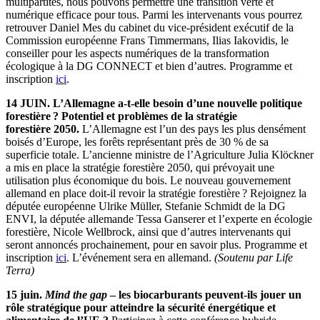
multipartites, nous pouvons permettre une transition verte et
numérique efficace pour tous. Parmi les intervenants vous pourrez
retrouver Daniel Mes du cabinet du vice-président exécutif de la
Commission européenne Frans Timmermans, Ilias Iakovidis, le
conseiller pour les aspects numériques de la transformation
écologique à la DG CONNECT et bien d’autres. Programme et
inscription
ici
.
14 JUIN.
L’Allemagne a-t-elle besoin d’une nouvelle politique
forestière ? Potentiel et problèmes de la stratégie
forestière 2050.
L’Allemagne est l’un des pays les plus densément
boisés d’Europe, les forêts représentant près de 30 % de sa
superficie totale. L’ancienne ministre de l’Agriculture Julia Klöckner
a mis en place la stratégie forestière 2050, qui prévoyait une
utilisation plus économique du bois. Le nouveau gouvernement
allemand en place doit-il revoir la stratégie forestière ? Rejoignez la
députée européenne Ulrike Müller, Stefanie Schmidt de la DG
ENVI, la députée allemande Tessa Ganserer et l’experte en écologie
forestière, Nicole Wellbrock, ainsi que d’autres intervenants qui
seront annoncés prochainement, pour en savoir plus. Programme et
inscription
ici
. L’événement sera en allemand.
(Soutenu par Life
Terra)
15 juin.
Mind the gap
– les biocarburants peuvent-ils jouer un
rôle stratégique pour atteindre la sécurité énergétique et