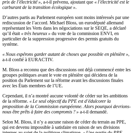
prix de l’électricité »
, a-t-il prévenu, ajoutant que
« l’électricité est le
carburant de la transition écologique »
.
D’autres partis au Parlement européen sont moins intéressés par une
rediscussion de l’accord. Michael Bloss, un eurodéputé allemand
représentant les Verts dans les négociations sur le SEQE, a déclaré
qu’il était
« très heureux »
du vote de la commission ENVI, en
particulier de la suppression progressive des permis gratuits du
système.
« Nous espérons garder autant de choses que possible en plénière »
,
a-t-il confié à EURACTIV.
M. Bloss a reconnu que des discussions ont déjà commencé entre les
groupes politiques avant le vote en plénière qui décidera de la
position du Parlement sur la réforme avant les discussions finales
avec les États membres de l’UE.
Cependant, il n’a montré aucune volonté de céder sur les ambitions
de la réforme.
« Le seul objectif du PPE est d’édulcorer la
proposition de la Commission européenne. Alors pourquoi devrions-
nous être prêts à faire des compromis ? »
a-t-il demandé.
Selon M. Bloss, il n’y a aucune raison de céder du terrain au PPE,
qui est devenu impossible à satisfaire en raison de ses divisions
internes au sujet de la politique climatique.
« Une partie du PPE