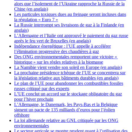
alors que l’isolement de l’Ukraine rapproche la Russie de la
Chine (en anglais)
Les particules toxiques dues au freinage seront incluses dans
la régulation « Euro 7 »
La Russie interrompt ses livraisons de gaz à la Finlande (en
anglais)
L’Allemagne et l’Italie ont approuvé le paiement du gaz russe
après le feu vert de Bruxelles (en anglais)
Indépendance énergétique : l’UE appelle à accélérer
l’élimination progressive des chaudières à gaz
Des ONG environnementales remportent une victoire «
historique » sur les règles relatives à la biomasse
La Namibie vient vendre son soleil en Europe (en anglais)
La prochaine présidence tchèque de l’UE se concentrera sur
la législation relative aux bâtiments durables (en anglais)
Le plan de l’UE pour abandonner les combustibles fossiles
russes critiqué par des experts
L’UE conclut un accord sur le stockage obligatoire du gaz
pour l’hiver prochain
L’Allemagne, le Danemark, les Pays-Bas et la Belgique
signent un pacte de 135 milliards d’euros pour l’éolien
offshore
La loi allemande relative au GNL critiquée par les ONG
environnementales
Le secteur agricole se montre prudent quant à l’utilisation des