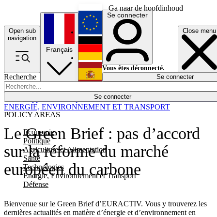
Ga naar de hoofdinhoud
Se connecter
Open sub
Close menu
English
navigation
Français
Deutsch
Vous êtes déconnecté.
Recherche
Se connecter
Español
Lumières éteintes
Se connecter
Rapporteur
Politique
Économie
Newsletters
Evénements
Em
ENERGIE, ENVIRONNEMENT ET TRANSPORT
POLICY AREAS
Le Green Brief : pas d’accord
Economie
Politique
sur la réforme du marché
Agriculture et Alimentation
Santé
européen du carbone
Technologies
Energie, Environnement et Transport
Défense
Bienvenue sur le Green Brief d’EURACTIV. Vous y trouverez les
dernières actualités en matière d’énergie et d’environnement en