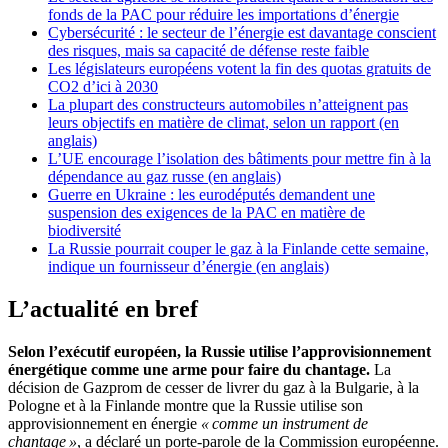
fonds de la PAC pour réduire les importations d’énergie
Cybersécurité : le secteur de l’énergie est davantage conscient
des risques, mais sa capacité de défense reste faible
Les législateurs européens votent la fin des quotas gratuits de
CO2 d’ici à 2030
La plupart des constructeurs automobiles n’atteignent pas
leurs objectifs en matière de climat, selon un rapport (en
anglais)
L’UE encourage l’isolation des bâtiments pour mettre fin à la
dépendance au gaz russe (en anglais)
Guerre en Ukraine : les eurodéputés demandent une
suspension des exigences de la PAC en matière de
biodiversité
La Russie pourrait couper le gaz à la Finlande cette semaine,
indique un fournisseur d’énergie (en anglais)
L’actualité en bref
Selon l’exécutif européen, la Russie utilise l’approvisionnement
énergétique comme une arme pour faire du chantage.
La
décision de Gazprom de cesser de livrer du gaz à la Bulgarie, à la
Pologne et à la Finlande montre que la Russie utilise son
approvisionnement en énergie
« comme un instrument de
chantage »
, a déclaré un porte-parole de la Commission européenne.