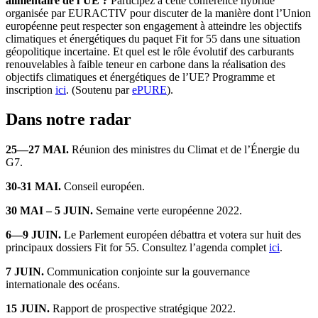
alimentaire de l’UE ?
Participez à cette conférence hybride
organisée par EURACTIV pour discuter de la manière dont l’Union
européenne peut respecter son engagement à atteindre les objectifs
climatiques et énergétiques du paquet Fit for 55 dans une situation
géopolitique incertaine. Et quel est le rôle évolutif des carburants
renouvelables à faible teneur en carbone dans la réalisation des
objectifs climatiques et énergétiques de l’UE? Programme et
inscription
ici
. (Soutenu par
ePURE
).
Dans notre radar
25—27 MAI.
Réunion des ministres du Climat et de l’Énergie du
G7.
30-31 MAI.
Conseil européen.
30 MAI – 5 JUIN.
Semaine verte européenne 2022.
6—9 JUIN.
Le Parlement européen débattra et votera sur huit des
principaux dossiers Fit for 55. Consultez l’agenda complet
ici
.
7 JUIN.
Communication conjointe sur la gouvernance
internationale des océans.
15 JUIN.
Rapport de prospective stratégique 2022.