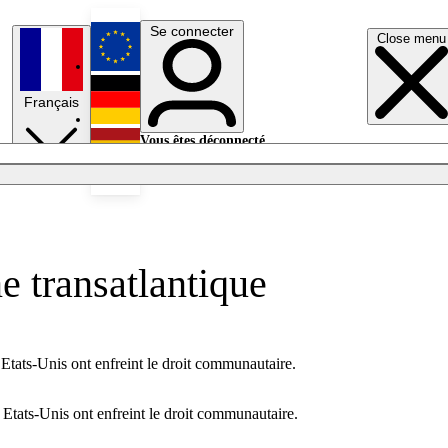
Se connecter
Close menu
English
Français
Deutsch
Vous êtes déconnecté.
Se connecter
Español
Lumières éteintes
e transatlantique
 Etats-Unis ont enfreint le droit communautaire.
 Etats-Unis ont enfreint le droit communautaire.