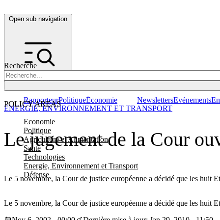
Open sub navigation
Recherche
Rapporteur
Politique
Économie
Newsletters
Evénements
Em
POLICY AREAS
ENERGIE, ENVIRONNEMENT ET TRANSPORT
Economie
Politique
Le jugement de la Cour ouvr
Agriculture et Alimentation
Santé
Technologies
Energie, Environnement et Transport
Défense
Le 5 novembre, la Cour de justice européenne a décidé que les huit Eta
Le 5 novembre, la Cour de justice européenne a décidé que les huit Eta
Nov 6, 2002 - 00:00
Dernière mise à jour: Jan 29, 2010 - 11:50