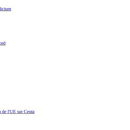
licium
ord
n de l'UE sur Ceuta