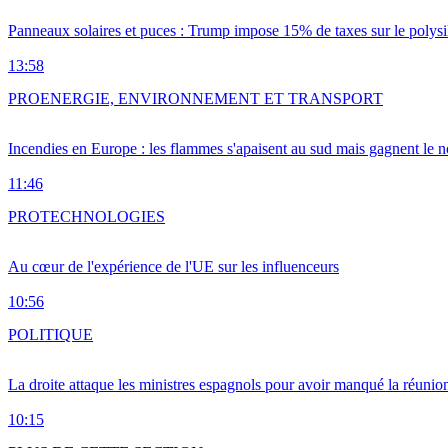
Panneaux solaires et puces : Trump impose 15% de taxes sur le polysi
13:58
PRO
ENERGIE, ENVIRONNEMENT ET TRANSPORT
Incendies en Europe : les flammes s'apaisent au sud mais gagnent le n
11:46
PRO
TECHNOLOGIES
Au cœur de l'expérience de l'UE sur les influenceurs
10:56
POLITIQUE
La droite attaque les ministres espagnols pour avoir manqué la réunio
10:15