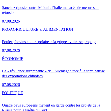
Sánchez riposte contre Meloni : l'Italie menacée de mesures de
rétorsion
07.08.2026
PRO
AGRICULTURE & ALIMENTATION
Poulets, bovins et ours polaires : la grippe aviaire se propage
07.08.2026
ÉCONOMIE
La « résilience surprenante » de l'Allemagne face à la forte hausse
des exportations chinoises
07.08.2026
POLITIQUE
Quatre pays européens mettent en garde contre les projets de la
Russie pour l'Ossétie du Sud