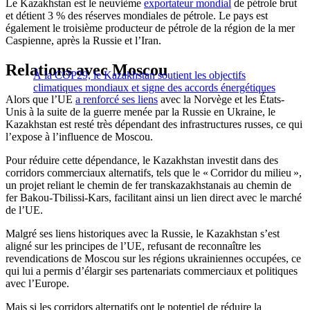
Le Kazakhstan est le neuvième
exportateur mondial
de pétrole brut
et détient 3 % des réserves mondiales de pétrole. Le pays est
également le troisième producteur de pétrole de la région de la mer
Caspienne, après la Russie et l’Iran.
Relations avec Moscou
À la COP29, le Kazakhstan soutient les objectifs
climatiques mondiaux et signe des accords énergétiques
Alors que l’UE
a renforcé ses liens
avec la Norvège et les États-
Unis à la suite de la guerre menée par la Russie en Ukraine, le
Kazakhstan est resté très dépendant des infrastructures russes, ce qui
l’expose à l’influence de Moscou.
Pour réduire cette dépendance, le Kazakhstan investit dans des
corridors commerciaux alternatifs, tels que le « Corridor du milieu »,
un projet reliant le chemin de fer transkazakhstanais au chemin de
fer Bakou-Tbilissi-Kars, facilitant ainsi un lien direct avec le marché
de l’UE.
Malgré ses liens historiques avec la Russie, le Kazakhstan s’est
aligné sur les principes de l’UE, refusant de reconnaître les
revendications de Moscou sur les régions ukrainiennes occupées, ce
qui lui a permis d’élargir ses partenariats commerciaux et politiques
avec l’Europe.
Mais si les corridors alternatifs ont le potentiel de réduire la