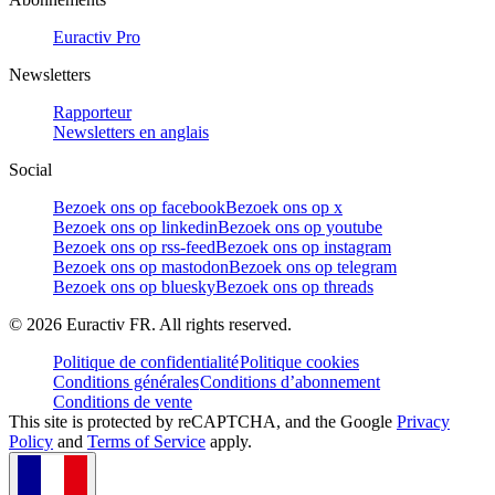
Euractiv Pro
Newsletters
Rapporteur
Newsletters en anglais
Social
Bezoek ons op facebook
Bezoek ons op x
Bezoek ons op linkedin
Bezoek ons op youtube
Bezoek ons op rss-feed
Bezoek ons op instagram
Bezoek ons op mastodon
Bezoek ons op telegram
Bezoek ons op bluesky
Bezoek ons op threads
©
2026
Euractiv FR. All rights reserved.
Politique de confidentialité
Politique cookies
Conditions générales
Conditions d’abonnement
Conditions de vente
This site is protected by reCAPTCHA, and the Google
Privacy
Policy
and
Terms of Service
apply.