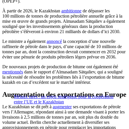
(OPEP+).
À partir de 2026, le Kazakhstan
ambitionne
de dépasser les
100 millions de tonnes de production pétrolière annuelle grâce à la
mise en œuvre de grands projets. Almasadam Sätqaliev a également
souligné que les investissements généraux dans la production
pétrolière s’élèveront à environ 21 milliards de dollars d’ici 2030.
Le ministre a également
annoncé
la conception d’une nouvelle
raffinerie de pétrole dans le pays, d’une capacité de 10 millions de
tonnes par an, dont la construction devrait commencer en 2032 pour
éviter une pénurie de produits pétroliers légers prévue en 2036.
De nouveaux projets de production de bitume ont également été
mentionnés
dans le rapport d’Almasadam Sätqaliev, qui a souligné
la nécessité de résoudre les problèmes liés à l’exportation de bitume
kazakh en cas d’excédent sur le marché intérieur.
Augmentation des exportations en Europe
Métaux rares : un enjeu stratégique pour la coopération
entre l’UE et le Kazakhstan
Le Kazakhstan se dit prêt à
augmenter
ses exportations de pétrole
vers l’Allemagne, répondant ainsi à une demande visant à porter les
livraisons à 2,5 millions de tonnes par an, soit plus du double du
volume actuel. Berlin cherche actuellement à diversifier ses
approvisionnements en pétrole pour remplacer les importations