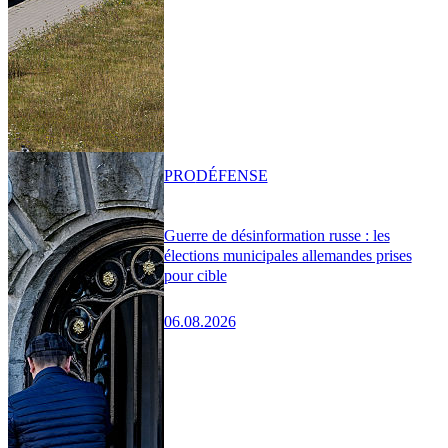
PRO
DÉFENSE
Guerre de désinformation russe : les
élections municipales allemandes prises
pour cible
06.08.2026