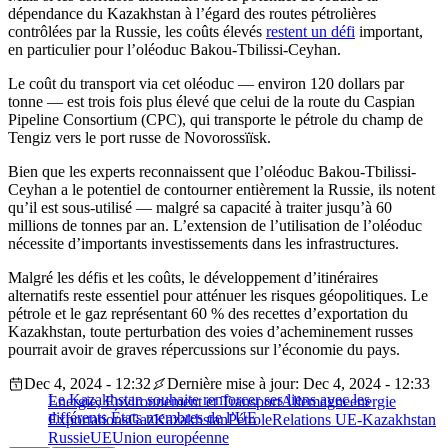
dépendance du Kazakhstan à l’égard des routes pétrolières
contrôlées par la Russie, les coûts élevés
restent un défi
important,
en particulier pour l’oléoduc Bakou-Tbilissi-Ceyhan.
Le coût du transport via cet oléoduc — environ 120 dollars par
tonne — est trois fois plus élevé que celui de la route du Caspian
Pipeline Consortium (CPC), qui transporte le pétrole du champ de
Tengiz vers le port russe de Novorossïïsk.
Bien que les experts reconnaissent que l’oléoduc Bakou-Tbilissi-
Ceyhan a le potentiel de contourner entièrement la Russie, ils notent
qu’il est sous-utilisé — malgré sa capacité à traiter jusqu’à 60
millions de tonnes par an. L’extension de l’utilisation de l’oléoduc
nécessite d’importants investissements dans les infrastructures.
Malgré les défis et les coûts, le développement d’itinéraires
alternatifs reste essentiel pour atténuer les risques géopolitiques. Le
pétrole et le gaz représentant 60 % des recettes d’exportation du
Kazakhstan, toute perturbation des voies d’acheminement russes
pourrait avoir de graves répercussions sur l’économie du pays.
Dec 4, 2024 - 12:32
Dernière mise à jour: Dec 4, 2024 - 12:33
Le Kazakhstan souhaite renforcer ses liens avec les
Energie, Environnement et Transport
Allemagne
energie
différents États membres de l’UE
Exportations
Gaz
Kazakhstan
Pétrole
Relations UE-Kazakhstan
Russie
UE
Union européenne