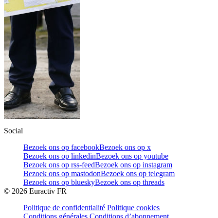
Social
Bezoek ons op facebook
Bezoek ons op x
Bezoek ons op linkedin
Bezoek ons op youtube
Bezoek ons op rss-feed
Bezoek ons op instagram
Bezoek ons op mastodon
Bezoek ons op telegram
Bezoek ons op bluesky
Bezoek ons op threads
©
2026
Euractiv FR
Politique de confidentialité
Politique cookies
Conditions générales
Conditions d’abonnement