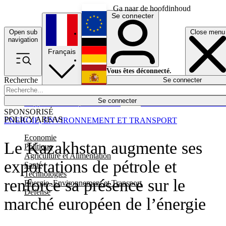
Ga naar de hoofdinhoud
Se connecter
Open sub
Close menu
English
navigation
Français
Deutsch
Vous êtes déconnecté.
Recherche
Se connecter
Español
Lumières éteintes
Se connecter
Rapporteur
Politique
Économie
Newsletters
Evénements
Em
SPONSORISÉ
POLICY AREAS
ENERGIE, ENVIRONNEMENT ET TRANSPORT
Economie
Le Kazakhstan augmente ses
Politique
Agriculture et Alimentation
exportations de pétrole et
Santé
Technologies
renforce sa présence sur le
Energie, Environnement et Transport
Défense
marché européen de l’énergie