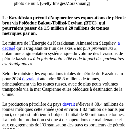
photo de nuit. [Getty Images/Zorazhuang]
Le Kazakhstan prévoit d’augmenter ses exportations de pétrole
brut via l’oléoduc Bakou-Tbilissi-Ceyhan (BTC), qui
pourraient passer de 1,5 million à 20 millions de tonnes
métriques par an.
Le ministre de l’Énergie du Kazakhstan, Almasadam Sätqaliev,
a
déclaré
qu’il s’agissait de l’un des axes
« les plus prometteurs »
,
notant une augmentation systématique du volume des livraisons de
pétrole kazakh
« à la fois de notre côté et de la part des partenaires
azerbaïdjanais ».
Selon le ministre, les exportations totales de pétrole du Kazakhstan
pour 2024
devraient
atteindre 68,8 millions de tonnes,
principalement via les routes russes, avec de plus petits volumes
transportés via la mer Caspienne et les oléoducs à destination de la
Chine.
La production pétrolière du pays
devrait
s’élever à 88,4 millions de
tonnes métriques cette année (soit environ 1,82 million de barils par
jour), ce qui est inférieur à l’objectif initial de 90 millions de tonnes.
La moindre production est due à des opérations de maintenance et
aux engagements de l’Organisation des pays exportateurs de pétrole