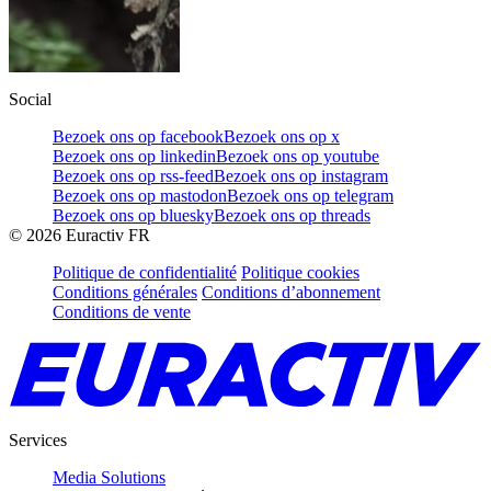
Social
Bezoek ons op facebook
Bezoek ons op x
Bezoek ons op linkedin
Bezoek ons op youtube
Bezoek ons op rss-feed
Bezoek ons op instagram
Bezoek ons op mastodon
Bezoek ons op telegram
Bezoek ons op bluesky
Bezoek ons op threads
©
2026
Euractiv FR
Politique de confidentialité
Politique cookies
Conditions générales
Conditions d’abonnement
Conditions de vente
Services
Media Solutions