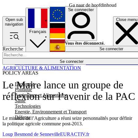
Ga naar de hoofdinhoud
Se connecter
Open sub
Close menu
English
navigation
Français
Deutsch
Vous êtes déconnecté.
Recherche
Se connecter
Español
Lumières éteintes
Se connecter
Rapporteur
Politique
Économie
Newsletters
Evénements
Em
AGRICULTURE & ALIMENTATION
POLICY AREAS
Le Maire lance un groupe de
Economie
Politique
réflexion sur l’avenir de la PAC
Agriculture et Alimentation
Santé
Technologies
Energie, Environnement et Transport
Défense
Le ministre de l’Agriculture a réuni seize personnalités pour définir
la politique agricole commune post-2013.
Loup Besmond de Senneville
EURACTIV.fr