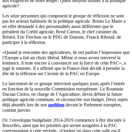
aux exigences de notre temps? Quels moyens donner à la politique
agricole?
Les seize personnes qui composent le groupe de réflexion ne sont
pas les acteurs habituels de la politique agricole. Bruno Le Maire a
en effet demandé à des personnalités aussi différentes que le
président du Crédit agricole, René Carron, le chef cuisinier du
Bristol, Eric Frechon ou le PDG de Danone, Franck Riboud, de
participer à la réflexion.
«Quand je rencontre des agriculteurs, ils ont parfois l’impression que
l’Europe a fait un choix libéral. Même si nous avons renversé la
tendance, il reste encore à convaincre sur la force de cette PAC», a
jugé le ministre. Il a affirmé que la France était décidé à prendre la
tête de la réflexion sur l’avenir de la PAC en Europe.
Le lancement de ce groupe intervient quelques jours après l’entrée
en fonction de la nouvelle Commission européenne. Le Roumain
Dacian Ciolos, en charge de l’Agriculture, devra définir la future
politique agricole commune, et circonscrire son budget. Deux sujets
déjà abordés lors de son
audition
devant le Parlement européen,
courant janvier.
Or, l’enveloppe budgétaire 2014-2019 commence à être discutée à
Bruxelles, ainsi que les priorités qui seront assignées à la PAC
correspondant à cette période. «Quelqu’un dans cette salle est-il