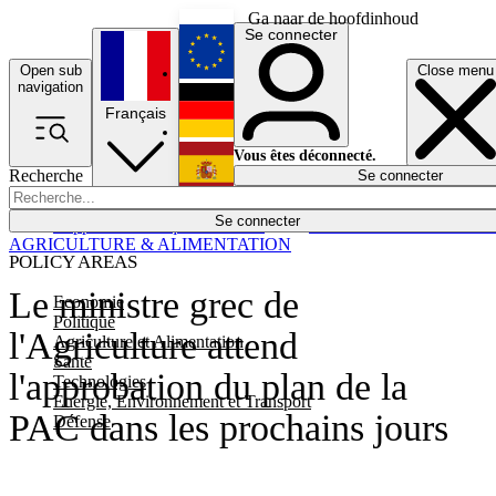
Ga naar de hoofdinhoud
Se connecter
Open sub
Close menu
English
navigation
Français
Deutsch
Vous êtes déconnecté.
Recherche
Se connecter
Español
Lumières éteintes
Se connecter
Rapporteur
Politique
Économie
Newsletters
Evénements
Em
AGRICULTURE & ALIMENTATION
POLICY AREAS
Le ministre grec de
Economie
Politique
l'Agriculture attend
Agriculture et Alimentation
Santé
l'approbation du plan de la
Technologies
Energie, Environnement et Transport
PAC dans les prochains jours
Défense