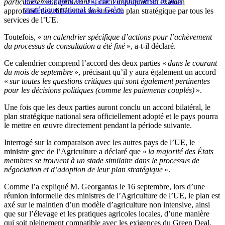
PAC : la guerre en Ukraine va bouleverser le plan
particulièrement éprouvant
», car il impliquait un examen
stratégique national de la Grèce
approfondi des différentes mesures du plan stratégique par tous les
services de l’UE.
Toutefois, «
un calendrier spécifique d’actions pour l’achèvement
du processus de consultation a été fixé
», a-t-il déclaré.
Ce calendrier comprend l’accord des deux parties «
dans le courant
du mois de septembre
», précisant qu’il y aura également un accord
«
sur toutes les questions critiques qui sont également pertinentes
pour les décisions politiques (comme les paiements couplés)
».
Une fois que les deux parties auront conclu un accord bilatéral, le
plan stratégique national sera officiellement adopté et le pays pourra
le mettre en œuvre directement pendant la période suivante.
Interrogé sur la comparaison avec les autres pays de l’UE, le
ministre grec de l’Agriculture a déclaré que «
la majorité des États
membres se trouvent à un stade similaire dans le processus de
négociation et d’adoption de leur plan stratégique
».
Comme l’a expliqué M. Georgantas le 16 septembre, lors d’une
réunion informelle des ministres de l’Agriculture de l’UE, le plan est
axé sur le maintien d’un modèle d’agriculture non intensive, ainsi
que sur l’élevage et les pratiques agricoles locales, d’une manière
qui soit pleinement compatible avec les exigences du Green Deal.