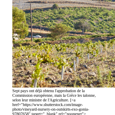
Sept pays ont déjà obtenu l'approbation de la
Commission européenne, mais la Grèce les talonne,
selon leur ministre de l'Agriculture. [<a
href="https://www.shutterstock.com/image-
photo/vineyard-nursery-on-outskirts-exo-gonia-
97807658" target="_blank" rel="noopener">