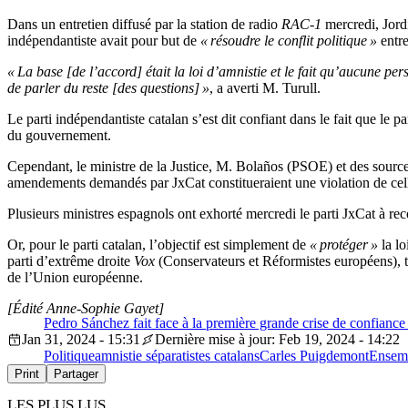
Dans un entretien diffusé par la station de radio
RAC-1
mercredi, Jordi
indépendantiste avait pour but de
« résoudre le conflit politique »
entr
« La base [de l’accord] était la loi d’amnistie et le fait qu’aucune p
de parler du reste [des questions] »
, a averti M. Turull.
Le parti indépendantiste catalan s’est dit confiant dans le fait que le 
du gouvernement.
Cependant, le ministre de la Justice, M. Bolaños (PSOE) et des sources 
amendements demandés par JxCat constitueraient une violation de cell
Plusieurs ministres espagnols ont exhorté mercredi le parti JxCat à rec
Or, pour le parti catalan, l’objectif est simplement de
« protéger »
la lo
parti d’extrême droite
Vox
(Conservateurs et Réformistes européens), tr
de l’Union européenne.
[Édité Anne-Sophie Gayet]
Pedro Sánchez fait face à la première grande crise de confiance 
Jan 31, 2024 - 15:31
Dernière mise à jour: Feb 19, 2024 - 14:22
Politique
amnistie séparatistes catalans
Carles Puigdemont
Ensemb
Print
Partager
LES PLUS LUS