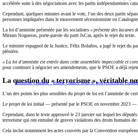
accélérée suite à des négociations avec les partis indépendantistes cata
Cependant, quelques minutes avant le vote, l’un des deux partis sépara
personnes impliquées dans le mouvement sécessionniste en Catalogne
La loi d’amnistie présentée par les socialistes
« présente des lacunes do
Miriam Nogueras, porte-parole du parti JxCat, après le rejet du texte.
Le ministre espagnol de la Justice, Félix Bolaños, a jugé le rejet du p
plénière.
« La loi d’amnistie est entrée dans cette assemblée impeccable et consti
pour continuer à négocier ses amendements, que le PSOE a déjà rejet
La question du « terrorisme », véritable n
Amnistie catalane : ultime chance pour le gouvernement espagn
L’un des points les plus sensibles du projet de loi est l’amnistie de 
Le projet de loi initial — présenté par le PSOE en novembre 2023 — excl
Cependant, dans le texte approuvé le 23 janvier sur lequel les députés 
terrorisme qui ont entraîné de graves violations des droits humains de 
Cela inclut notamment les actes couverts par la Convention européenne 