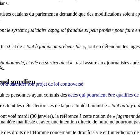
lans.
tistes catalans du parlement a demandé que des modifications soient appo
.
nt le système judiciaire espagnol frauduleux peut profiter pour faire en 
arti JxCat de
« tout à fait incompréhensible »
, tout en défendant les juges
tutionnelle, et elle en sortira ainsi »
, a-t-il assuré aux journalistes apr
és.
œud gordien
ol d’amender son projet de loi controversé
certaines personnes ayant commis des
actes qui pourraient être qualifiés de 
uait les délits terroristes de la possibilité d’amnistie
« tant qu’il y a 
ont voté mardi (30 janvier), la référence à cette notion de
« jugement déf
manière manifeste et avec une intention directe de nuire ne pourront pas
des droits de l’Homme concernant le droit à la vie et l’interdiction de 