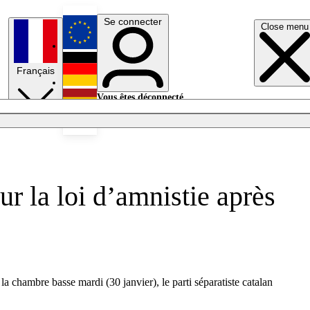
Se connecter
Close menu
English
Français
Deutsch
Vous êtes déconnecté.
Se connecter
Español
Lumières éteintes
r la loi d’amnistie après
 la chambre basse mardi (30 janvier), le parti séparatiste catalan