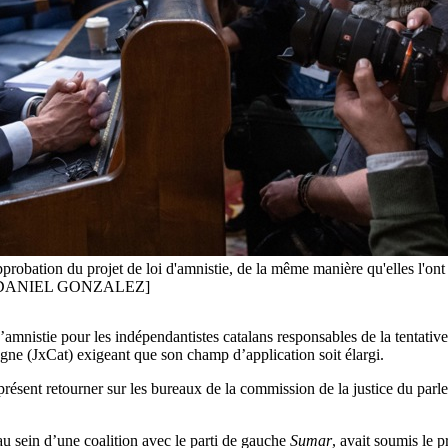
approbation du projet de loi d'amnistie, de la même manière qu'elles l'o
-EFE/DANIEL GONZALEZ]
’amnistie pour les indépendantistes catalans responsables de la tentative
ogne (JxCat) exigeant que son champ d’application soit élargi.
 à présent retourner sur les bureaux de la commission de la justice du par
u sein d’une coalition avec le parti de gauche
Sumar
, avait soumis le 