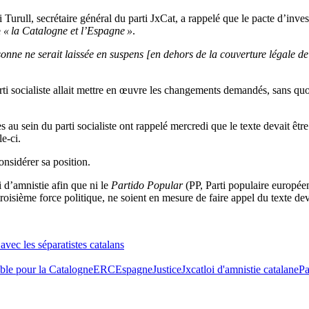
 Turull, secrétaire général du parti JxCat, a rappelé que le pacte d’inve
e
« la Catalogne et l’Espagne »
.
ersonne ne serait laissée en suspens [en dehors de la couverture légale 
parti socialiste allait mettre en œuvre les changements demandés, sans quoi
au sein du parti socialiste ont rappelé mercredi que le texte devait êtr
e-ci.
onsidérer sa position.
i d’amnistie afin que ni le
Partido Popular
(PP, Parti populaire européen
oisième force politique, ne soient en mesure de faire appel du texte dev
avec les séparatistes catalans
le pour la Catalogne
ERC
Espagne
Justice
Jxcat
loi d'amnistie catalane
Pa