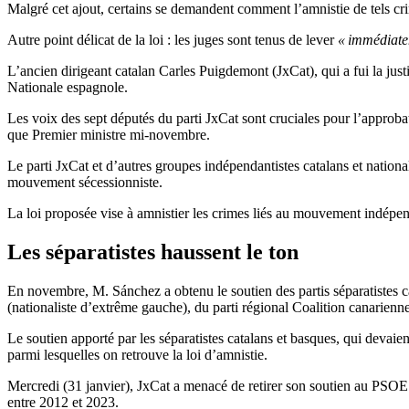
Malgré cet ajout, certains se demandent comment l’amnistie de tels cr
Autre point délicat de la loi : les juges sont tenus de lever
« immédiate
L’ancien dirigeant catalan Carles Puigdemont (JxCat), qui a fui la jus
Nationale espagnole.
Les voix des sept députés du parti JxCat sont cruciales pour l’approba
que Premier ministre mi-novembre.
Le parti JxCat et d’autres groupes indépendantistes catalans et nationa
mouvement sécessionniste.
La loi proposée vise à amnistier les crimes liés au mouvement indépe
Les séparatistes haussent le ton
En novembre, M. Sánchez a obtenu le soutien des partis séparatistes 
(nationaliste d’extrême gauche), du parti régional Coalition canarienne
Le soutien apporté par les séparatistes catalans et basques, qui devaien
parmi lesquelles on retrouve la loi d’amnistie.
Mercredi (31 janvier), JxCat a menacé de retirer son soutien au PSOE
entre 2012 et 2023.