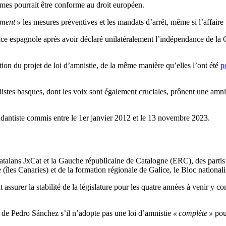
imes pourrait être conforme au droit européen.
ment »
les mesures préventives et les mandats d’arrêt, même si l’affaire 
tice espagnole après avoir déclaré unilatéralement l’indépendance de la
tion du projet de loi d’amnistie, de la même manière qu’elles l’ont été
p
listes basques, dont les voix sont également cruciales, prônent une amni
ndantiste commis entre le 1er janvier 2012 et le 13 novembre 2023.
catalans JxCat et la Gauche républicaine de Catalogne (ERC), des part
 (îles Canaries) et de la formation régionale de Galice, le Bloc national
t assurer la stabilité de la législature pour les quatre années à venir y 
 de Pedro Sánchez s’il n’adopte pas une loi d’amnistie
« complète »
pour