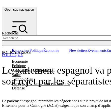
Open sub navigation
Recherche
Rapporteur
Politique
Économie
Newsletters
Evénements
Em
POLICY AREAS
POLITIQUE
Economie
Politique
Le parlement espagnol va po
Agriculture et Alimentation
Santé
son rejet par les séparatiste
Technologies
Energie, Environnement et Transport
Défense
Le parlement espagnol reprendra les négociations sur le projet de loi d’
Ensemble pour la Catalogne (JxCat) exigeant que son champ d’applicat