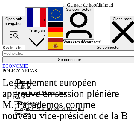
Ga naar de hoofdinhoud
Se connecter
Open sub
Close menu
English
navigation
Français
Deutsch
Vous êtes déconnecté.
Recherche
Se connecter
Español
Lumières éteintes
Se connecter
Rapporteur
Politique
Économie
Newsletters
Evénements
Em
ÉCONOMIE
POLICY AREAS
Le Parlement européen
Economie
Politique
approuve en session plénière
Agriculture et Alimentation
Santé
M. Papademos comme
Technologies
Energie, Environnement et Transport
nouveau vice-président de la B
Défense