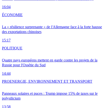
16:04
ÉCONOMIE
La « résilience surprenante » de l'Allemagne face à la forte hausse
des exportations chinoises
15:17
POLITIQUE
Quatre pays européens mettent en garde contre les projets de la
Russie pour l'Ossétie du Sud
14:44
PRO
ENERGIE, ENVIRONNEMENT ET TRANSPORT
Panneaux solaires et puces : Trump impose 15% de taxes sur le
polysilicium
13:58