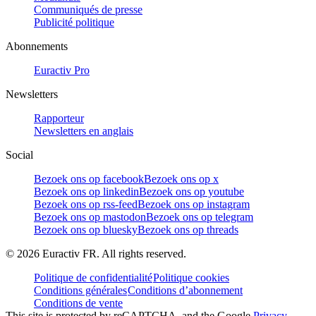
Communiqués de presse
Publicité politique
Abonnements
Euractiv Pro
Newsletters
Rapporteur
Newsletters en anglais
Social
Bezoek ons op facebook
Bezoek ons op x
Bezoek ons op linkedin
Bezoek ons op youtube
Bezoek ons op rss-feed
Bezoek ons op instagram
Bezoek ons op mastodon
Bezoek ons op telegram
Bezoek ons op bluesky
Bezoek ons op threads
©
2026
Euractiv FR. All rights reserved.
Politique de confidentialité
Politique cookies
Conditions générales
Conditions d’abonnement
Conditions de vente
This site is protected by reCAPTCHA, and the Google
Privacy