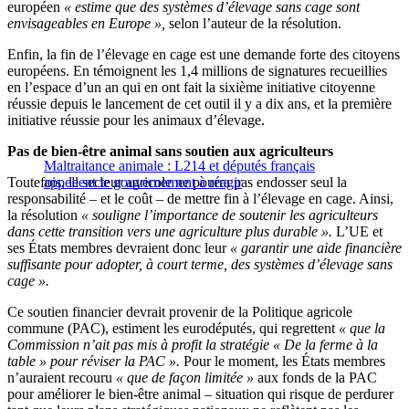
européen
« estime que des systèmes d’élevage sans cage sont
envisageables en Europe »,
selon l’auteur de la résolution.
Enfin, la fin de l’élevage en cage est une demande forte des citoyens
européens. En témoignent les 1,4 millions de signatures recueillies
en l’espace d’un an qui en ont fait la sixième initiative citoyenne
réussie depuis le lancement de cet outil il y a dix ans, et la première
initiative réussie pour les animaux d’élevage.
Pas de bien-être animal sans soutien aux agriculteurs
Maltraitance animale : L214 et députés français
Toutefois, le secteur agricole ne pourra pas endosser seul la
appellent le gouvernement à réagir
responsabilité – et le coût – de mettre fin à l’élevage en cage. Ainsi,
la résolution
« souligne l’importance de soutenir les agriculteurs
dans cette transition vers une agriculture plus durable ».
L’UE et
ses États membres devraient donc leur
« garantir une aide financière
suffisante pour adopter, à court terme, des systèmes d’élevage sans
cage ».
Ce soutien financier devrait provenir de la Politique agricole
commune (PAC), estiment les eurodéputés, qui regrettent
« que la
Commission n’ait pas mis à profit la stratégie « De la ferme à la
table » pour réviser la PAC ».
Pour le moment, les États membres
n’auraient recouru
« que de façon limitée »
aux fonds de la PAC
pour améliorer le bien-être animal – situation qui risque de perdurer