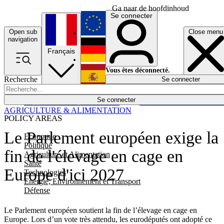
Ga naar de hoofdinhoud
Se connecter
Open sub
Close menu
English
navigation
Français
Deutsch
Vous êtes déconnecté.
Recherche
Se connecter
Español
Lumières éteintes
Se connecter
Rapporteur
Politique
Économie
Newsletters
Evénements
Em
AGRICULTURE & ALIMENTATION
POLICY AREAS
Le Parlement européen exige la
Economie
Politique
fin de l'élevage en cage en
Agriculture et Alimentation
Santé
Europe d'ici 2027
Technologies
Energie, Environnement et Transport
Défense
Le Parlement européen soutient la fin de l’élevage en cage en
Europe. Lors d’un vote très attendu, les eurodéputés ont adopté ce