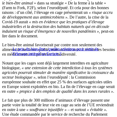
le bien-être animal
» dans sa stratégie « De la ferme à la table »
(Farm to Fork, F2F), selon l’eurodéputé. Et cela pour des bonnes
raisons : d’un côté, l’élevage en cage présenterait un
« risque accru
de développement aux antimicrobiens »
. De l’autre, la crise de la
Covid-19 aurait
« mis en évidence que les pratiques d’élevage
industrielles et la destruction des habitats naturels qui en découle
induisent un risque d’émergence de nouvelles pandémies »,
peut-on
lire dans le document.
Le bien-être animal favoriserait par contre non seulement des
Le prix du bien-être : quelles solutions pour sortir de
aliments de meilleure qualité, mais aiderait aussi à réduire les besoins
l’élevage intensif en Europe ?
en médicaments et à préserver la biodiversité.
Notant que les cages sont déjà largement interdites en agriculture
biologique,
« une extension de cette interdiction à tous les systèmes
agricoles pourrait stimuler de manière significative la croissance du
secteur biologique »
, selon l’eurodéputé : la Commission
européenne souhaite en effet que 25 % des surfaces agricoles utiles
en Europe soient exploitées en bio. La fin de l’élevage en cage serait
en outre
« propice à des emplois de qualité dans les zones rurales »
.
Le fait que plus de 300 millions d’animaux d’élevage passent une
partie voire la totalité de leur vie en cage au sein de l’UE reviendrait
en outre à une
« souffrance injustifiée » –
et surtout
« évitable ».
Une étude commandée par le service de recherche du Parlement