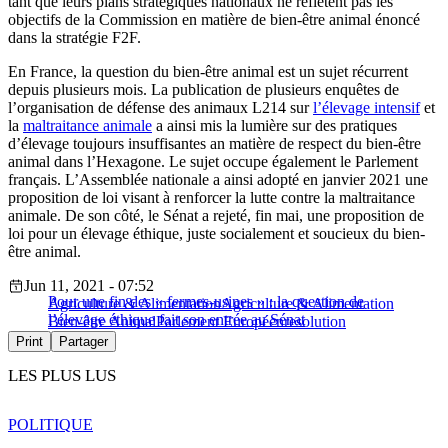
tant que leurs plans stratégiques nationaux ne reflètent pas les
objectifs de la Commission en matière de bien-être animal énoncé
dans la stratégie F2F.
En France, la question du bien-être animal est un sujet récurrent
depuis plusieurs mois. La publication de plusieurs enquêtes de
l’organisation de défense des animaux L214 sur
l’élevage intensif
et
la
maltraitance animale
a ainsi mis la lumière sur des pratiques
d’élevage toujours insuffisantes an matière de respect du bien-être
animal dans l’Hexagone. Le sujet occupe également le Parlement
français. L’Assemblée nationale a ainsi adopté en janvier 2021 une
proposition de loi visant à renforcer la lutte contre la maltraitance
animale. De son côté, le Sénat a rejeté, fin mai, une proposition de
loi pour un élevage éthique, juste socialement et soucieux du bien-
être animal.
Jun 11, 2021 - 07:52
Pour une fin des « fermes-usines » : la question de
Agriculture & Alimentation
Agriculture & Alimentation
l’élevage éthique fait son entrée au Sénat
Bien-être Animal
Parlement Européen
resolution
Print
Partager
LES PLUS LUS
POLITIQUE