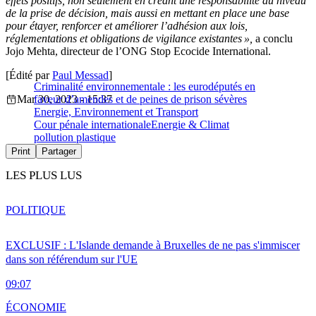
effets positifs, non seulement en créant une responsabilité au niveau
de la prise de décision, mais aussi en mettant en place une base
pour étayer, renforcer et améliorer l’adhésion aux lois,
réglementations et obligations de vigilance existantes »,
a conclu
Jojo Mehta, directeur de l’ONG Stop Ecocide International.
[Édité par
Paul Messad
]
Criminalité environnementale : les eurodéputés en
Mar 30, 2023 - 15:37
faveur d’amendes et de peines de prison sévères
Energie, Environnement et Transport
Cour pénale internationale
Energie & Climat
pollution plastique
Print
Partager
LES PLUS LUS
POLITIQUE
EXCLUSIF : L'Islande demande à Bruxelles de ne pas s'immiscer
dans son référendum sur l'UE
09:07
ÉCONOMIE