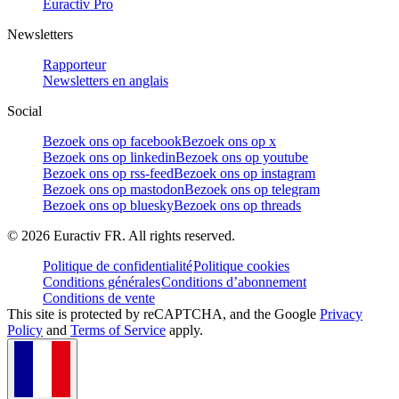
Euractiv Pro
Newsletters
Rapporteur
Newsletters en anglais
Social
Bezoek ons op facebook
Bezoek ons op x
Bezoek ons op linkedin
Bezoek ons op youtube
Bezoek ons op rss-feed
Bezoek ons op instagram
Bezoek ons op mastodon
Bezoek ons op telegram
Bezoek ons op bluesky
Bezoek ons op threads
©
2026
Euractiv FR. All rights reserved.
Politique de confidentialité
Politique cookies
Conditions générales
Conditions d’abonnement
Conditions de vente
This site is protected by reCAPTCHA, and the Google
Privacy
Policy
and
Terms of Service
apply.