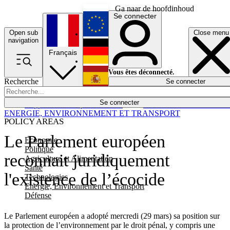
Ga naar de hoofdinhoud
Se connecter
Open sub
Close menu
English
navigation
Français
Deutsch
Vous êtes déconnecté.
Recherche
Se connecter
Español
Lumières éteintes
Se connecter
Rapporteur
Politique
Économie
Newsletters
Evénements
Em
ENERGIE, ENVIRONNEMENT ET TRANSPORT
POLICY AREAS
Le Parlement européen
Economie
Politique
reconnait juridiquement
Agriculture et Alimentation
Santé
l'existence de l’écocide
Technologies
Energie, Environnement et Transport
Défense
Le Parlement européen a adopté mercredi (29 mars) sa position sur
la protection de l’environnement par le droit pénal, y compris une