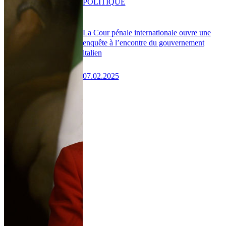
POLITIQUE
La Cour pénale internationale ouvre une
enquête à l’encontre du gouvernement
italien
07.02.2025