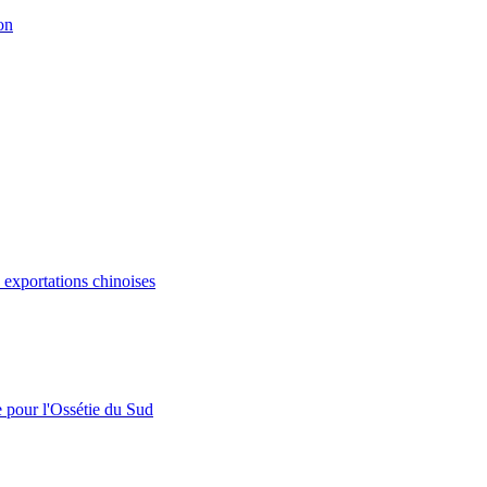
on
s exportations chinoises
e pour l'Ossétie du Sud