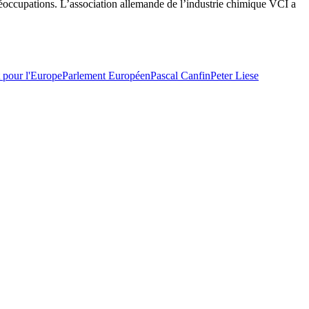
préoccupations. L’association allemande de l’industrie chimique VCI a
t pour l'Europe
Parlement Européen
Pascal Canfin
Peter Liese