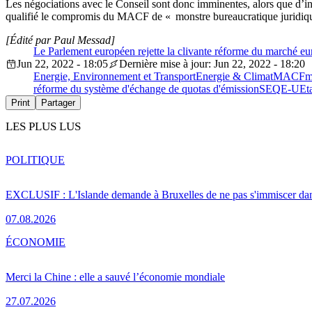
Les négociations avec le Conseil sont donc imminentes, alors que d’in
qualifié le compromis du MACF de « monstre bureaucratique juridiqu
[Édité par Paul Messad]
Le Parlement européen rejette la clivante réforme du marché e
Jun 22, 2022 - 18:05
Dernière mise à jour: Jun 22, 2022 - 18:20
Energie, Environnement et Transport
Energie & Climat
MACF
m
réforme du système d'échange de quotas d'émission
SEQE-UE
t
Print
Partager
LES PLUS LUS
POLITIQUE
EXCLUSIF : L'Islande demande à Bruxelles de ne pas s'immiscer dan
07.08.2026
ÉCONOMIE
Merci la Chine : elle a sauvé l’économie mondiale
27.07.2026