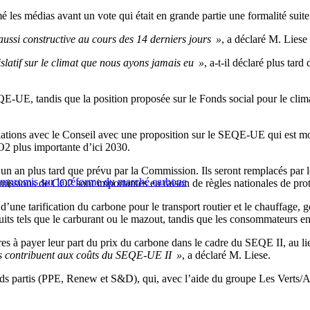
 les médias avant un vote qui était en grande partie une formalité sui
aussi constructive au cours des 14 derniers jours »
, a déclaré M. Liese 
slatif sur le climat que nous ayons jamais eu »
, a-t-il déclaré plus ta
-UE, tandis que la position proposée sur le Fonds social pour le climat 
iations avec le Conseil avec une proposition sur le SEQE-UE qui est m
O2 plus importante d’ici 2030.
un an plus tard que prévu par la Commission. Ils seront remplacés par 
compromis sur la réforme du marché carbone
 émissions de CO2 sont importantes en raison de règles nationales de prot
n d’une tarification du carbone pour le transport routier et le chauffag
uits tels que le carburant ou le mazout, tandis que les consommateurs e
es à payer leur part du prix du carbone dans le cadre du SEQE II, au li
es contribuent aux coûts du SEQE-UE II »
, a déclaré M. Liese.
nds partis (PPE, Renew et S&D), qui, avec l’aide du groupe Les Verts/A