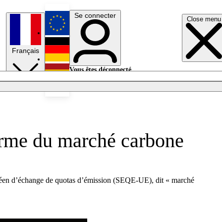
Se connecter
Close menu
English
Français
Deutsch
Vous êtes déconnecté.
Se connecter
Español
Lumières éteintes
forme du marché carbone
opéen d’échange de quotas d’émission (SEQE-UE), dit « marché