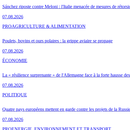
Sánchez riposte contre Meloni : l'Italie menacée de mesures de rétorsi
07.08.2026
PRO
AGRICULTURE & ALIMENTATION
Poulets, bovins et ours polaires : la grippe aviaire se propage
07.08.2026
ÉCONOMIE
La « résilience surprenante » de l'Allemagne face à la forte hausse de
07.08.2026
POLITIQUE
Quatre pays européens mettent en garde contre les projets de la Russi
07.08.2026
PRO
ENERGIE, ENVIRONNEMENT ET TRANSPORT