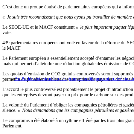
C’est donc un groupe épuisé de parlementaires européens qui a informé
« Je suis très reconnaissant que nous ayons pu travailler de manière 
Le SEQE-UE et le MACF constituent
« le plus important paquet légi
vote.
439 parlementaires européens ont voté en faveur de la réforme du SEQE
le MACF.
Le Parlement européen a essentiellement accepté d’entamer les négoc
mais qui permet d’atteindre une réduction globale des émissions de C
Les quotas d’émission de CO2 gratuits controversés seront supprimés 
Au Parlement européen, les groupes politiques ont trouvé un 
permettra de pénaliser les biens des entreprises de pays tiers dont les
L’accord le plus controversé est probablement le projet d’introductio
que les entreprises devront payer un prix pour le carbone sur des prod
La volonté du Parlement d’obliger les compagnies pétrolières et gazièr
silence.
« Nous demandons que les compagnies pétrolières et gazièr
Le compromis a été élaboré à un rythme effréné par les trois plus gra
Parlement.