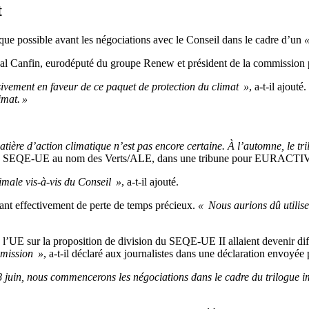
t
i que possible avant les négociations avec le Conseil dans le cadre d’un
«
al Canfin, eurodéputé du groupe Renew et président de la commission 
vement en faveur de ce paquet de protection du climat »
, a-t-il ajout
imat. »
ère d’action climatique n’est pas encore certaine. À l’automne, le tr
me du SEQE-UE au nom des Verts/ALE, dans une tribune pour EURACTIV
imale vis-à-vis du Conseil »
, a-t-il ajouté.
iant effectivement de perte de temps précieux.
« Nous aurions dû utilis
de l’UE sur la proposition de division du SEQE-UE II allaient devenir dif
mmission »
, a-t-il déclaré aux journalistes dans une déclaration envoyée p
8 juin, nous commencerons les négociations dans le cadre du trilogue 