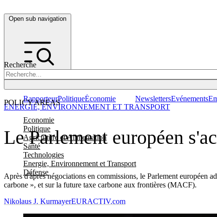
Open sub navigation
Recherche
Rapporteur
Politique
Économie
Newsletters
Evénements
Em
POLICY AREAS
ENERGIE, ENVIRONNEMENT ET TRANSPORT
Economie
Politique
Le Parlement européen s'ac
Agriculture et Alimentation
Santé
Technologies
Energie, Environnement et Transport
Défense
Après d'âpres négociations en commissions, le Parlement européen a
carbone », et sur la future taxe carbone aux frontières (MACF).
Nikolaus J. Kurmayer
EURACTIV.com