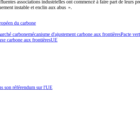
fluentes associations industrielles ont commencé à faire part de leurs 
ement instable et enclin aux abus ».
uropéen du carbone
arché carbone
mécanisme d'ajustement carbone aux frontières
Pacte ver
axe carbone aux frontières
UE
s son référendum sur l'UE