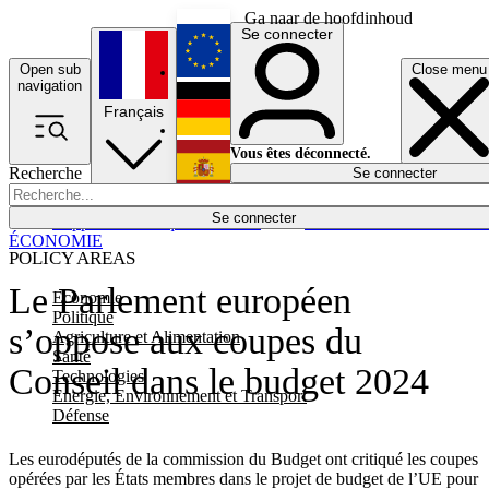
Ga naar de hoofdinhoud
Se connecter
Open sub
Close menu
English
navigation
Français
Deutsch
Vous êtes déconnecté.
Recherche
Se connecter
Español
Lumières éteintes
Se connecter
Rapporteur
Politique
Économie
Newsletters
Evénements
Em
ÉCONOMIE
POLICY AREAS
Le Parlement européen
Economie
Politique
s’oppose aux coupes du
Agriculture et Alimentation
Santé
Conseil dans le budget 2024
Technologies
Energie, Environnement et Transport
Défense
Les eurodéputés de la commission du Budget ont critiqué les coupes
opérées par les États membres dans le projet de budget de l’UE pour