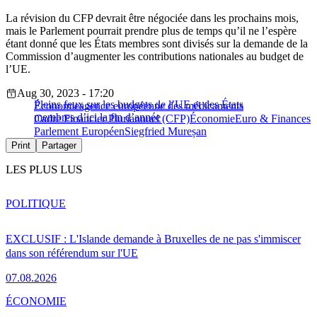
La révision du CFP devrait être négociée dans les prochains mois,
mais le Parlement pourrait prendre plus de temps qu’il ne l’espère
étant donné que les États membres sont divisés sur la demande de la
Commission d’augmenter les contributions nationales au budget de
l’UE.
Aug 30, 2023 - 17:20
Pleins feux sur les budgets de l’UE et des États
Économie
agence européenne des médicaments
membres d’ici la fin d’année
Cadre Financier Pluriannuel (CFP)
Économie
Euro & Finances
Parlement Européen
Siegfried Mureșan
Print
Partager
LES PLUS LUS
POLITIQUE
EXCLUSIF : L'Islande demande à Bruxelles de ne pas s'immiscer
dans son référendum sur l'UE
07.08.2026
ÉCONOMIE