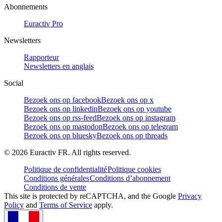
Abonnements
Euractiv Pro
Newsletters
Rapporteur
Newsletters en anglais
Social
Bezoek ons op facebook
Bezoek ons op x
Bezoek ons op linkedin
Bezoek ons op youtube
Bezoek ons op rss-feed
Bezoek ons op instagram
Bezoek ons op mastodon
Bezoek ons op telegram
Bezoek ons op bluesky
Bezoek ons op threads
©
2026
Euractiv FR. All rights reserved.
Politique de confidentialité
Politique cookies
Conditions générales
Conditions d’abonnement
Conditions de vente
This site is protected by reCAPTCHA, and the Google
Privacy
Policy
and
Terms of Service
apply.