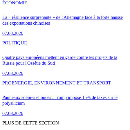
ÉCONOMIE
La « résilience surprenante » de l'Allemagne face à la forte hausse
des exportations chinoises
07.08.2026
POLITIQUE
Quatre pays européens mettent en garde contre les projets de la
Russie pour l'Ossétie du Sud
07.08.2026
PRO
ENERGIE, ENVIRONNEMENT ET TRANSPORT
Panneaux solaires et puces : Trump impose 15% de taxes sur le
polysilicium
07.08.2026
PLUS DE CETTE SECTION