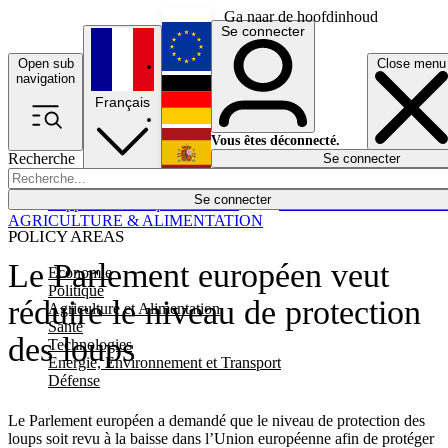
Ga naar de hoofdinhoud
Se connecter
Open sub
Close menu
English
navigation
Français
Deutsch
Vous êtes déconnecté.
Recherche
Se connecter
Español
Lumières éteintes
Se connecter
Rapporteur
Politique
Économie
Newsletters
Evénements
Em
AGRICULTURE & ALIMENTATION
POLICY AREAS
Le Parlement européen veut
Economie
Politique
réduire le niveau de protection
Agriculture et Alimentation
Santé
des loups
Technologies
Energie, Environnement et Transport
Défense
Le Parlement européen a demandé que le niveau de protection des
loups soit revu à la baisse dans l’Union européenne afin de protéger