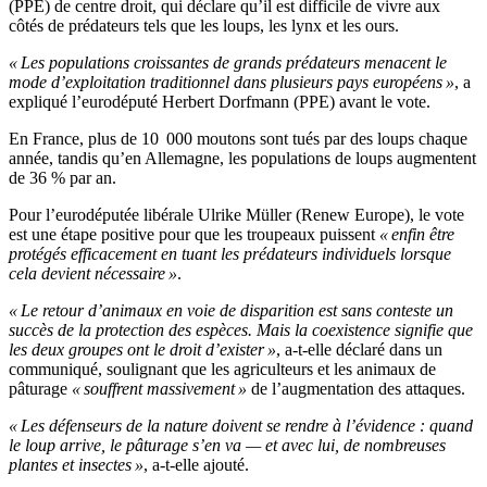
(PPE) de centre droit, qui déclare qu’il est difficile de vivre aux
côtés de prédateurs tels que les loups, les lynx et les ours.
« Les populations croissantes de grands prédateurs menacent le
mode d’exploitation traditionnel dans plusieurs pays européens »
, a
expliqué l’eurodéputé Herbert Dorfmann (PPE) avant le vote.
En France, plus de 10 000 moutons sont tués par des loups chaque
année, tandis qu’en Allemagne, les populations de loups augmentent
de 36 % par an.
Pour l’eurodéputée libérale Ulrike Müller (Renew Europe), le vote
est une étape positive pour que les troupeaux puissent
« enfin être
protégés efficacement en tuant les prédateurs individuels lorsque
cela devient nécessaire »
.
« Le retour d’animaux en voie de disparition est sans conteste un
succès de la protection des espèces. Mais la coexistence signifie que
les deux groupes ont le droit d’exister »
, a-t-elle déclaré dans un
communiqué, soulignant que les agriculteurs et les animaux de
pâturage
« souffrent massivement »
de l’augmentation des attaques.
« Les défenseurs de la nature doivent se rendre à l’évidence : quand
le loup arrive, le pâturage s’en va — et avec lui, de nombreuses
plantes et insectes »
, a-t-elle ajouté.