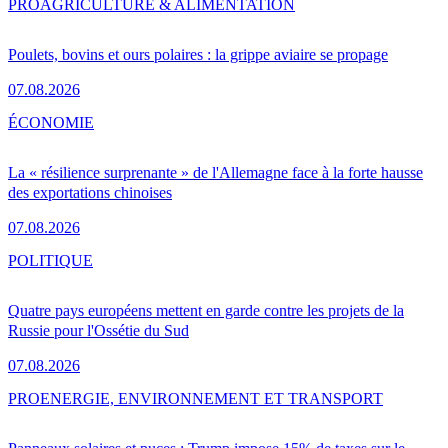
PRO
AGRICULTURE & ALIMENTATION
Poulets, bovins et ours polaires : la grippe aviaire se propage
07.08.2026
ÉCONOMIE
La « résilience surprenante » de l'Allemagne face à la forte hausse
des exportations chinoises
07.08.2026
POLITIQUE
Quatre pays européens mettent en garde contre les projets de la
Russie pour l'Ossétie du Sud
07.08.2026
PRO
ENERGIE, ENVIRONNEMENT ET TRANSPORT