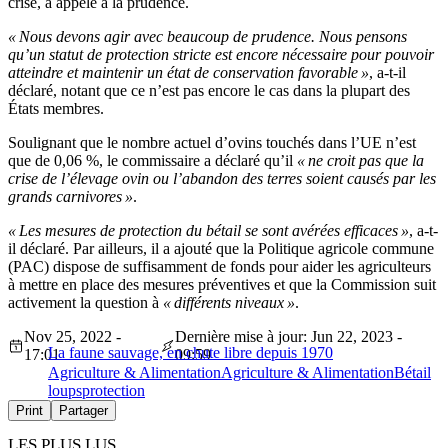
crise, a appelé à la prudence.
« Nous devons agir avec beaucoup de prudence. Nous pensons
qu’un statut de protection stricte est encore nécessaire pour pouvoir
atteindre et maintenir un état de conservation favorable »
, a-t-il
déclaré, notant que ce n’est pas encore le cas dans la plupart des
États membres.
Soulignant que le nombre actuel d’ovins touchés dans l’UE n’est
que de 0,06 %, le commissaire a déclaré qu’il
« ne croit pas que la
crise de l’élevage ovin ou l’abandon des terres soient causés par les
grands carnivores »
.
« Les mesures de protection du bétail se sont avérées efficaces »
, a-t-
il déclaré. Par ailleurs, il a ajouté que la Politique agricole commune
(PAC) dispose de suffisamment de fonds pour aider les agriculteurs
à mettre en place des mesures préventives et que la Commission suit
activement la question à
« différents niveaux »
.
Nov 25, 2022 -
Dernière mise à jour: Jun 22, 2023 -
La faune sauvage, en chute libre depuis 1970
17:01
09:59
Agriculture & Alimentation
Agriculture & Alimentation
Bétail
loups
protection
Print
Partager
LES PLUS LUS