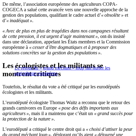
De même, l’association européenne des agriculteurs COPA-
COGECA a salué cette avancée vers une nouvelle approche de la
gestion des populations, qualifiant le cadre actuel d’
« obsolète »
et
d’
« inadéquat »
.
« Avec de plus en plus de tragédies dans nos campagnes résultant
de cette pression, il est urgent d’agir maintenant »
, ont-ils insisté
dans une déclaration, appelant les États membres et la Commission
européenne à
« cesser d’être dogmatiques et à proposer des
solutions concrètes sur la gestion des populations »
.
Les écologistes et les militants se
Le retour du « grand méchant » loup fait hurler les
montrent critiques
agriculteurs européens
Toutefois, le résultat du vote a été critiqué par les eurodéputés
écologistes et les militants.
L’eurodéputé écologiste Thomas Waitz a reconnu que le retour des
grands carnivores en Europe
« pose des défis importants aux
agriculteurs »
, mais il a maintenu que c’était un
« grand succès pour
la protection de la nature »
.
L’eurodéputé a critiqué le centre droit qui a
« choisi d’attiser la peur
du grand méchant loup »
, déplorant qu’ils aient
« détourné une