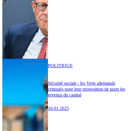
POLITIQUE
Sécurité sociale : les Verts allemands
critiqués pour leur proposition de taxer les
revenus du capital
16.01.2025