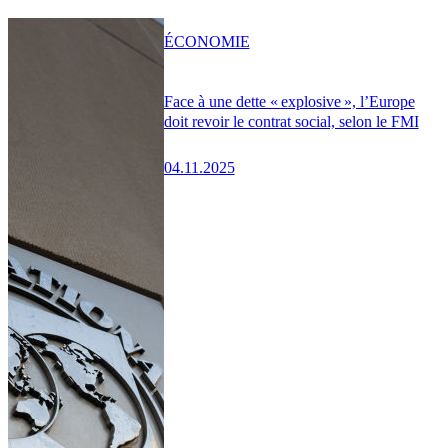
ÉCONOMIE
Face à une dette « explosive », l’Europe
doit revoir le contrat social, selon le FMI
04.11.2025