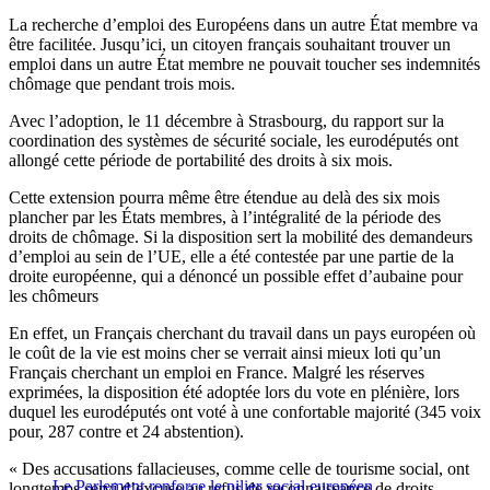
La recherche d’emploi des Européens dans un autre État membre va
être facilitée. Jusqu’ici, un citoyen français souhaitant trouver un
emploi dans un autre État membre ne pouvait toucher ses indemnités
chômage que pendant trois mois.
Avec l’adoption, le 11 décembre à Strasbourg, du rapport sur la
coordination des systèmes de sécurité sociale, les eurodéputés ont
allongé cette période de portabilité des droits à six mois.
Cette extension pourra même être étendue au delà des six mois
plancher par les États membres, à l’intégralité de la période des
droits de chômage. Si la disposition sert la mobilité des demandeurs
d’emploi au sein de l’UE, elle a été contestée par une partie de la
droite européenne, qui a dénoncé un possible effet d’aubaine pour
les chômeurs
En effet, un Français cherchant du travail dans un pays européen où
le coût de la vie est moins cher se verrait ainsi mieux loti qu’un
Français cherchant un emploi en France. Malgré les réserves
exprimées, la disposition été adoptée lors du vote en plénière, lors
duquel les eurodéputés ont voté à une confortable majorité (345 voix
pour, 287 contre et 24 abstention).
« Des accusations fallacieuses, comme celle de tourisme social, ont
Le Parlement renforce le pilier social européen
longtemps servi d’excuse au refus de reconnaissance de droits