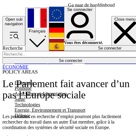
Ga naar de hoofdinhoud
Se connecter
Open sub
Close menu
English
navigation
Français
Deutsch
Vous êtes déconnecté.
Recherche
Se connecter
Español
Lumières éteintes
Se connecter
Rapporteur
Politique
Économie
Newsletters
Evénements
Em
ÉCONOMIE
POLICY AREAS
Le Parlement fait avancer d’un
Economie
Politique
pas l’Europe sociale
Agriculture et Alimentation
Santé
Technologies
Energie, Environnement et Transport
Défense
Les personnes en recherche d’emploi pourront plus facilement
rechercher du travail dans un autre État membre, grâce à la
coordination des systèmes de sécurité sociale en Europe.