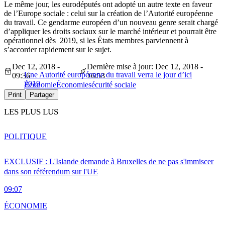
Le même jour, les eurodéputés ont adopté un autre texte en faveur
de l’Europe sociale : celui sur la création de l’Autorité européenne
du travail. Ce gendarme européen d’un nouveau genre serait chargé
d’appliquer les droits sociaux sur le marché intérieur et pourrait être
opérationnel dès 2019, si les États membres parviennent à
s’accorder rapidement sur le sujet.
Dec 12, 2018 -
Dernière mise à jour: Dec 12, 2018 -
Une Autorité européenne du travail verra le jour d’ici
09:36
16:53
2019
Économie
Économie
sécurité sociale
Print
Partager
LES PLUS LUS
POLITIQUE
EXCLUSIF : L'Islande demande à Bruxelles de ne pas s'immiscer
dans son référendum sur l'UE
09:07
ÉCONOMIE