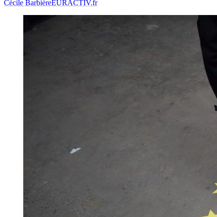
Cécile Barbière
EURACTIV.fr