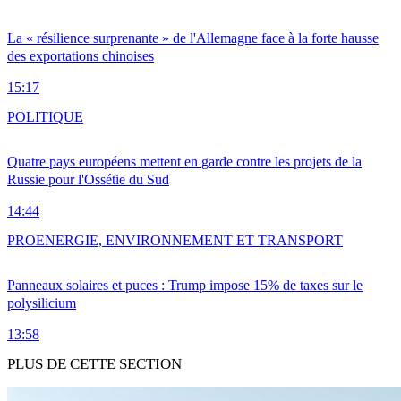
La « résilience surprenante » de l'Allemagne face à la forte hausse
des exportations chinoises
15:17
POLITIQUE
Quatre pays européens mettent en garde contre les projets de la
Russie pour l'Ossétie du Sud
14:44
PRO
ENERGIE, ENVIRONNEMENT ET TRANSPORT
Panneaux solaires et puces : Trump impose 15% de taxes sur le
polysilicium
13:58
PLUS DE CETTE SECTION