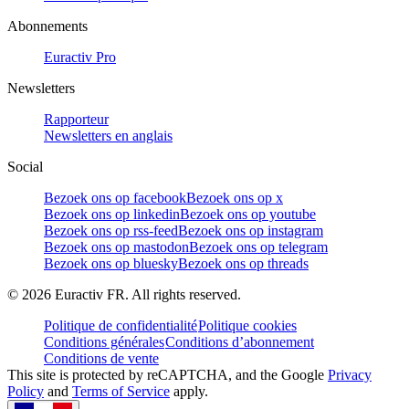
Abonnements
Euractiv Pro
Newsletters
Rapporteur
Newsletters en anglais
Social
Bezoek ons op facebook
Bezoek ons op x
Bezoek ons op linkedin
Bezoek ons op youtube
Bezoek ons op rss-feed
Bezoek ons op instagram
Bezoek ons op mastodon
Bezoek ons op telegram
Bezoek ons op bluesky
Bezoek ons op threads
©
2026
Euractiv FR. All rights reserved.
Politique de confidentialité
Politique cookies
Conditions générales
Conditions d’abonnement
Conditions de vente
This site is protected by reCAPTCHA, and the Google
Privacy
Policy
and
Terms of Service
apply.