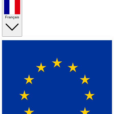
Français