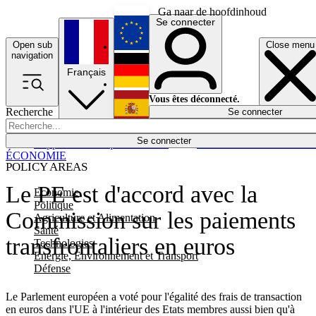
Ga naar de hoofdinhoud
Se connecter
Open sub
Close menu
English
navigation
Français
Deutsch
Vous êtes déconnecté.
Recherche
Se connecter
Español
Lumières éteintes
Se connecter
Rapporteur
Politique
Économie
Newsletters
Evénements
Em
ÉCONOMIE
POLICY AREAS
Le PE est d'accord avec la
Economie
Politique
Commission sur les paiements
Agriculture et Alimentation
Santé
transfrontaliers en euros
Technologies
Energie, Environnement et Transport
Défense
Le Parlement européen a voté pour l'égalité des frais de transaction
en euros dans l'UE à l'intérieur des Etats membres aussi bien qu'à