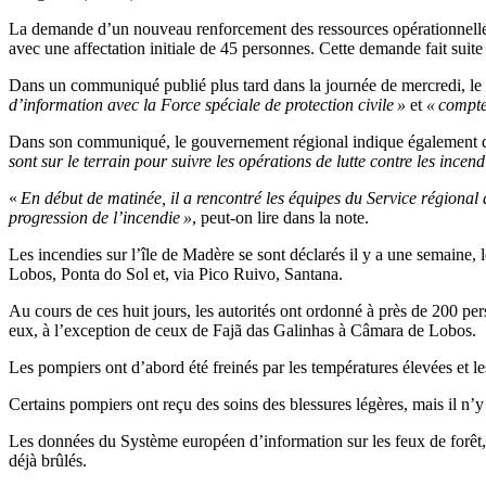
La demande d’un nouveau renforcement des ressources opérationnelles 
avec une affectation initiale de 45 personnes. Cette demande fait su
Dans un communiqué publié plus tard dans la journée de mercredi, le S
d’information avec la Force spéciale de protection civile »
et
« compte
Dans son communiqué, le gouvernement régional indique également que l
sont sur le terrain pour suivre les opérations de lutte contre les incend
«
En début de matinée, il a rencontré les équipes du Service régional d
progression de l’incendie »
, peut-on lire dans la note.
Les incendies sur l’île de Madère se sont déclarés il y a une semain
Lobos, Ponta do Sol et, via Pico Ruivo, Santana.
Au cours de ces huit jours, les autorités ont ordonné à près de 200 per
eux, à l’exception de ceux de Fajã das Galinhas à Câmara de Lobos.
Les pompiers ont d’abord été freinés par les températures élevées et le
Certains pompiers ont reçu des soins des blessures légères, mais il n’y
Les données du Système européen d’information sur les feux de forêt, 
déjà brûlés.