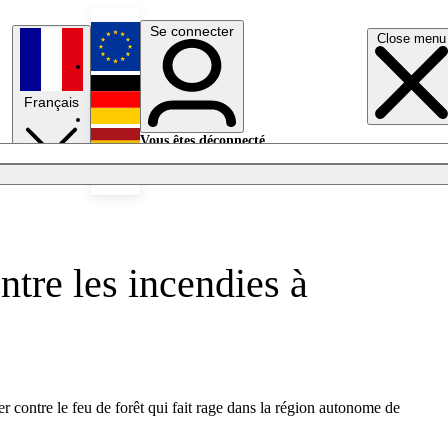
Se connecter
Close menu
English
Français
Deutsch
Vous êtes déconnecté.
Se connecter
Español
Lumières éteintes
tre les incendies à
 contre le feu de forêt qui fait rage dans la région autonome de