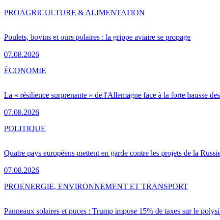
PRO
AGRICULTURE & ALIMENTATION
Poulets, bovins et ours polaires : la grippe aviaire se propage
07.08.2026
ÉCONOMIE
La « résilience surprenante » de l'Allemagne face à la forte hausse de
07.08.2026
POLITIQUE
Quatre pays européens mettent en garde contre les projets de la Russi
07.08.2026
PRO
ENERGIE, ENVIRONNEMENT ET TRANSPORT
Panneaux solaires et puces : Trump impose 15% de taxes sur le polysi