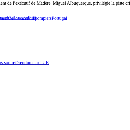
ident de l’exécutif de Madère, Miguel Albuquerque, privilégie la piste cr
er les feux de forêt
ment
Grèce
incendie
pompiers
Portugal
s son référendum sur l'UE