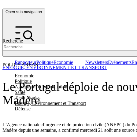
Open sub navigation
Recherche
Rapporteur
Politique
Économie
Newsletters
Evénements
Em
POLICY AREAS
ENERGIE, ENVIRONNEMENT ET TRANSPORT
Economie
Politique
Le Portugal déploie de nou
Agriculture et Alimentation
Santé
Madère
Technologies
Energie, Environnement et Transport
Défense
L’Agence nationale d’urgence et de protection civile (ANEPC) du Portu
Madère depuis une semaine, a confirmé mercredi 21 août une source off