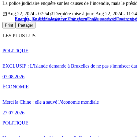
La police judiciaire enquête sur les causes de l’incendie, mais le prés
Aug 22, 2024 - 07:54
Dernière mise à jour: Aug 22, 2024 - 11:24
Épaulée par l’UE, la Grèce doit changer d’approche pour endigu
Energie, Environnement et Transport
Chaleur et froid
Environne
Print
Partager
LES PLUS LUS
POLITIQUE
EXCLUSIF : L'Islande demande à Bruxelles de ne pas s'immiscer dan
07.08.2026
ÉCONOMIE
Merci la Chine : elle a sauvé l’économie mondiale
27.07.2026
POLITIQUE