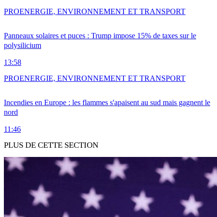
PRO
ENERGIE, ENVIRONNEMENT ET TRANSPORT
Panneaux solaires et puces : Trump impose 15% de taxes sur le
polysilicium
13:58
PRO
ENERGIE, ENVIRONNEMENT ET TRANSPORT
Incendies en Europe : les flammes s'apaisent au sud mais gagnent le
nord
11:46
PLUS DE CETTE SECTION