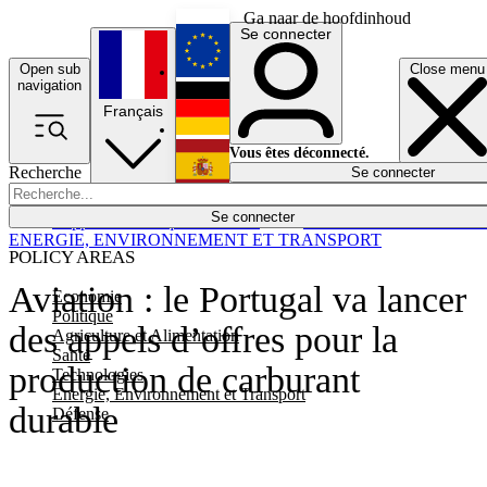
Ga naar de hoofdinhoud
Se connecter
Open sub
Close menu
English
navigation
Français
Deutsch
Vous êtes déconnecté.
Recherche
Se connecter
Español
Lumières éteintes
Se connecter
Rapporteur
Politique
Économie
Newsletters
Evénements
Em
ENERGIE, ENVIRONNEMENT ET TRANSPORT
POLICY AREAS
Aviation : le Portugal va lancer
Economie
Politique
des appels d’offres pour la
Agriculture et Alimentation
Santé
production de carburant
Technologies
Energie, Environnement et Transport
durable
Défense