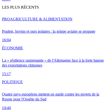
LES PLUS RÉCENTS
PRO
AGRICULTURE & ALIMENTATION
Poulets, bovins et ours polaires : la grippe aviaire se propage
16:04
ÉCONOMIE
La « résilience surprenante » de l'Allemagne face à la forte hausse
des exportations chinoises
15:17
POLITIQUE
Quatre pays européens mettent en garde contre les projets de la
Russie pour l'Ossétie du Sud
14:44