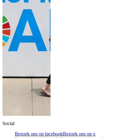
Social
Bezoek ons op facebook
Bezoek ons op x