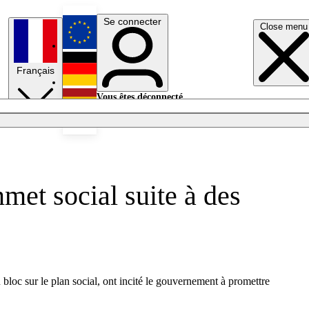
Se connecter
Close menu
English
Français
Deutsch
Vous êtes déconnecté.
Se connecter
Español
Lumières éteintes
met social suite à des
u bloc sur le plan social, ont incité le gouvernement à promettre