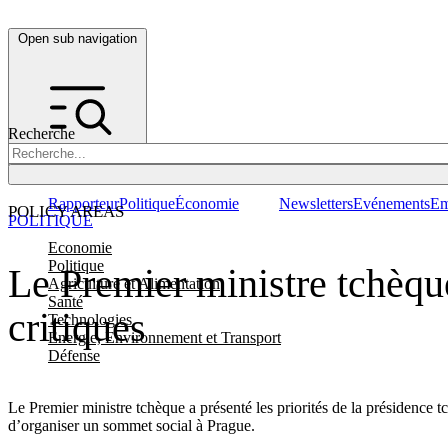
Open sub navigation
Recherche
Rapporteur
Politique
Économie
Newsletters
Evénements
Em
POLICY AREAS
POLITIQUE
Economie
Politique
Le Premier ministre tchèqu
Agriculture et Alimentation
Santé
critiques
Technologies
Energie, Environnement et Transport
Défense
Le Premier ministre tchèque a présenté les priorités de la présidence tc
d’organiser un sommet social à Prague.