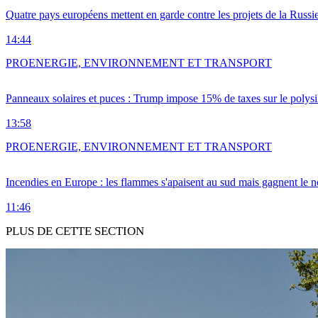
Quatre pays européens mettent en garde contre les projets de la Russi
14:44
PRO
ENERGIE, ENVIRONNEMENT ET TRANSPORT
Panneaux solaires et puces : Trump impose 15% de taxes sur le polysi
13:58
PRO
ENERGIE, ENVIRONNEMENT ET TRANSPORT
Incendies en Europe : les flammes s'apaisent au sud mais gagnent le n
11:46
PLUS DE CETTE SECTION