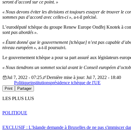
seront d’accord sur ce point. »
« Nous devons éviter les divisions et toujours essayer de trouver le c
sommes pas d’accord avec celles-ci »
, a-t-il précisé.
L’eurodéputé tchèque du groupe Renew Europe Ondřej Knotek à c
sont pas abordés »
.
« Étant donné que le gouvernement [tchèque] n’est pas capable d’abord
niveau européen »
, a-t-il poursuivi.
Le gouvernement tchèque a pour sa part assuré aux législateurs europé
« Nous tiendrons un sommet social avant le Conseil européen d’octob
Jul 7, 2022 - 07:25
Dernière mise à jour: Jul 7, 2022 - 18:40
Politique
institutions
présidence tchèque de l'UE
Print
Partager
LES PLUS LUS
POLITIQUE
EXCLUSIF : L'Islande demande à Bruxelles de ne pas s'immiscer dan