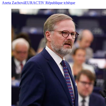
Aneta Zachová
EURACTIV République tchèque