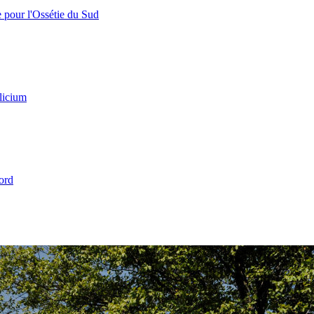
e pour l'Ossétie du Sud
licium
ord