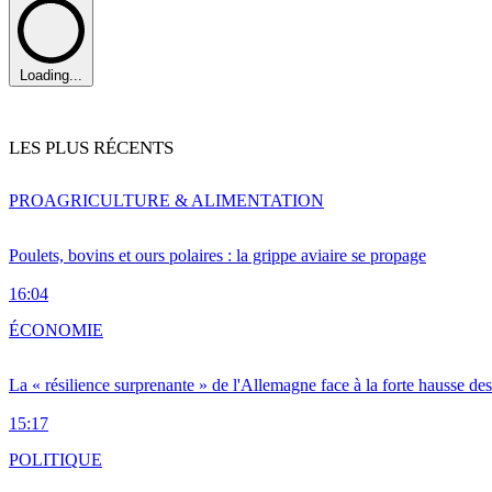
Loading...
LES PLUS RÉCENTS
PRO
AGRICULTURE & ALIMENTATION
Poulets, bovins et ours polaires : la grippe aviaire se propage
16:04
ÉCONOMIE
La « résilience surprenante » de l'Allemagne face à la forte hausse de
15:17
POLITIQUE