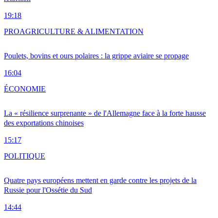
19:18
PRO
AGRICULTURE & ALIMENTATION
Poulets, bovins et ours polaires : la grippe aviaire se propage
16:04
ÉCONOMIE
La « résilience surprenante » de l'Allemagne face à la forte hausse
des exportations chinoises
15:17
POLITIQUE
Quatre pays européens mettent en garde contre les projets de la
Russie pour l'Ossétie du Sud
14:44