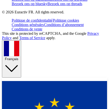
Bezoek ons op bluesky
Bezoek ons op threads
©
2026
Euractiv FR. All rights reserved.
Politique de confidentialité
Politique cookies
Conditions générales
Conditions d’abonnement
Conditions de vente
This site is protected by reCAPTCHA, and the Google
Privacy
Policy
and
Terms of Service
apply.
Français