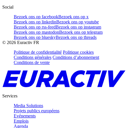
Social
Bezoek ons op facebook
Bezoek ons op x
Bezoek ons op linkedin
Bezoek ons op youtube
Bezoek ons op rss-feed
Bezoek ons op instagram
Bezoek ons op mastodon
Bezoek ons op telegram
Bezoek ons op bluesky
Bezoek ons op threads
©
2026
Euractiv FR
Politique de confidentialité
Politique cookies
Conditions générales
Conditions d’abonnement
Conditions de vente
Services
Media Solutions
Projets publics européens
Evénements
Emplois
Agenda