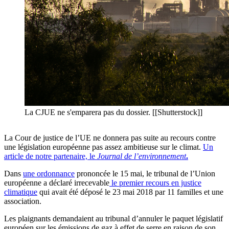
La CJUE ne s'emparera pas du dossier. [[Shutterstock]]
La Cour de justice de l’UE ne donnera pas suite au recours contre
une législation européenne pas assez ambitieuse sur le climat.
Un
article de notre partenaire, le
Journal de l’environnement
.
Dans
une ordonnance
prononcée le 15 mai, le tribunal de l’Union
européenne a déclaré irrecevable
le premier recours en justice
climatique
qui avait été déposé le 23 mai 2018 par 11 familles et une
association.
Les plaignants demandaient au tribunal d’annuler le paquet législatif
européen sur les émissions de gaz à effet de serre en raison de son