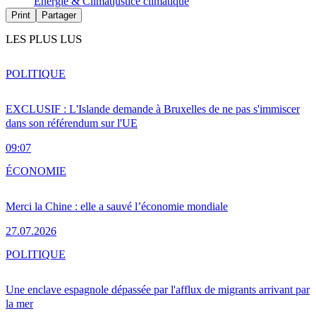
Energie & Climat
justice climatique
Print
Partager
LES PLUS LUS
POLITIQUE
EXCLUSIF : L'Islande demande à Bruxelles de ne pas s'immiscer
dans son référendum sur l'UE
09:07
ÉCONOMIE
Merci la Chine : elle a sauvé l’économie mondiale
27.07.2026
POLITIQUE
Une enclave espagnole dépassée par l'afflux de migrants arrivant par
la mer