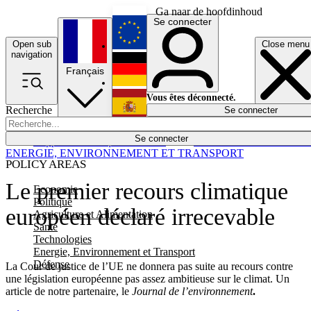
Ga naar de hoofdinhoud
Se connecter
Open sub
Close menu
English
navigation
Français
Deutsch
Vous êtes déconnecté.
Recherche
Se connecter
Español
Lumières éteintes
Se connecter
Rapporteur
Politique
Économie
Newsletters
Evénements
Em
ENERGIE, ENVIRONNEMENT ET TRANSPORT
POLICY AREAS
Le premier recours climatique
Economie
Politique
européen déclaré irrecevable
Agriculture et Alimentation
Santé
Technologies
Energie, Environnement et Transport
Défense
La Cour de justice de l’UE ne donnera pas suite au recours contre
une législation européenne pas assez ambitieuse sur le climat. Un
article de notre partenaire, le
Journal de l’environnement
.