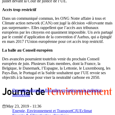
juillet devant la Cour de justice de l’UE.
Accès trop restrictif
Dans un communiqué commun, les ONG Notre affaire à tous et
Climate action network (CAN) ont jugé la décision «décevante mais
pas surprenante». Elles rappellent que l’accès aux tribunaux
européens par les citoyens est quasiment impossible. Un avis partagé
par le comité d’application de la convention d’Aarhus, qui a épinglé
en mars 2017 l’Union européenne pour cet accès trop restrictif.
La balle au Conseil européen
Des avancées pourraient toutefois venir du prochain Conseil
européen de juin. Plusieurs Etats membres, dont la France, la
Belgique, le Danemark, l’Espagne, la Lettonie, le Luxembourg, les
Pays-Bas, le Portugal et la Suède souhaitent que l’UE revoie ses
objectifs à la hausse pour viser la neutralité carbone en 2050.
Des villes attaquent Bruxelles en justice sur la pollution
automobile
May 23, 2019 - 11:36
Energie, Environnement et Transport
CJUE
climat