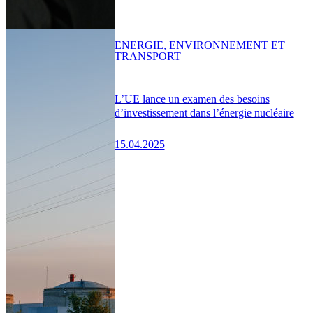
ENERGIE, ENVIRONNEMENT ET
TRANSPORT
L’UE lance un examen des besoins
d’investissement dans l’énergie nucléaire
15.04.2025