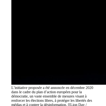
L’initiative proposée a été annoncée en décembre 2020
dans le cadre du plan d’action européen pour la
démocratie, un vaste ensemble de mesures visant à
renforcer les élections libres, à protéger les libertés des
médias et à contrer la désinformation. [[Lion Day /