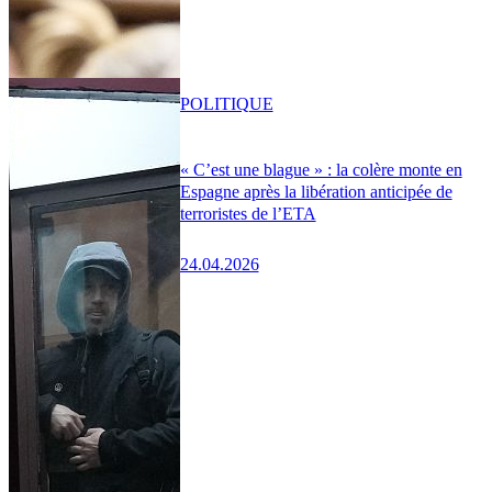
POLITIQUE
« C’est une blague » : la colère monte en
Espagne après la libération anticipée de
terroristes de l’ETA
24.04.2026