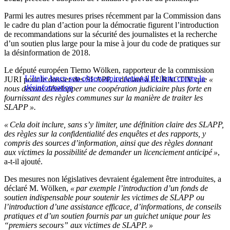
Parmi les autres mesures prises récemment par la Commission dans
le cadre du plan d’action pour la démocratie figurent l’introduction
de recommandations sur la sécurité des journalistes et la recherche
d’un soutien plus large pour la mise à jour du code de pratiques sur
la désinformation de 2018.
Le député européen Tiemo Wölken, rapporteur de la commission
L’Italie lance son observatoire national de lutte contre la
JURI pour le dossier des SLAPP, a déclaré à EURACTIV que
«
désinformation
nous devons développer une coopération judiciaire plus forte en
fournissant des règles communes sur la manière de traiter les
SLAPP ».
« Cela doit inclure, sans s’y limiter, une définition claire des SLAPP,
des règles sur la confidentialité des enquêtes et des rapports, y
compris des sources d’information, ainsi que des règles donnant
aux victimes la possibilité de demander un licenciement anticipé »
,
a-t-il ajouté.
Des mesures non législatives devraient également être introduites, a
déclaré M. Wölken,
« par exemple l’introduction d’un fonds de
soutien indispensable pour soutenir les victimes de SLAPP ou
l’introduction d’une assistance efficace, d’informations, de conseils
pratiques et d’un soutien fournis par un guichet unique pour les
“premiers secours” aux victimes de SLAPP. »