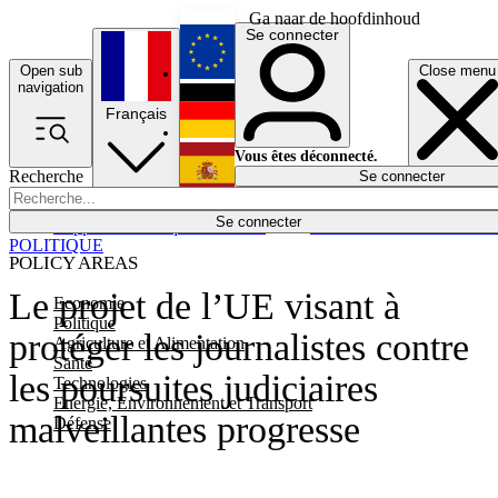
Ga naar de hoofdinhoud
Se connecter
Open sub
Close menu
English
navigation
Français
Deutsch
Vous êtes déconnecté.
Recherche
Se connecter
Español
Lumières éteintes
Se connecter
Rapporteur
Politique
Économie
Newsletters
Evénements
Em
POLITIQUE
POLICY AREAS
Le projet de l’UE visant à
Economie
Politique
protéger les journalistes contre
Agriculture et Alimentation
Santé
les poursuites judiciaires
Technologies
Energie, Environnement et Transport
malveillantes progresse
Défense