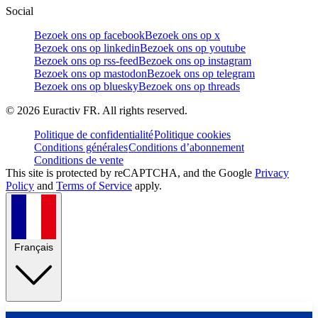
Social
Bezoek ons op facebook
Bezoek ons op x
Bezoek ons op linkedin
Bezoek ons op youtube
Bezoek ons op rss-feed
Bezoek ons op instagram
Bezoek ons op mastodon
Bezoek ons op telegram
Bezoek ons op bluesky
Bezoek ons op threads
©
2026
Euractiv FR. All rights reserved.
Politique de confidentialité
Politique cookies
Conditions générales
Conditions d’abonnement
Conditions de vente
This site is protected by reCAPTCHA, and the Google
Privacy
Policy
and
Terms of Service
apply.
Français