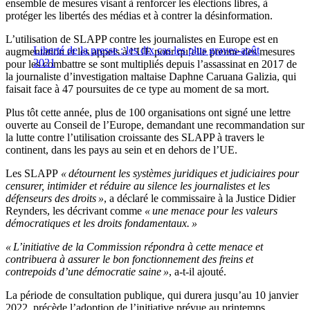
ensemble de mesures visant à renforcer les élections libres, à
protéger les libertés des médias et à contrer la désinformation.
L’utilisation de SLAPP contre les journalistes en Europe est en
Liberté de la presse : les dix cas les plus graves-août
augmentation et les appels à l’UE pour qu’elle prenne des mesures
2021
pour les combattre se sont multipliés depuis l’assassinat en 2017 de
la journaliste d’investigation maltaise Daphne Caruana Galizia, qui
faisait face à 47 poursuites de ce type au moment de sa mort.
Plus tôt cette année, plus de 100 organisations ont signé une lettre
ouverte au Conseil de l’Europe, demandant une recommandation sur
la lutte contre l’utilisation croissante des SLAPP à travers le
continent, dans les pays au sein et en dehors de l’UE.
Les SLAPP
« détournent les systèmes juridiques et judiciaires pour
censurer, intimider et réduire au silence les journalistes et les
défenseurs des droits »
, a déclaré le commissaire à la Justice Didier
Reynders, les décrivant comme
« une menace pour les valeurs
démocratiques et les droits fondamentaux. »
« L’initiative de la Commission répondra à cette menace et
contribuera à assurer le bon fonctionnement des freins et
contrepoids d’une démocratie saine »
, a-t-il ajouté.
La période de consultation publique, qui durera jusqu’au 10 janvier
2022, précède l’adoption de l’initiative prévue au printemps.