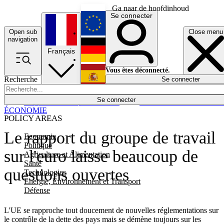
Ga naar de hoofdinhoud
Se connecter
Open sub
Close menu
English
navigation
Français
Deutsch
Vous êtes déconnecté.
Recherche
Se connecter
Español
Lumières éteintes
Se connecter
Rapporteur
Politique
Économie
Newsletters
Evénements
Em
ÉCONOMIE
POLICY AREAS
Le rapport du groupe de travail
Economie
Politique
sur l'euro laisse beaucoup de
Agriculture et Alimentation
Santé
questions ouvertes
Technologies
Energie, Environnement et Transport
Défense
L'UE se rapproche tout doucement de nouvelles réglementations sur
le contrôle de la dette des pays mais se démène toujours sur les