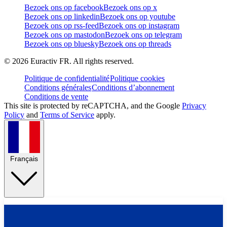
Bezoek ons op facebook
Bezoek ons op x
Bezoek ons op linkedin
Bezoek ons op youtube
Bezoek ons op rss-feed
Bezoek ons op instagram
Bezoek ons op mastodon
Bezoek ons op telegram
Bezoek ons op bluesky
Bezoek ons op threads
©
2026
Euractiv FR. All rights reserved.
Politique de confidentialité
Politique cookies
Conditions générales
Conditions d’abonnement
Conditions de vente
This site is protected by reCAPTCHA, and the Google
Privacy
Policy
and
Terms of Service
apply.
Français