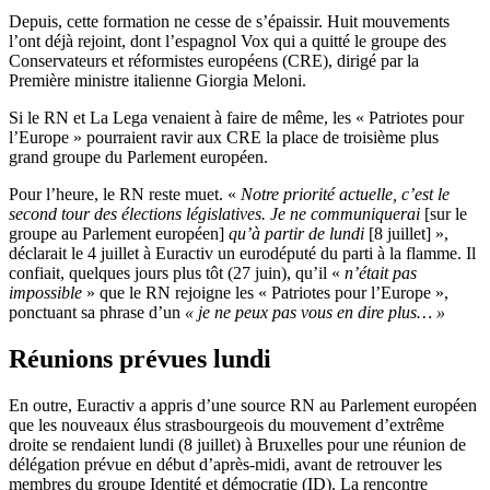
Depuis, cette formation ne cesse de s’épaissir. Huit mouvements
l’ont déjà rejoint, dont l’espagnol Vox qui a quitté le groupe des
Conservateurs et réformistes européens (CRE), dirigé par la
Première ministre italienne
Giorgia Meloni.
Si le RN et La Lega venaient à faire de même, les « Patriotes pour
l’Europe » pourraient ravir aux CRE la place de troisième plus
grand groupe du Parlement européen.
Pour l’heure, le RN reste muet. «
Notre priorité actuelle, c’est le
second tour des élections législatives. Je ne communiquerai
[sur le
groupe au Parlement européen]
qu’à partir de lundi
[8 juillet] »,
déclarait le 4 juillet à Euractiv un eurodéputé du parti à la flamme. Il
confiait, quelques jours plus tôt (27 juin), qu’il «
n’était pas
impossible
» que le RN rejoigne les « Patriotes pour l’Europe »,
ponctuant sa phrase d’un
« je ne peux pas vous en dire plus… »
Réunions prévues lundi
En outre, Euractiv a appris d’une source RN au Parlement européen
que les nouveaux élus strasbourgeois du mouvement d’extrême
droite se rendaient lundi (8 juillet) à Bruxelles pour une réunion de
délégation prévue en début d’après-midi, avant de retrouver les
membres du groupe Identité et démocratie (ID). La rencontre