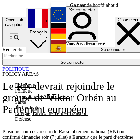
Ga naar de hoofdinhoud
Se connecter
Open sub
Close menu
English
navigation
Français
Deutsch
Vous êtes déconnecté.
Recherche
Se connecter
Español
Lumières éteintes
Se connecter
Rapporteur
Politique
Économie
Newsletters
Evénements
Em
POLITIQUE
POLICY AREAS
Le RN devrait rejoindre le
Economie
Politique
groupe de Viktor Orbán au
Agriculture et Alimentation
Santé
Parlement européen
Technologies
Energie, Environnement et Transport
Défense
Plusieurs sources au sein du Rassemblement national (RN) ont
confirmé dimanche soir (7 juillet) à Euractiv que le parti d’extrême