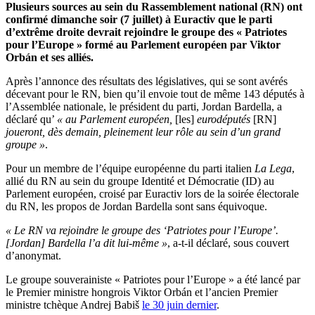
Plusieurs sources au sein du Rassemblement national (RN) ont
confirmé dimanche soir (7 juillet) à Euractiv que le parti
d’extrême droite devrait rejoindre le groupe des « Patriotes
pour l’Europe » formé au Parlement européen par Viktor
Orbán et ses alliés.
Après l’annonce des résultats des législatives, qui se sont avérés
décevant pour le RN, bien qu’il envoie tout de même 143 députés à
l’Assemblée nationale, le président du parti, Jordan Bardella, a
déclaré qu’
« au Parlement européen,
[les]
eurodéputés
[RN]
joueront, dès demain, pleinement leur rôle au sein d’un grand
groupe »
.
Pour un membre de l’équipe européenne du parti italien
La Lega
,
allié du RN au sein du groupe Identité et Démocratie (ID) au
Parlement européen, croisé par Euractiv lors de la soirée électorale
du RN, les propos de Jordan Bardella sont sans équivoque.
« Le RN va rejoindre le groupe des ‘Patriotes pour l’Europe’.
[Jordan] Bardella l’a dit lui-même »
, a-t-il déclaré, sous couvert
d’anonymat.
Le groupe souverainiste « Patriotes pour l’Europe » a été lancé par
le Premier ministre hongrois Viktor Orbán et l’ancien Premier
ministre tchèque Andrej Babiš
le 30 juin dernier
.