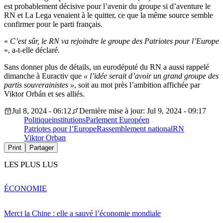
est probablement décisive pour l’avenir du groupe si d’aventure le
RN et La Lega venaient à le quitter, ce que la même source semble
confirmer pour le parti français.
«
C’est sûr, le RN va rejoindre le groupe des Patriotes pour l’Europe
», a-t-elle déclaré.
Sans donner plus de détails, un eurodéputé du RN a aussi rappelé
dimanche à Euractiv que
« l’idée serait d’avoir un grand groupe des
partis souverainistes »
, soit au mot près l’ambition affichée par
Viktor Orbán et ses alliés.
Jul 8, 2024 - 06:12
Dernière mise à jour: Jul 9, 2024 - 09:17
Politique
institutions
Parlement Européen
Patriotes pour l’Europe
Rassemblement national
RN
Viktor Orban
Print
Partager
LES PLUS LUS
ÉCONOMIE
Merci la Chine : elle a sauvé l’économie mondiale