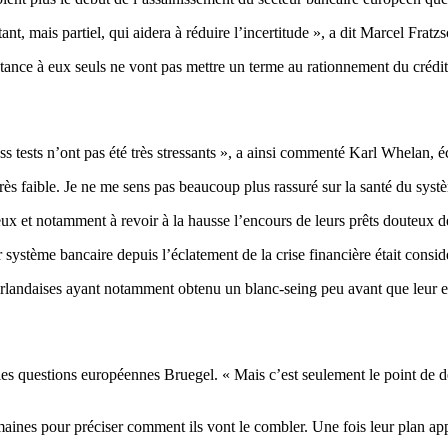
ant, mais partiel, qui aidera à réduire l’incertitude », a dit Marcel Fra
sistance à eux seuls ne vont pas mettre un terme au rationnement du crédi
ess tests n’ont pas été très stressants », a ainsi commenté Karl Whelan,
s, très faible. Je ne me sens pas beaucoup plus rassuré sur la santé du sy
ieux et notamment à revoir à la hausse l’encours de leurs prêts douteux d
r système bancaire depuis l’éclatement de la crise financière était cons
irlandaises ayant notamment obtenu un blanc-seing peu avant que leur ef
r les questions européennes Bruegel. « Mais c’est seulement le point de
maines pour préciser comment ils vont le combler. Une fois leur plan ap