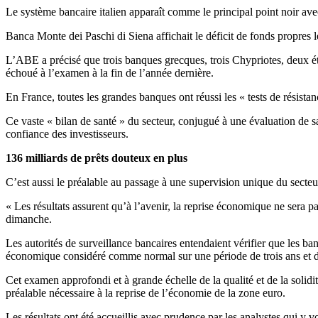
Le système bancaire italien apparaît comme le principal point noir av
Banca Monte dei Paschi di Siena affichait le déficit de fonds propres l
L’ABE a précisé que trois banques grecques, trois Chypriotes, deux ét
échoué à l’examen à la fin de l’année dernière.
En France, toutes les grandes banques ont réussi les « tests de résistan
Ce vaste « bilan de santé » du secteur, conjugué à une évaluation de sa 
confiance des investisseurs.
136 milliards de prêts douteux en plus
C’est aussi le préalable au passage à une supervision unique du secte
« Les résultats assurent qu’à l’avenir, la reprise économique ne sera pa
dimanche.
Les autorités de surveillance bancaires entendaient vérifier que les
économique considéré comme normal sur une période de trois ans et d’
Cet examen approfondi et à grande échelle de la qualité et de la solid
préalable nécessaire à la reprise de l’économie de la zone euro.
Les résultats ont été accueillis avec prudence par les analystes qui y