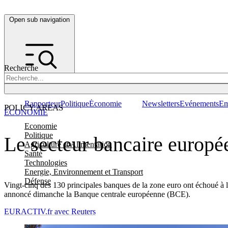
Open sub navigation
Recherche
Rapporteur
Politique
Économie
Newsletters
Evénements
Em
POLICY AREAS
ÉCONOMIE
Economie
Politique
Le secteur bancaire europée
Agriculture et Alimentation
Santé
Technologies
Energie, Environnement et Transport
Défense
Vingt-cinq des 130 principales banques de la zone euro ont échoué à l'e
annoncé dimanche la Banque centrale européenne (BCE).
EURACTIV.fr avec Reuters