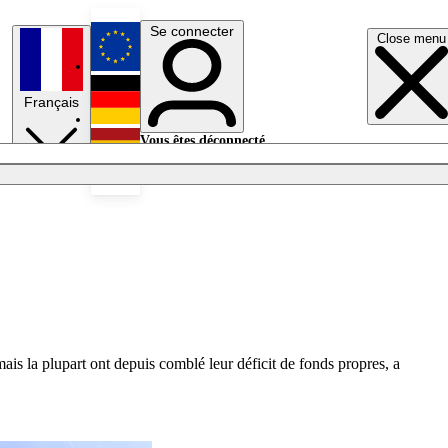
Se connecter
Close menu
English
Français
Deutsch
Vous êtes déconnecté.
Se connecter
Español
Lumières éteintes
ais la plupart ont depuis comblé leur déficit de fonds propres, a