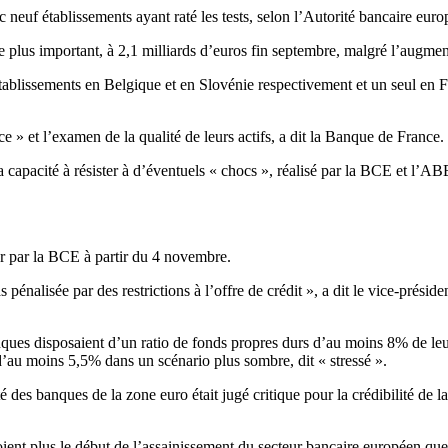
ec neuf établissements ayant raté les tests, selon l’Autorité bancaire e
e plus important, à 2,1 milliards d’euros fin septembre, malgré l’augment
ablissements en Belgique et en Slovénie respectivement et un seul en F
ce » et l’examen de la qualité de leurs actifs, a dit la Banque de France.
capacité à résister à d’éventuels « chocs », réalisé par la BCE et l’ABE e
ur par la BCE à partir du 4 novembre.
s pénalisée par des restrictions à l’offre de crédit », a dit le vice-prés
 banques disposaient d’un ratio de fonds propres durs d’au moins 8% de
au moins 5,5% dans un scénario plus sombre, dit « stressé ».
ité des banques de la zone euro était jugé critique pour la crédibilité d
 voient plus le début de l’assainissement du secteur bancaire européen qu