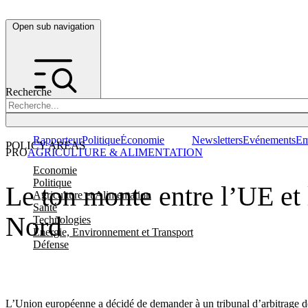
Open sub navigation
Recherche
Rapporteur
Politique
Économie
Newsletters
Evénements
Em
POLICY AREAS
PRO
AGRICULTURE & ALIMENTATION
Economie
Politique
Le ton monte entre l’UE et
Agriculture et Alimentation
Santé
Nord
Technologies
Energie, Environnement et Transport
Défense
L’Union européenne a décidé de demander à un tribunal d’arbitrage de s