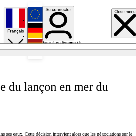
Se connecter
Close menu
English
Français
Deutsch
Vous êtes déconnecté.
Se connecter
Español
Lumières éteintes
he du lançon en mer du
 ses eaux. Cette décision intervient alors que les négociations sur le