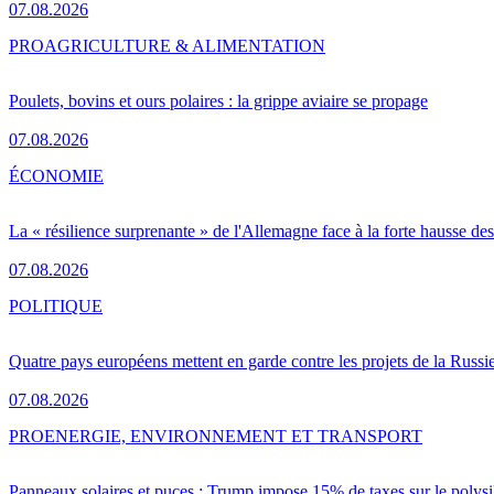
07.08.2026
PRO
AGRICULTURE & ALIMENTATION
Poulets, bovins et ours polaires : la grippe aviaire se propage
07.08.2026
ÉCONOMIE
La « résilience surprenante » de l'Allemagne face à la forte hausse de
07.08.2026
POLITIQUE
Quatre pays européens mettent en garde contre les projets de la Russi
07.08.2026
PRO
ENERGIE, ENVIRONNEMENT ET TRANSPORT
Panneaux solaires et puces : Trump impose 15% de taxes sur le polysi