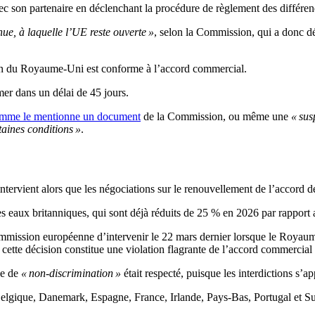
c son partenaire en déclenchant la procédure de règlement des différen
ue, à laquelle l’UE reste ouverte »
, selon la Commission, qui a donc dé
ision du Royaume-Uni est conforme à l’accord commercial.
mer dans un délai de 45 jours.
mme le mentionne un document
de la Commission, ou même une
« sus
taines conditions »
.
ntervient alors que les négociations sur le renouvellement de l’accord 
es eaux britanniques, qui sont déjà réduits de 25 % en 2026 par rapport 
mission européenne d’intervenir le 22 mars dernier lorsque le Royaume
s, cette décision constitue une violation flagrante de l’accord commerci
pe de
« non-discrimination »
était respecté, puisque les interdictions s’ap
(Belgique, Danemark, Espagne, France, Irlande, Pays-Bas, Portugal et 