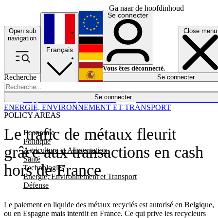
Ga naar de hoofdinhoud
Se connecter
Open sub
Close menu
English
navigation
Français
Deutsch
Vous êtes déconnecté.
Recherche
Se connecter
Español
Lumières éteintes
Se connecter
Rapporteur
Politique
Économie
Newsletters
Evénements
Em
ENERGIE, ENVIRONNEMENT ET TRANSPORT
POLICY AREAS
Le trafic de métaux fleurit
Economie
Politique
grâce aux transactions en cash
Agriculture et Alimentation
Santé
hors de France
Technologies
Energie, Environnement et Transport
Défense
Le paiement en liquide des métaux recyclés est autorisé en Belgique,
ou en Espagne mais interdit en France. Ce qui prive les recycleurs