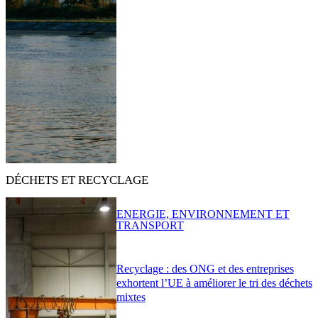
DÉCHETS ET RECYCLAGE
ENERGIE, ENVIRONNEMENT ET
TRANSPORT
Recyclage : des ONG et des entreprises
exhortent l’UE à améliorer le tri des déchets
mixtes