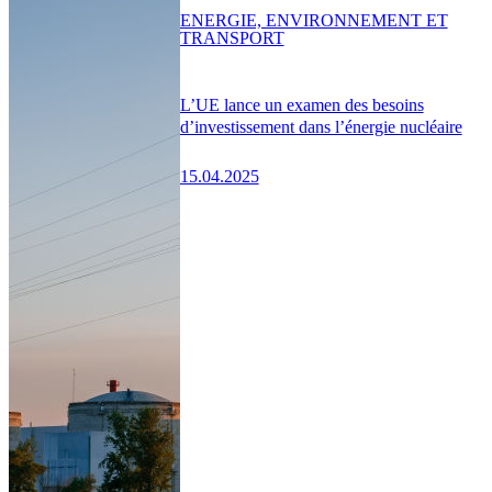
ENERGIE, ENVIRONNEMENT ET
TRANSPORT
L’UE lance un examen des besoins
d’investissement dans l’énergie nucléaire
15.04.2025