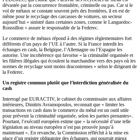
dévastée par la concurrence frontalière, criminelle ou pas. Car si le
vol de métaux se constate souvent près des frontières, il en est de
même pour le recyclage des carcasses de voitures, un secteur
aujourd’hui « sinistré dans certaines zones, comme le Languedoc-
Roussillon » assure le responsable de la Federec.
Le commerce de métaux répond à des régimes règlementaires fort
différents d’un pays de l’UE à l’autre. Si la France interdit les
échanges en cash, la Belgique, l’Allemagne ou l’Espagne les
autorise. Une incohérence qui favorise « la criminalité organisée et
les filières illégales qui écoulent la marchandise vers des pays où les
normes de recyclage sont moins draconiennes » selon le dirigeant de
la Federec.
Un registre commun plutôt que l’interdiction généralisée du
cash
Interrogé par EURACTIV, le cabinet du commissaire aux affaires
intérieures, Dimitris Avramopoulos, reconnait que « limiter les
transactions en cash dans le commerce du métal est un outil utile
pour prévenir la criminalité organisée, selon les parties prenantes».
Pourtant, l’exécutif européen estime que « la nécessité d’une telle
législation au niveau européen n’est pas prouvée jusqu’à
maintenant ». En revanche, la Commission réfléchit à la mise en
place d’un registre obligatoire des échanges, qui pourrait mieux