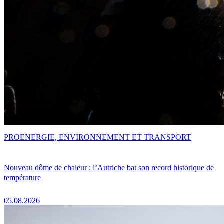
PRO
ENERGIE, ENVIRONNEMENT ET TRANSPORT
Nouveau dôme de chaleur : l’Autriche bat son record historique de
température
05.08.2026