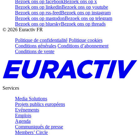
Bezoek ons op facebook
Bezoek ons op x
Bezoek ons op linkedin
Bezoek ons op youtube
Bezoek ons op rss-feed
Bezoek ons op instagram
Bezoek ons op mastodon
Bezoek ons op telegram
Bezoek ons op bluesky
Bezoek ons op threads
©
2026
Euractiv FR
Politique de confidentialité
Politique cookies
Conditions générales
Conditions d’abonnement
Conditions de vente
Services
Media Solutions
Projets publics européens
Evénements
Emplois
Agenda
Communiqués de presse
Members’ Circle