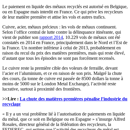
Le paiement en liquide des métaux recyclés est autorisé en Belgique,
ou en Espagne mais interdit en France. Ce qui prive les recycleurs
de leur matière première et attise les vols et autres trafics.
Cuivre, acier, métaux précieux : les vols de métaux continuent.
Selon l’office central de lutte contre la délinquance itinérante, qui
vient de publier son
rapport 2014
, 10.229 vols de métaux ont été
constatés en 2014 en France, principalement dans le Nord et l’Est de
la France. Un nombre inférieur à celui de 2013, probablement en
raison du recul du prix des matières premières, mais qui reste élevé,
d’autant que tous les épisodes ne sont pas forcément recensés.
Le cuivre reste la première cible des voleurs de ferraille, devant
l’acier et l’aluminium, et ce en raison de son prix. Malgré la chute
des cours, (la tonne de cuivre est passée de 8500 dollars la tonne à
moins de 5000 sur le London Metal Exchange), l’activité reste
lucrative, surtout à proximité des frontières.
>>Lire :
La chute des matières premières pénalise l’industrie du
recyclage
« Il y a un vrai problème lié à l’autorisation de paiements en liquide
du métal, que ce soit en Belgique ou en Espagne » s’insurge Alfred
Rosales, directeur général de la fédération des recycleurs, la
FEDEREC, qui estime que l’activité des recycleurs de métal est