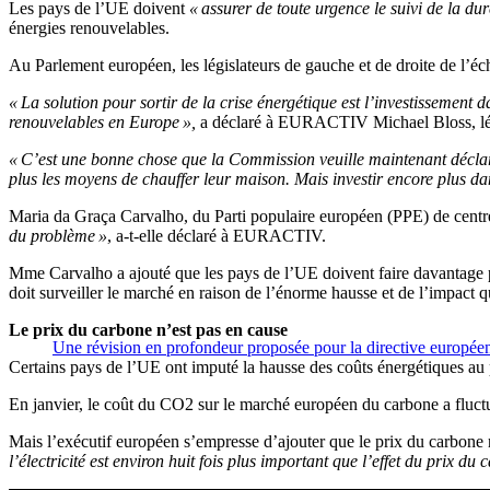
Les pays de l’UE doivent
« assurer de toute urgence le suivi de la du
énergies renouvelables.
Au Parlement européen, les législateurs de gauche et de droite de l’éch
« La solution pour sortir de la crise énergétique est l’investissement 
renouvelables en Europe »,
a déclaré à EURACTIV Michael Bloss, lég
« C’est une bonne chose que la Commission veuille maintenant déclare
plus les moyens de chauffer leur maison. Mais investir encore plus dans
Maria da Graça Carvalho, du Parti populaire européen (PPE) de centre
du problème »
, a-t-elle déclaré à EURACTIV.
Mme Carvalho a ajouté que les pays de l’UE doivent faire davantage po
doit surveiller le marché en raison de l’énorme hausse et de l’impact que
Le prix du carbone n’est pas en cause
Une révision en profondeur proposée pour la directive européen
Certains pays de l’UE ont imputé la hausse des coûts énergétiques au p
En janvier, le coût du CO2 sur le marché européen du carbone a fluctué 
Mais l’exécutif européen s’empresse d’ajouter que le prix du carbone n
l’électricité est environ huit fois plus important que l’effet du prix du 