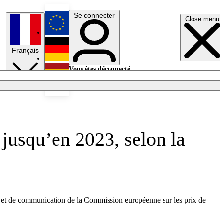
Se connecter
Close menu
English
Français
Deutsch
Vous êtes déconnecté.
Se connecter
Español
Lumières éteintes
s jusqu’en 2023, selon la
rojet de communication de la Commission européenne sur les prix de