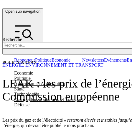
Open sub navigation
Recherche
Rapporteur
Politique
Économie
Newsletters
Evénements
Em
POLICY AREAS
ENERGIE, ENVIRONNEMENT ET TRANSPORT
Economie
Politique
LEAK : les prix de l’énergie
Agriculture et Alimentation
Santé
Commission européenne
Technologies
Energie, Environnement et Transport
Défense
Les prix du gaz et de l’électricité
« resteront élevés et instables jusqu
l’énergie, qui devrait être publié le mois prochain.