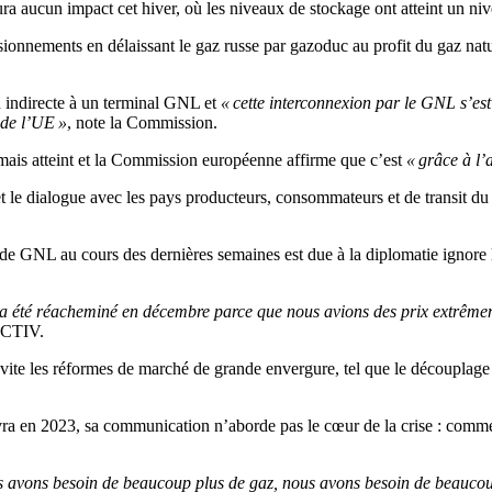
aura aucun impact cet hiver, où les niveaux de stockage ont atteint un ni
ionnements en délaissant le gaz russe par gazoduc au profit du gaz natu
indirecte à un terminal GNL et
« cette interconnexion par le GNL s’est
 de l’UE »
, note la Commission.
mais atteint et la Commission européenne affirme que c’est
« grâce à l’
t le dialogue avec les pays producteurs, consommateurs et de transit du 
de GNL au cours des dernières semaines est due à la diplomatie ignore 
 a été réacheminé en décembre parce que nous avions des prix extrême
RACTIV.
ite les réformes de marché de grande envergure, tel que le découplage d
a en 2023, sa communication n’aborde pas le cœur de la crise : comment
 avons besoin de beaucoup plus de gaz, nous avons besoin de beaucoup