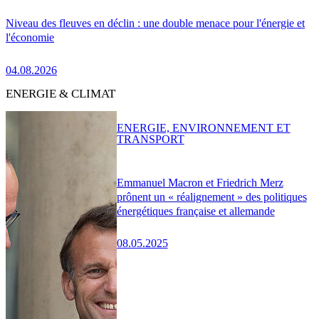
Niveau des fleuves en déclin : une double menace pour l'énergie et
l'économie
04.08.2026
ENERGIE & CLIMAT
ENERGIE, ENVIRONNEMENT ET
TRANSPORT
Emmanuel Macron et Friedrich Merz
prônent un « réalignement » des politiques
énergétiques française et allemande
08.05.2025