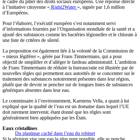
le cadre du pilier des droits sociaux européens. Une réponse directe
à l’initiative citoyenne «
Right2Water
», signée par 1,6 million
d’Européens.
Pour l’élaborer, l’exécutif européen s’est notamment servi
d’informations fournies par l’Organisation mondiale de la santé et a
ajouté des substances comme les bactéries légionelles et le chlorate à
une liste de critères de sûreté.
La proposition est également liée à la volonté de la Commission de
« mieux légiférer », gérée par Frans Timmermans, qui a pour
objectif de simplifier et d’alléger le fardeau administratif. L’ambition
de Frans Timmermans de réduire la bureaucratie est illustrée par de
nouvelles règles qui permettent aux autorités de se concentrer sur le
traitement des substances notoirement présentes dans leur région,
plutôt que de devoir se pencher sur de longues listes de substances
génériques absentes dans leur eau.
Le commissaire à l’environnement, Karmenu Vella, a quant à lui
expliqué que la qualité de l’eau est un domaine dans lequel l’UE
doit rarement intervenir, étant donné que les règles sont
généralement bien appliquées par les États.
Eaux cristallines
Du plastique caché dans l’eau du robinet
Si la révision vise une eau la plus pure possible, elle se penche