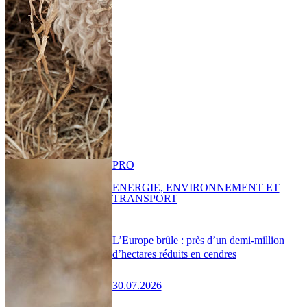
PRO
ENERGIE, ENVIRONNEMENT ET
TRANSPORT
L’Europe brûle : près d’un demi-million
d’hectares réduits en cendres
30.07.2026