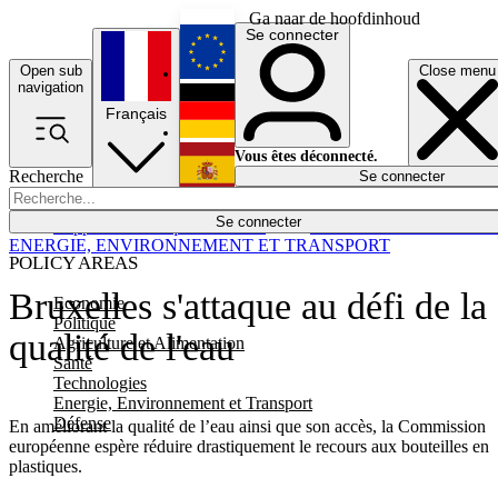
Ga naar de hoofdinhoud
Se connecter
Open sub
Close menu
English
navigation
Français
Deutsch
Vous êtes déconnecté.
Recherche
Se connecter
Español
Lumières éteintes
Se connecter
Rapporteur
Politique
Économie
Newsletters
Evénements
Em
ENERGIE, ENVIRONNEMENT ET TRANSPORT
POLICY AREAS
Bruxelles s'attaque au défi de la
Economie
Politique
qualité de l'eau
Agriculture et Alimentation
Santé
Technologies
Energie, Environnement et Transport
Défense
En améliorant la qualité de l’eau ainsi que son accès, la Commission
européenne espère réduire drastiquement le recours aux bouteilles en
plastiques.