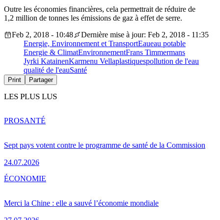
Outre les économies financières, cela permettrait de réduire de
1,2 million de tonnes les émissions de gaz à effet de serre.
Feb 2, 2018 - 10:48
Dernière mise à jour: Feb 2, 2018 - 11:35
Energie, Environnement et Transport
Eau
eau potable
Energie & Climat
Environnement
Frans Timmermans
Jyrki Katainen
Karmenu Vella
plastiques
pollution de l'eau
qualité de l'eau
Santé
Print
Partager
LES PLUS LUS
PRO
SANTÉ
Sept pays votent contre le programme de santé de la Commission
24.07.2026
ÉCONOMIE
Merci la Chine : elle a sauvé l’économie mondiale