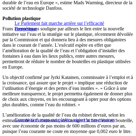
durable de l’eau en Europe », estime Mads Warming, directeur de la
société de technologie Danfoss.
Pollution plastique
Le Parlement fait marche arrière sur l’efficacité
Frans Timmermans souligne par ailleurs le lien entre la nouvelle
énergétique
initiative sur l’eau et la stratégie sur le plastique, récemment dévoilée
par la Commission et qui donnera lieu à des mesures obligatoires
dans le courant de l’année. L’exécutif espère en effet que
l’amélioration de la qualité de l’eau et l’obligation d’installer des
fontaines à eau dans les lieux publics, entre autres mesures,
permettront de réduire le nombre de bouteilles en plastique utilisées
en Europe.
Un objectif confirmé par Jyrki Katainen, commissaire à l’emploi et à
la croissance, qui assure que le projet « implique une réduction de
l’utilisation d’énergie et des pertes d’eau inutiles ». « Grâce à une
meilleure transparence, le projet permettra également de donner plus
de choix aux citoyens, en les encourageant à opter pour des options
plus durables, comme l’eau du robinet. »
L’amélioration de la qualité de l’eau du robinet devrait, selon les
Commission maps out plastics vision in new strategy
estimations de la Commission, décourager l’achat d’eau en bouteille,
avec une économie de pas moins de 600 millions d’euros par an,
puisque l’eau courante ne coute en moyenne que 0,002 euro le litre.