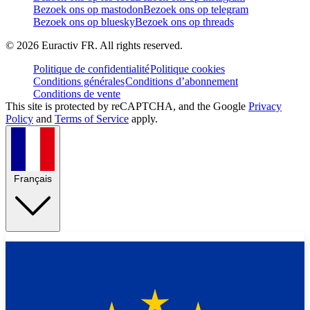
Bezoek ons op mastodon
Bezoek ons op telegram
Bezoek ons op bluesky
Bezoek ons op threads
©
2026
Euractiv FR. All rights reserved.
Politique de confidentialité
Politique cookies
Conditions générales
Conditions d’abonnement
Conditions de vente
This site is protected by reCAPTCHA, and the Google
Privacy
Policy
and
Terms of Service
apply.
Français