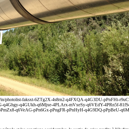
39633/in/photolist-faksxt-6ZTg2X-4s8rn2-q4FXQA-q4G3DU-pPnFH
G-q4Ghgy-q4GUkh-q6Mjxe-4PLArx-mVxeSy-q6VEdY-4PRn5f-81f
pPmZx8-q6VeAG-pPn6Gx-pPngFR-pPnHyH-q4G9DQ-pPpBeU-q6Mw52-