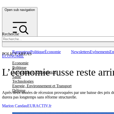
Open sub navigation
Recherche
Rapporteur
Politique
Économie
Newsletters
Evénements
Em
POLICY AREAS
ÉCONOMIE
Economie
Politique
L’économie russe reste arri
Agriculture et Alimentation
Santé
Technologies
Energie, Environnement et Transport
Défense
Après deux années de récession provoquées par une baisse des prix du p
durera pas longtemps sans réforme structurelle.
Marion Candau
EURACTIV.fr