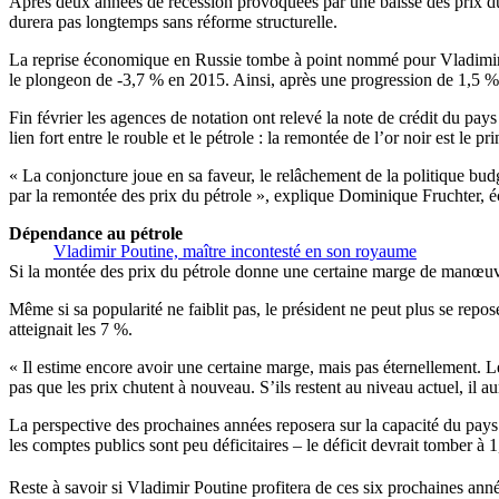
Après deux années de récession provoquées par une baisse des prix du p
durera pas longtemps sans réforme structurelle.
La reprise économique en Russie tombe à point nommé pour Vladimir Po
le plongeon de -3,7 % en 2015. Ainsi, après une progression de 1,5 % 
Fin février les agences de notation ont relevé la note de crédit du pays 
lien fort entre le rouble et le pétrole : la remontée de l’or noir est le pr
« La conjoncture joue en sa faveur, le relâchement de la politique budg
par la remontée des prix du pétrole », explique Dominique Fruchter, 
Dépendance au pétrole
Vladimir Poutine, maître incontesté en son royaume
Si la montée des prix du pétrole donne une certaine marge de manœuvr
Même si sa popularité ne faiblit pas, le président ne peut plus se re
atteignait les 7 %.
« Il estime encore avoir une certaine marge, mais pas éternellement. Les
pas que les prix chutent à nouveau. S’ils restent au niveau actuel, il
La perspective des prochaines années reposera sur la capacité du pays 
les comptes publics sont peu déficitaires – le déficit devrait tomber à
Reste à savoir si Vladimir Poutine profitera de ces six prochaines a