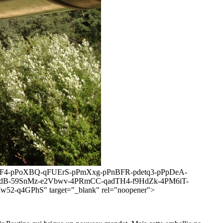
i-r9uCF4-pPoXBQ-qFUErS-pPmXxg-pPnBFR-pdetq3-pPpDeA-
SdB-59SnMz-e2Vbwv-4PRmCC-qadTH4-f9HdZk-4PM6iT-
q4GPhS" target="_blank" rel="noopener">