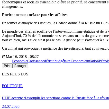
économiques et sociales étaient loin d’être sa priorité, se concentrant 
changements.
Environnement néfaste pour les affaires
En termes d’analyse des risques, la Coface donne à la Russie un B, c’e
Le monde des affaires souffre de l’interventionnisme étatique et de la
Aujourd’hui, 70 % de l’économie russe est aux mains du gouvernemen
tout va bien, mais si ce n’est pas le cas, la justice peut s’attaquer à eux
Un climat qui provoque la méfiance des investisseurs, tant au niveau d
Mar 16, 2018 - 08:27
Économie
Croissance
déficit budgétaire
Économie
inflation
Pétrol
Print
Partager
LES PLUS LUS
POLITIQUE
L'UE accepte d'assouplir les sanctions contre la Russie face à la résis
23.07.2026