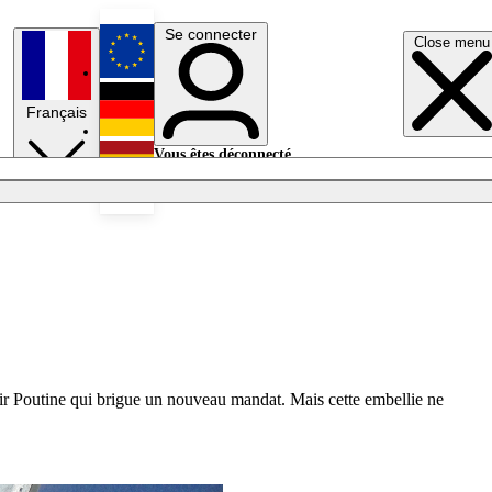
Se connecter
Close menu
English
Français
Deutsch
Vous êtes déconnecté.
Se connecter
Español
Lumières éteintes
imir Poutine qui brigue un nouveau mandat. Mais cette embellie ne