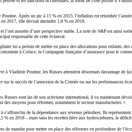
étrole et les sanctions occidentales, la sortie de crise profite à Vlad
utine. Après un pic à 15 % en 2015, l’inflation est retombée l’année 
en 2017, elle devrait atteindre 1,8 % en 2018.
et l’ont assortie d’une perspective stable. La note de S&P est ainsi sortie
incipal responsable de cette éclaircie.
étaire lui a permis de mettre en place des allocations pour enfants, des 
économiste à Coface, la Compagnie française d’assurance pour le comme
e à Vladimir Poutine, les Russes attendent désormais davantage de lui
poser sur le succès de l’annexion de la Crimée ou sur les performances 
 Russes sont las de son activisme international, il va maintenant devoir 
 aura des moyens pour réformer, notamment le secteur manufacturier. »
à s’affranchir de la dépendance aux revenus pétroliers. Ils représentent
 1,5 % en 2018 – mais sans les recettes liées aux hydrocarbures, le défici
nnées de mandat pour mettre en place des réformes en profondeur de l’é