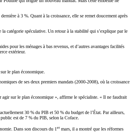
imir Poutine qui brigue un nouveau mandat. Mais cette embellie ne
dernière à 3 %. Quant à la croissance, elle se remet doucement après
 la catégorie spéculative. Un retour à la stabilité qui s’explique par le
aides pour les ménages à bas revenus, et d’autres avantages facilités
rce extérieur.
 sur le plan économique.
économiques de ses deux premiers mandats (2000-2008), où la croissance
agir sur le plan économique », affirme le spécialiste. « Il ne faudrait
 actuellement 30 % du PIB et 50 % du budget de l’État. Par ailleurs,
t public est de 7 % du PIB, selon la Coface.
er
conomie. Dans son discours du 1
mars, il a montré que les réformes