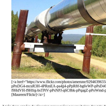
[<a href="https://www.flickr.com/photos/amerune/92946
pPnDG4-mcuR3H-4PRmEA-pa4jj4-pPpR8f-bg6vWP-pPsD4
f9HdVH-f9Hfrg-bsTPiV-pPsNPJ-q6C8bk-pPqagZ-pPoWmd-
[Maureen/Flickr]</a>]