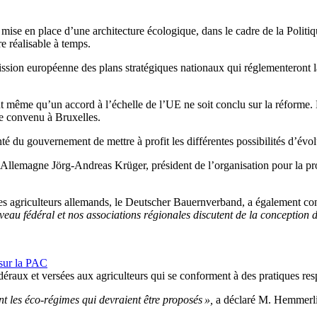
la mise en place d’une architecture écologique, dans le cadre de la Pol
re réalisable à temps.
ssion européenne des plans stratégiques nationaux qui réglementeront la 
ant même qu’un accord à l’échelle de l’UE ne soit conclu sur la réforme.
ue convenu à Bruxelles.
é du gouvernement de mettre à profit les différentes possibilités d’évol
emagne Jörg-Andreas Krüger, président de l’organisation pour la prote
es agriculteurs allemands, le Deutscher Bauernverband, a également con
au fédéral et nos associations régionales discutent de la conception 
 sur la PAC
édéraux et versées aux agriculteurs qui se conforment à des pratiques re
t les éco-régimes qui devraient être proposés »,
a déclaré M. Hemmerlin