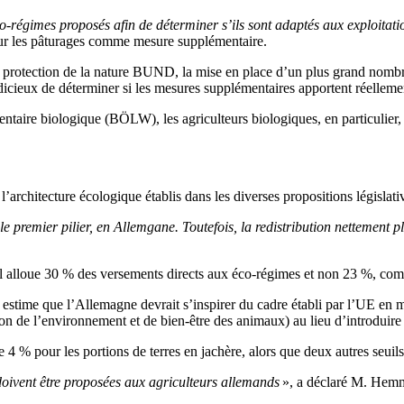
 éco-régimes proposés afin de déterminer s’ils sont adaptés aux exploitat
our les pâturages comme mesure supplémentaire.
a protection de la nature BUND, la mise en place d’un plus grand nomb
 judicieux de déterminer si les mesures supplémentaires apportent réell
ntaire biologique (BÖLW), les agriculteurs biologiques, en particulier, s
 l’architecture écologique établis dans les diverses propositions législativ
e premier pilier, en Allemgane. Toutefois, la redistribution nettement p
 alloue 30 % des versements directs aux éco-régimes et non 23 %, com
estime que l’Allemagne devrait s’inspirer du cadre établi par l’UE en m
ion de l’environnement et de bien-être des animaux) au lieu d’introduire 
 4 % pour les portions de terres en jachère, alors que deux autres seuils
 doivent être proposées aux agriculteurs allemands
», a déclaré M. Hemm