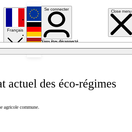
Se connecter
Close menu
English
Français
Deutsch
Vous êtes déconnecté.
Se connecter
Español
Lumières éteintes
tat actuel des éco-régimes
ique agricole commune.