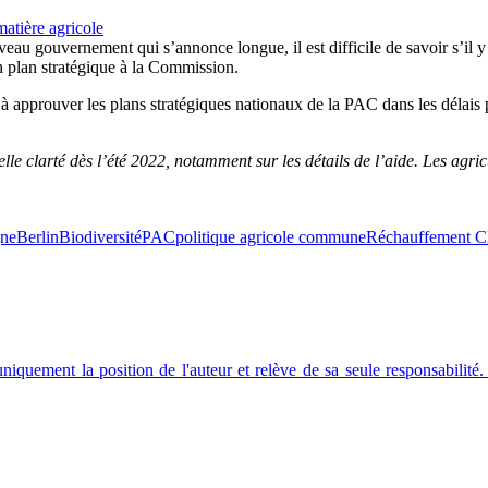
matière agricole
eau gouvernement qui s’annonce longue, il est difficile de savoir s’il
 plan stratégique à la Commission.
prouver les plans stratégiques nationaux de la PAC dans les délais pré
le clarté dès l’été 2022, notamment sur les détails de l’aide. Les agricu
ne
Berlin
Biodiversité
PAC
politique agricole commune
Réchauffement C
 uniquement la position de l'auteur et relève de sa seule responsabil