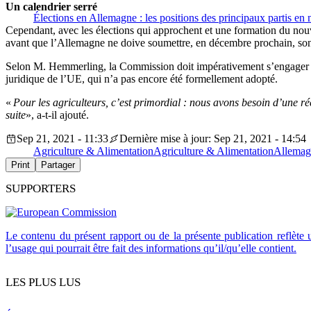
Un calendrier serré
Élections en Allemagne : les positions des principaux partis en 
Cependant, avec les élections qui approchent et une formation du nouv
avant que l’Allemagne ne doive soumettre, en décembre prochain, son
Selon M. Hemmerling, la Commission doit impérativement s’engager à ap
juridique de l’UE, qui n’a pas encore été formellement adopté.
«
Pour les agriculteurs, c’est primordial : nous avons besoin d’une réel
suite
», a-t-il ajouté.
Sep 21, 2021 - 11:33
Dernière mise à jour: Sep 21, 2021 - 14:54
Agriculture & Alimentation
Agriculture & Alimentation
Allemag
Print
Partager
SUPPORTERS
Le contenu du présent rapport ou de la présente publication reflète
l’usage qui pourrait être fait des informations qu’il/qu’elle contient.
LES PLUS LUS