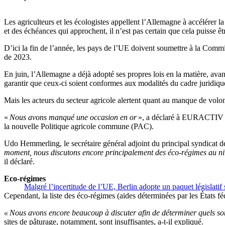
Les agriculteurs et les écologistes appellent l’Allemagne à accélérer 
et des échéances qui approchent, il n’est pas certain que cela puisse êt
D’ici la fin de l’année, les pays de l’UE doivent soumettre à la Commi
de 2023.
En juin, l’Allemagne a déjà adopté ses propres lois en la matière, av
garantir que ceux-ci soient conformes aux modalités du cadre juridiq
Mais les acteurs du secteur agricole alertent quant au manque de volont
«
Nous avons manqué une occasion en or
», a déclaré à EURACTIV All
la nouvelle Politique agricole commune (PAC).
Udo Hemmerling, le secrétaire général adjoint du principal syndicat d
moment, nous discutons encore principalement des éco-régimes au nive
il déclaré.
Eco-régimes
Malgré l’incertitude de l’UE, Berlin adopte un paquet législatif
Cependant, la liste des éco-régimes (aides déterminées par les États f
« Nous avons encore beaucoup à discuter afin de déterminer quels son
sites de pâturage, notamment, sont insuffisantes, a-t-il expliqué.