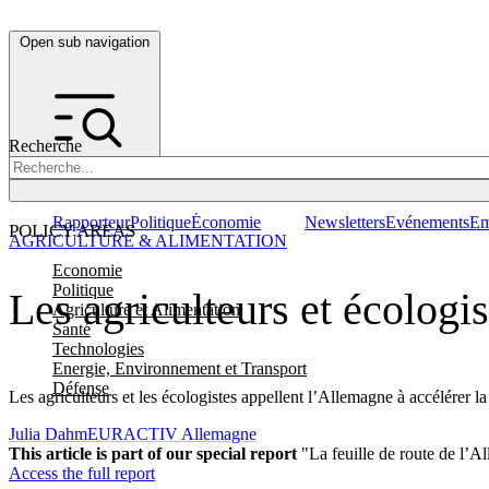
Open sub navigation
Recherche
Rapporteur
Politique
Économie
Newsletters
Evénements
Em
POLICY AREAS
AGRICULTURE & ALIMENTATION
Economie
Politique
Les agriculteurs et écologis
Agriculture et Alimentation
Santé
Technologies
Energie, Environnement et Transport
Défense
Les agriculteurs et les écologistes appellent l’Allemagne à accélérer 
Julia Dahm
EURACTIV Allemagne
This article is part of our special report
"La feuille de route de l’A
Access the full report