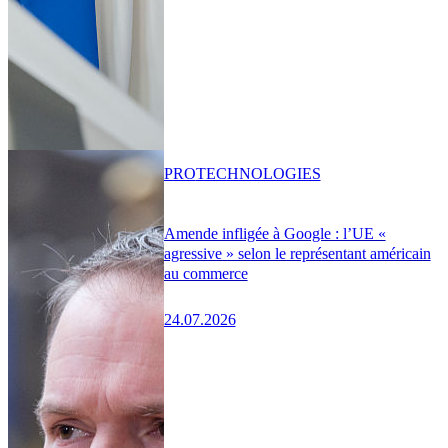
PRO
TECHNOLOGIES
Amende infligée à Google : l’UE «
agressive » selon le représentant américain
au commerce
24.07.2026