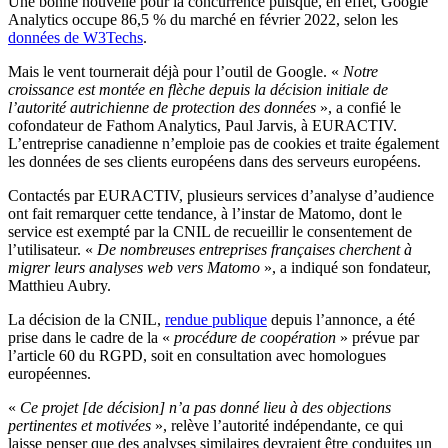
Une bonne nouvelle pour la concurrence puisque, en effet, Google
Analytics occupe 86,5 % du marché en février 2022, selon les
données de W3Techs
.
Mais le vent tournerait déjà pour l’outil de Google. «
Notre
croissance est montée en flèche depuis la décision initiale de
l’autorité autrichienne de protection des données
», a confié le
cofondateur de Fathom Analytics, Paul Jarvis, à EURACTIV.
L’entreprise canadienne n’emploie pas de cookies et traite également
les données de ses clients européens dans des serveurs européens.
Contactés par EURACTIV, plusieurs services d’analyse d’audience
ont fait remarquer cette tendance, à l’instar de Matomo, dont le
service est exempté par la CNIL de recueillir le consentement de
l’utilisateur. «
De nombreuses entreprises françaises cherchent à
migrer leurs analyses web vers Matomo
», a indiqué son fondateur,
Matthieu Aubry.
La décision de la CNIL,
rendue publique
depuis l’annonce, a été
prise dans le cadre de la «
procédure de coopération
» prévue par
l’article 60 du RGPD, soit en consultation avec homologues
européennes.
«
Ce projet [de décision] n’a pas donné lieu à des objections
pertinentes et motivées
», relève l’autorité indépendante, ce qui
laisse penser que des analyses similaires devraient être conduites un