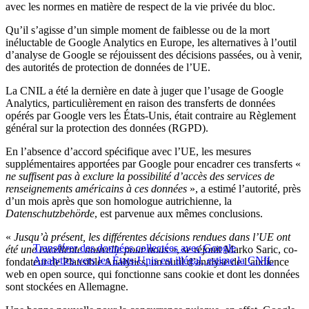
avec les normes en matière de respect de la vie privée du bloc.
Qu’il s’agisse d’un simple moment de faiblesse ou de la mort
inéluctable de Google Analytics en Europe, les alternatives à l’outil
d’analyse de Google se réjouissent des décisions passées, ou à venir,
des autorités de protection de données de l’UE.
La CNIL a été la dernière en date à juger que l’usage de Google
Analytics, particulièrement en raison des transferts de données
opérés par Google vers les États-Unis, était contraire au Règlement
général sur la protection des données (RGPD).
En l’absence d’accord spécifique avec l’UE, les mesures
supplémentaires apportées par Google pour encadrer ces transferts «
ne suffisent pas à exclure la possibilité d’accès des services de
renseignements américains à ces données
», a estimé l’autorité, près
d’un mois après que son homologue autrichienne, la
Datenschutzbehörde
, est parvenue aux mêmes conclusions.
«
Jusqu’à présent, les différentes décisions rendues dans l’UE ont
Transférer des données collectées avec Google
été une excellente nouvelle pour nous
», se réjouit Marko Saric, co-
Analytics vers les États-Unis est illégal, estime la CNIL
fondateur de Plausible Analytics, un outil d’analyse de l’audience
web en open source, qui fonctionne sans cookie et dont les données
sont stockées en Allemagne.