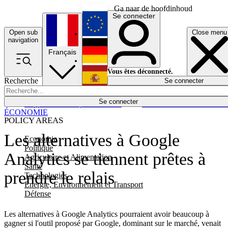
Ga naar de hoofdinhoud
Se connecter
Open sub
Close menu
English
navigation
Français
Deutsch
Vous êtes déconnecté.
Recherche
Se connecter
Español
Lumières éteintes
Se connecter
Rapporteur
Politique
Économie
Newsletters
Evénements
Em
ÉCONOMIE
POLICY AREAS
Les alternatives à Google
Economie
Politique
Analytics se tiennent prêtes à
Agriculture et Alimentation
Santé
prendre le relais
Technologies
Energie, Environnement et Transport
Défense
Les alternatives à Google Analytics pourraient avoir beaucoup à
gagner si l'outil proposé par Google, dominant sur le marché, venait