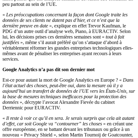
peu partout au sein de l’UE.
«
Les préoccupations concernant la façon dont Google traite les
données de ses clients ne datent pas d’hier, et ce n’est que la
dernière preuve en date
», explique en effet Trevor Kaufman, le
PDG d’un autre outil d’analyse web, Piano, à EURACTIV. Selon
lui, les décisions prises ces dernières semaines sont «
tout à fait
justifiées
», même s’il aurait préféré qu’on s’attaque d’abord à
véritablement réformer les grandes entreprises technologiques elles-
mêmes avant de pénaliser les entreprises ayant recours à leurs
services.
Google Analytics n’a pas dit son dernier mot
Est-ce pour autant la mort de Google Analytics en Europe ? «
Dans
l’état actuel des choses, peut-être oui, dans la mesure où il y a
aujourd’hui un transfert de données de l’UE vers les États-Unis, sur
la base de mesures techniques inefficaces pour la protection des
données
», décrypte l’avocat Alexandre Fievée du cabinet
Derriennic pour EURACTIV.
«
Il reste à voir ce qu’il en sera. Je serais surpris que cela ait autant
d’effet, car soit Google va “contourner” les choses
» en créant une
offre européenne, en se battant devant les tribunaux ou grâce à un
nouveau « Privacy Shield », selon Martin Tournoij de Goatcounter,