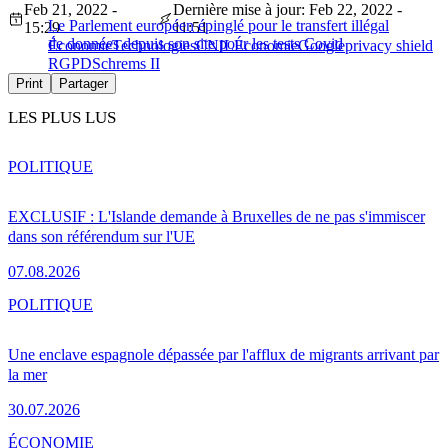
Feb 21, 2022 -
Dernière mise à jour: Feb 22, 2022 -
Le Parlement européen épinglé pour le transfert illégal
15:29
11:51
de données depuis son site pour les tests Covid
Économie
Technologies
CNIL
Économie
Google
privacy shield
RGPD
Schrems II
Print
Partager
LES PLUS LUS
POLITIQUE
EXCLUSIF : L'Islande demande à Bruxelles de ne pas s'immiscer
dans son référendum sur l'UE
07.08.2026
POLITIQUE
Une enclave espagnole dépassée par l'afflux de migrants arrivant par
la mer
30.07.2026
ÉCONOMIE