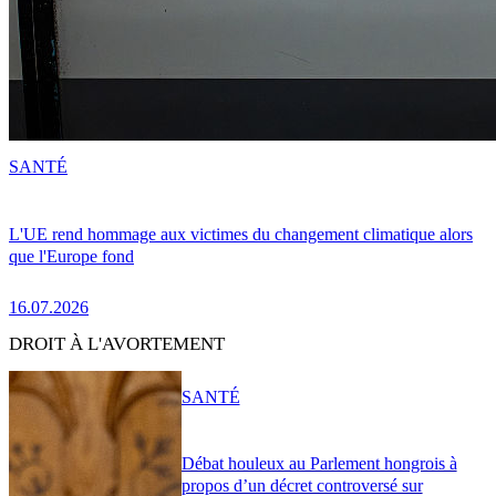
SANTÉ
L'UE rend hommage aux victimes du changement climatique alors
que l'Europe fond
16.07.2026
DROIT À L'AVORTEMENT
SANTÉ
Débat houleux au Parlement hongrois à
propos d’un décret controversé sur