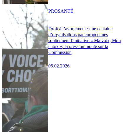
PRO
SANTÉ
Droit à l’avortement : une centaine
d’organisations paneuropéennes
soutiennent l’initiative « Ma voix, Mon
choix », la pression monte sur la
Commission
05.02.2026