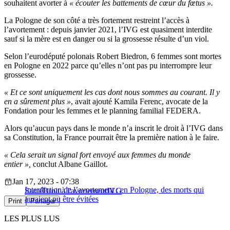
souhaitent avorter à
« écouter les battements de cœur du fœtus ».
La Pologne de son côté a très fortement restreint l’accès à
l’avortement : depuis janvier 2021, l’IVG est quasiment interdite
sauf si la mère est en danger ou si la grossesse résulte d’un viol.
Selon l’eurodéputé polonais Robert Biedron, 6 femmes sont mortes
en Pologne en 2022 parce qu’elles n’ont pas pu interrompre leur
grossesse.
« Et ce sont uniquement les cas dont nous sommes au courant. Il y
en a sûrement plus »
, avait ajouté Kamila Ferenc, avocate de la
Fondation pour les femmes et le planning familial FEDERA.
Alors qu’aucun pays dans le monde n’a inscrit le droit à l’IVG dans
sa Constitution, la France pourrait
être la première nation à le faire.
« Cela serait un signal fort envoyé aux femmes du monde
entier »,
conclut Albane Gaillot.
Jan 17, 2023 - 07:38
Interdiction de l’avortement : en Pologne, des morts qui
Santé
Droit à l'avortement
IVG
auraient pu être évitées
Print
Partager
LES PLUS LUS