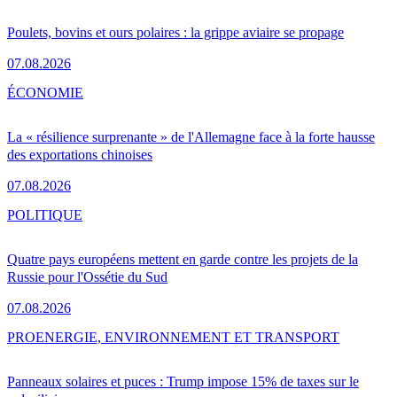
Poulets, bovins et ours polaires : la grippe aviaire se propage
07.08.2026
ÉCONOMIE
La « résilience surprenante » de l'Allemagne face à la forte hausse
des exportations chinoises
07.08.2026
POLITIQUE
Quatre pays européens mettent en garde contre les projets de la
Russie pour l'Ossétie du Sud
07.08.2026
PRO
ENERGIE, ENVIRONNEMENT ET TRANSPORT
Panneaux solaires et puces : Trump impose 15% de taxes sur le