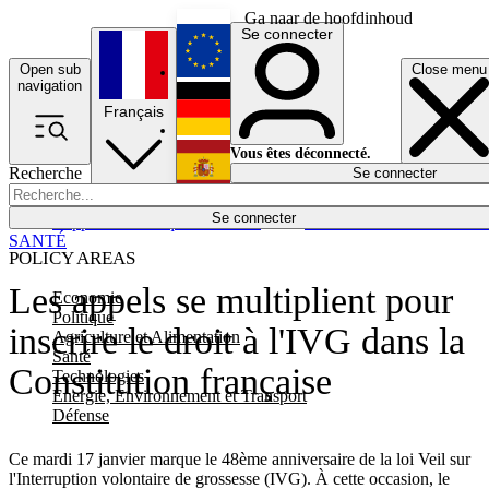
Ga naar de hoofdinhoud
Se connecter
Open sub
Close menu
English
navigation
Français
Deutsch
Vous êtes déconnecté.
Recherche
Se connecter
Español
Lumières éteintes
Se connecter
Rapporteur
Politique
Économie
Newsletters
Evénements
Em
SANTÉ
POLICY AREAS
Les appels se multiplient pour
Economie
Politique
inscrire le droit à l'IVG dans la
Agriculture et Alimentation
Santé
Constitution française
Technologies
Energie, Environnement et Transport
Défense
Ce mardi 17 janvier marque le 48ème anniversaire de la
loi Veil sur
l'Interruption volontaire de grossesse (IVG). À cette occasion, le