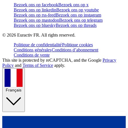
Bezoek ons op facebook
Bezoek ons op x
Bezoek ons op linkedin
Bezoek ons op youtube
Bezoek ons op rss-feed
Bezoek ons op instagram
Bezoek ons op mastodon
Bezoek ons op telegram
Bezoek ons op bluesky
Bezoek ons op threads
©
2026
Euractiv FR. All rights reserved.
Politique de confidentialité
Politique cookies
Conditions générales
Conditions d’abonnement
Conditions de vente
This site is protected by reCAPTCHA, and the Google
Privacy
Policy
and
Terms of Service
apply.
Français