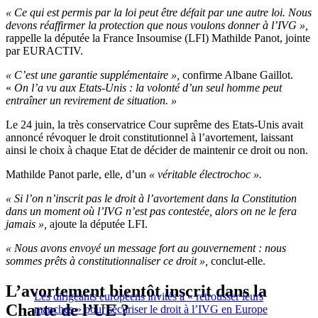
« Ce qui est permis par la loi peut être défait par une autre loi. Nous
devons réaffirmer la protection que nous voulons donner à l’IVG »,
rappelle
la députée la France Insoumise (LFI) Mathilde Panot, jointe
par EURACTIV.
« C’est une garantie supplémentaire »,
confirme Albane Gaillot.
«
On l’a vu aux Etats-Unis : la volonté d’un seul homme peut
entraîner un revirement de situation. »
Le 24 juin, la très conservatrice Cour suprême des Etats-Unis avait
annoncé révoquer le droit constitutionnel à l’avortement, laissant
ainsi le choix à chaque Etat de décider de maintenir ce droit ou non.
Mathilde Panot parle, elle, d’
un
« véritable électrochoc ».
« Si l’on n’inscrit pas le droit à l’avortement dans la Constitution
dans un moment où l’IVG n’est pas contestée, alors on ne le fera
jamais »,
ajoute la députée LFI.
« Nous avons envoyé un message fort au gouvernement : nous
sommes prêts à constitutionnaliser ce droit »,
conclut-elle.
L’avortement bientôt inscrit dans la
Les dirigeants européens invités à « retrousser leurs
Charte de l’UE ?
manches » pour sécuriser le droit à l’IVG en Europe