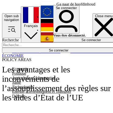
Ga naar de hoofdinhoud
Se connecter
Open sub
Close menu
English
navigation
Français
Deutsch
Vous êtes déconnecté.
Recherche
Se connecter
Español
Lumières éteintes
Se connecter
Rapporteur
Politique
Économie
Newsletters
Evénements
Em
ÉCONOMIE
POLICY AREAS
Les avantages et les
Economie
Politique
inconvénients de
Agriculture et Alimentation
Santé
l’assouplissement des règles sur
Technologies
Energie, Environnement et Transport
les aides d’État de l’UE
Défense