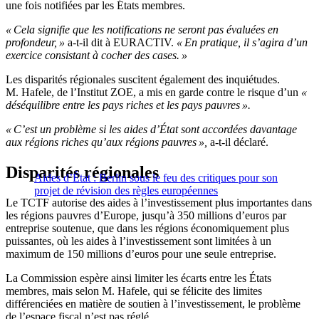
une fois notifiées par les États membres.
« Cela signifie que les notifications ne seront pas évaluées en
profondeur, »
a-t-il dit à EURACTIV.
« En pratique, il s’agira d’un
exercice consistant à cocher des cases. »
Les disparités régionales suscitent également des inquiétudes.
M. Hafele, de l’Institut ZOE, a mis en garde contre le risque d’un
«
déséquilibre entre les pays riches et les pays pauvres ».
« C’est un problème si les aides d’État sont accordées davantage
aux régions riches qu’aux régions pauvres »,
a-t-il déclaré.
Disparités régionales
Aides d’État : Berlin sous le feu des critiques pour son
projet de révision des règles européennes
Le TCTF autorise des aides à l’investissement plus importantes dans
les régions pauvres d’Europe, jusqu’à 350 millions d’euros par
entreprise soutenue, que dans les régions économiquement plus
puissantes, où les aides à l’investissement sont limitées à un
maximum de 150 millions d’euros pour une seule entreprise.
La Commission espère ainsi limiter les écarts entre les États
membres, mais selon M. Hafele, qui se félicite des limites
différenciées en matière de soutien à l’investissement, le problème
de l’espace fiscal n’est pas réglé.