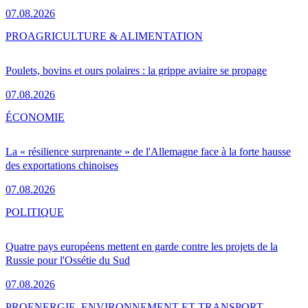
07.08.2026
PRO
AGRICULTURE & ALIMENTATION
Poulets, bovins et ours polaires : la grippe aviaire se propage
07.08.2026
ÉCONOMIE
La « résilience surprenante » de l'Allemagne face à la forte hausse
des exportations chinoises
07.08.2026
POLITIQUE
Quatre pays européens mettent en garde contre les projets de la
Russie pour l'Ossétie du Sud
07.08.2026
PRO
ENERGIE, ENVIRONNEMENT ET TRANSPORT