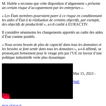
M. Hafele a reconnu que cette disposition d’alignement
« présente
un certain risque d’accaparement par les entreprises »
.
« Les États membres pourraient parer à ce risque en conditionnant
les aides d’État à la réalisation de certains objectifs, par exemple,
des objectifs de productivité »
, a-t-il confié à EURACTIV.
Il considère néanmoins les changements apportés au cadre des aides
d’État comme positifs.
« Nous avons besoin de plus de capacité dans tous les domaines et
les besoins se font sentir dans tous les domaines »
, a-t-il affirmé, se
prononçant fermement pour le virage pris par l’UE en faveur d’une
politique industrielle verte plus dynamique.
[Édité par Anne-Sophie Gayet]
Mar 14, 2023 -
Dernière mise à jour: Mar 15, 2023 -
08:45
09:55
Économie
aides d'État
cohésion
Économie
PME
Print
Partager
LES PLUS LUS