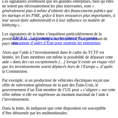
Les signataires avertissent que les grandes entreprises, bien qu’elles
ne soient pas nécessairement les plus innovantes, sont
«
généralement plus à même d’obtenir des financements publics que
les startups et les PME, grâce à leurs ressources plus importantes, à
leur savoir-faire administratif et à leur influence en matière de
lobbying »
.
Les signataires de la lettre s’inquiètent particulièrement de la
EXCLU : La Commission européenne va accorder
possibilité d’un
« alignement »
sur les aides d’État provenant de
davantage d’aides d’État pour soutenir les entreprises
pays tiers.
Alors que l’aide à l’investissement dans le cadre du TCTF est
limitée, les États membres ont même la possibilité de dépasser cette
aide
« dans des cas exceptionnels […] lorsqu’il existe un risque réel
que les investissements soient déplacés hors de l’Europe »
, d’après
la Commission.
Par exemple, si un producteur de véhicules électriques reçoit une
offre de subvention généreuse de la part des États-Unis, le
gouvernement d’un État membre de l’UE peut
« s’aligner »
sur cette
offre même si elle est supérieure au montant maximal de l’aide à
l’investissement.
Dans la lettre, ils indiquent que cette disposition est susceptible
d’être détournée par les multinationales.