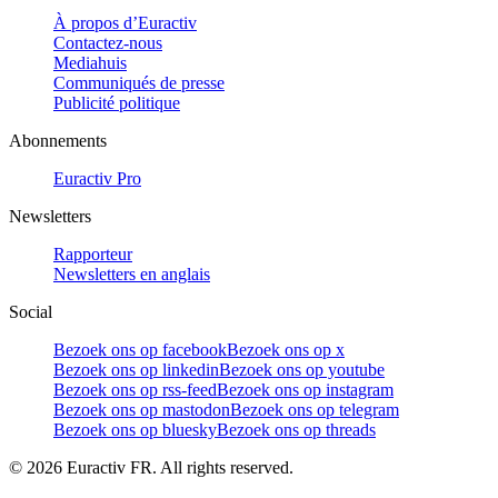
À propos d’Euractiv
Contactez-nous
Mediahuis
Communiqués de presse
Publicité politique
Abonnements
Euractiv Pro
Newsletters
Rapporteur
Newsletters en anglais
Social
Bezoek ons op facebook
Bezoek ons op x
Bezoek ons op linkedin
Bezoek ons op youtube
Bezoek ons op rss-feed
Bezoek ons op instagram
Bezoek ons op mastodon
Bezoek ons op telegram
Bezoek ons op bluesky
Bezoek ons op threads
©
2026
Euractiv FR. All rights reserved.