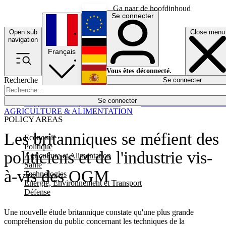
Ga naar de hoofdinhoud
Se connecter
Open sub
Close menu
English
navigation
Français
Deutsch
Vous êtes déconnecté.
Recherche
Se connecter
Español
Lumières éteintes
Se connecter
Rapporteur
Politique
Économie
Newsletters
Evénements
Em
AGRICULTURE & ALIMENTATION
POLICY AREAS
Les britanniques se méfient des
Economie
Politique
politiciens et de l'industrie vis-
Agriculture et Alimentation
Santé
à-vis des OGM
Technologies
Energie, Environnement et Transport
Défense
Une nouvelle étude britannique constate qu'une plus grande
compréhension du public concernant les techniques de la