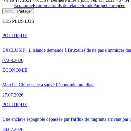
Feb 17, 2021 - 07:33
Dernière mise à jour: Feb 17, 2021 - 07:34
Économie
Économie
fonds de relance
fraude
Parquet européen
Print
Partager
LES PLUS LUS
POLITIQUE
EXCLUSIF : L'Islande demande à Bruxelles de ne pas s'immiscer dan
07.08.2026
ÉCONOMIE
Merci la Chine : elle a sauvé l’économie mondiale
27.07.2026
POLITIQUE
Une enclave espagnole dépassée par l'afflux de migrants arrivant par 
30.07.2026