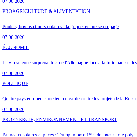
07.08.2026
PRO
AGRICULTURE & ALIMENTATION
Poulets, bovins et ours polaires : la grippe aviaire se propage
07.08.2026
ÉCONOMIE
La « résilience surprenante » de l'Allemagne face à la forte hausse de
07.08.2026
POLITIQUE
Quatre pays européens mettent en garde contre les projets de la Russi
07.08.2026
PRO
ENERGIE, ENVIRONNEMENT ET TRANSPORT
Panneaux solaires et puces : Trump impose 15% de taxes sur le polysi