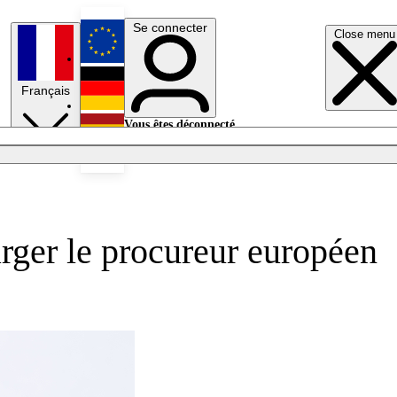
Se connecter
Close menu
English
Français
Deutsch
Vous êtes déconnecté.
Se connecter
Español
Lumières éteintes
arger le procureur européen