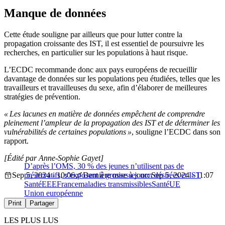
Manque de données
Cette étude souligne par ailleurs que pour lutter contre la
propagation croissante des IST, il est essentiel de poursuivre les
recherches, en particulier sur les populations à haut risque.
L’ECDC recommande donc aux pays européens de recueillir
davantage de données sur les populations peu étudiées, telles que les
travailleurs et travailleuses du sexe, afin d’élaborer de meilleures
stratégies de prévention.
« Les lacunes en matière de données empêchent de comprendre
pleinement l’ampleur de la propagation des IST et de déterminer les
vulnérabilités de certaines populations »
, souligne l’ECDC dans son
rapport.
[Édité par Anne-Sophie Gayet]
D’après l’OMS, 30 % des jeunes n’utilisent pas de
Sep 5, 2024 - 10:06
préservatifs, s’exposant à grossesses non désirées et IST
Dernière mise à jour: Sep 5, 2024 - 11:07
Santé
EEE
France
maladies transmissibles
Santé
UE
Union européenne
Print
Partager
LES PLUS LUS