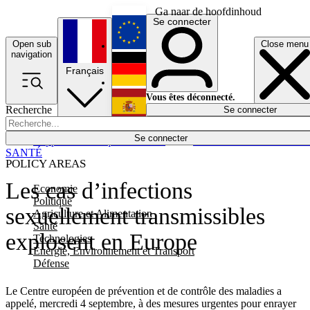
Ga naar de hoofdinhoud
Se connecter
Open sub
Close menu
English
navigation
Français
Deutsch
Vous êtes déconnecté.
Recherche
Se connecter
Español
Lumières éteintes
Se connecter
Rapporteur
Politique
Économie
Newsletters
Evénements
Em
SANTÉ
POLICY AREAS
Les cas d’infections
Economie
Politique
sexuellement transmissibles
Agriculture et Alimentation
Santé
explosent en Europe
Technologies
Energie, Environnement et Transport
Défense
Le Centre européen de prévention et de contrôle des maladies a
appelé, mercredi 4 septembre, à des mesures urgentes pour enrayer