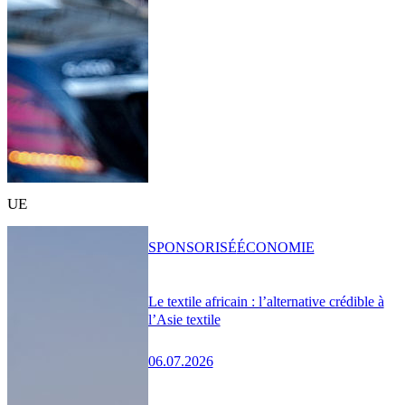
UE
SPONSORISÉ
ÉCONOMIE
Le textile africain : l’alternative crédible à
l’Asie textile
06.07.2026