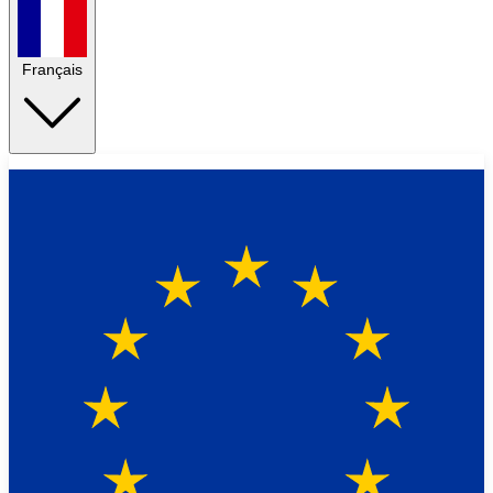
Français