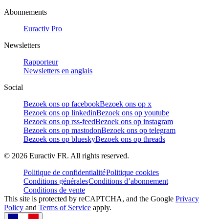
Abonnements
Euractiv Pro
Newsletters
Rapporteur
Newsletters en anglais
Social
Bezoek ons op facebook
Bezoek ons op x
Bezoek ons op linkedin
Bezoek ons op youtube
Bezoek ons op rss-feed
Bezoek ons op instagram
Bezoek ons op mastodon
Bezoek ons op telegram
Bezoek ons op bluesky
Bezoek ons op threads
©
2026
Euractiv FR. All rights reserved.
Politique de confidentialité
Politique cookies
Conditions générales
Conditions d’abonnement
Conditions de vente
This site is protected by reCAPTCHA, and the Google
Privacy
Policy
and
Terms of Service
apply.