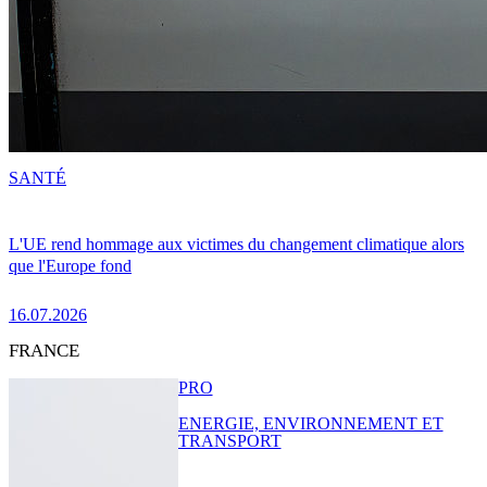
SANTÉ
L'UE rend hommage aux victimes du changement climatique alors
que l'Europe fond
16.07.2026
FRANCE
PRO
ENERGIE, ENVIRONNEMENT ET
TRANSPORT