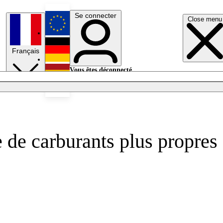
Se connecter
Close menu
English
Français
Deutsch
Vous êtes déconnecté.
Se connecter
Español
Lumières éteintes
e de carburants plus propres