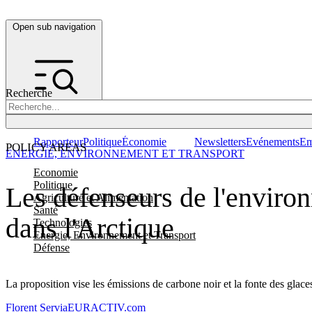
Open sub navigation
Recherche
Rapporteur
Politique
Économie
Newsletters
Evénements
Em
POLICY AREAS
ENERGIE, ENVIRONNEMENT ET TRANSPORT
Economie
Politique
Les défenseurs de l'environ
Agriculture et Alimentation
Santé
dans l'Arctique
Technologies
Energie, Environnement et Transport
Défense
La proposition vise les émissions de carbone noir et la fonte des glaces
Florent Servia
EURACTIV.com