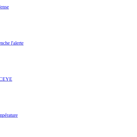
fense
nche l'alerte
 ICEYE
mpérature