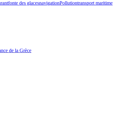
rant
fonte des glaces
navigation
Pollution
transport maritime
tance de la Grèce