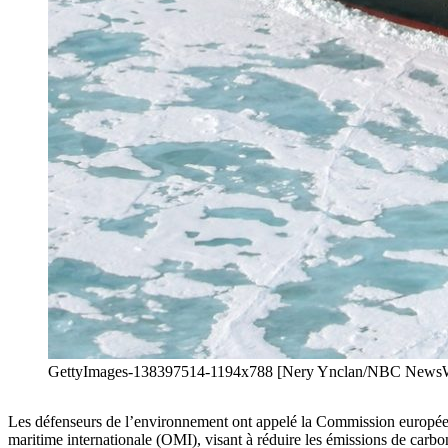
GettyImages-138397514-1194x788 [Nery Ynclan/NBC NewsWir
Les défenseurs de l’environnement ont appelé la Commission européenn
maritime internationale (OMI), visant à réduire les émissions de carbone