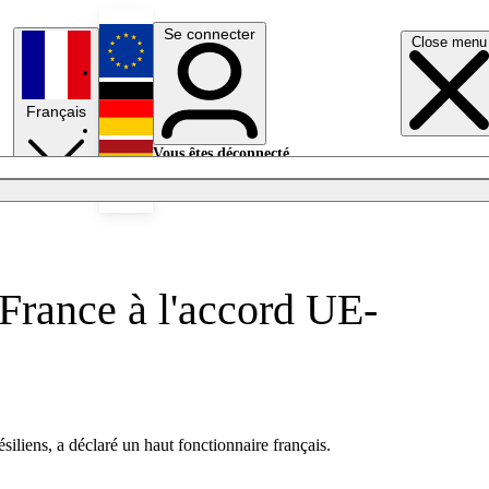
Se connecter
Close menu
English
Français
Deutsch
Vous êtes déconnecté.
Se connecter
Español
Lumières éteintes
 France à l'accord UE-
siliens, a déclaré un haut fonctionnaire français.