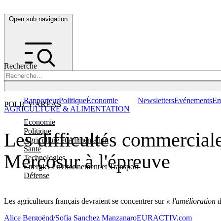
Open sub navigation
Recherche
Rapporteur
Politique
Économie
Newsletters
Evénements
Em
POLICY AREAS
AGRICULTURE & ALIMENTATION
Economie
Politique
Les difficultés commerciale
Agriculture et Alimentation
Santé
Mercosur à l'épreuve
Technologies
Energie, Environnement et Transport
Défense
Les agriculteurs français devraient se concentrer sur
« l'amélioration d
Alice Bergoënd
/
Sofia Sanchez Manzanaro
EURACTIV.com