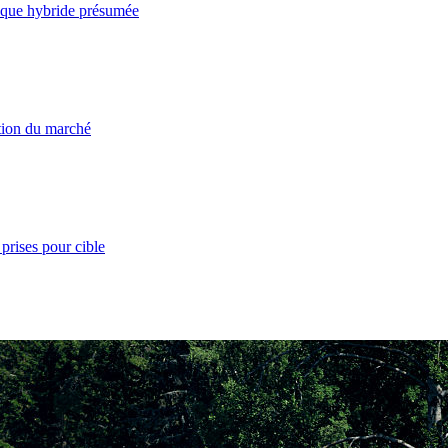
taque hybride présumée
ation du marché
prises pour cible