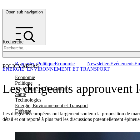
Open sub navigation
Recherche
Rapporteur
Politique
Économie
Newsletters
Evénements
Em
POLICY AREAS
ENERGIE, ENVIRONNEMENT ET TRANSPORT
Economie
Politique
Les dirigeants approuvent l
Agriculture et Alimentation
Santé
Technologies
Energie, Environnement et Transport
Défense
Les dirigeants européens ont largement soutenu la proposition de march
détail et ont reporté à plus tard les discussions potentiellement épineus