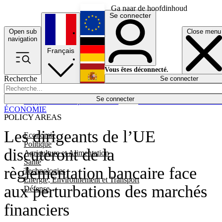
Ga naar de hoofdinhoud
Se connecter
Open sub
Close menu
English
navigation
Français
Deutsch
Vous êtes déconnecté.
Recherche
Se connecter
Español
Lumières éteintes
Se connecter
Rapporteur
Politique
Économie
Newsletters
Evénements
Em
ÉCONOMIE
POLICY AREAS
Les dirigeants de l’UE
Economie
Politique
discuteront de la
Agriculture et Alimentation
Santé
règlementation bancaire face
Technologies
Energie, Environnement et Transport
aux perturbations des marchés
Défense
financiers