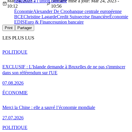
Mar 24, 2023 -
impulsion à l’union bancaire
Dernière mise à jour: Mar 24, 2023 -
10:12
10:56
Économie
Alexander De Croo
banque centrale européenne
BCE
Christine Lagarde
Credit Suisse
crise financière
Économie
EDIS
Euro & Finances
union bancaire
Print
Partager
LES PLUS LUS
POLITIQUE
EXCLUSIF : L'Islande demande à Bruxelles de ne pas s'immiscer
dans son référendum sur l'UE
07.08.2026
ÉCONOMIE
Merci la Chine : elle a sauvé l’économie mondiale
27.07.2026
POLITIQUE