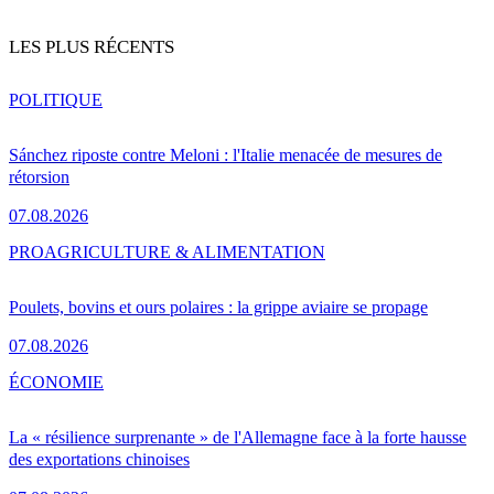
LES PLUS RÉCENTS
POLITIQUE
Sánchez riposte contre Meloni : l'Italie menacée de mesures de
rétorsion
07.08.2026
PRO
AGRICULTURE & ALIMENTATION
Poulets, bovins et ours polaires : la grippe aviaire se propage
07.08.2026
ÉCONOMIE
La « résilience surprenante » de l'Allemagne face à la forte hausse
des exportations chinoises