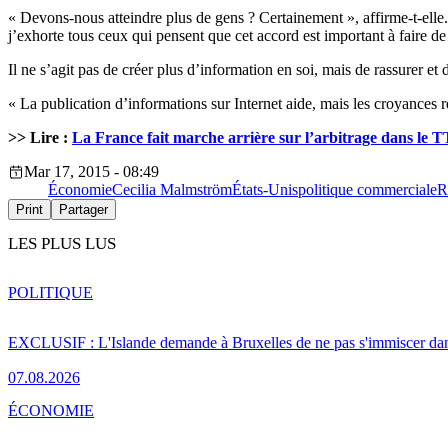
« Devons-nous atteindre plus de gens ? Certainement », affirme-t-elle. 
j’exhorte tous ceux qui pensent que cet accord est important à faire de 
Il ne s’agit pas de créer plus d’information en soi, mais de rassurer et 
« La publication d’informations sur Internet aide, mais les croyances res
>> Lire :
La France fait marche arrière sur l’arbitrage dans le
T
Mar 17, 2015 - 08:49
Économie
Cecilia Malmström
États-Unis
politique commerciale
R
Print
Partager
LES PLUS LUS
POLITIQUE
EXCLUSIF : L'Islande demande à Bruxelles de ne pas s'immiscer dan
07.08.2026
ÉCONOMIE