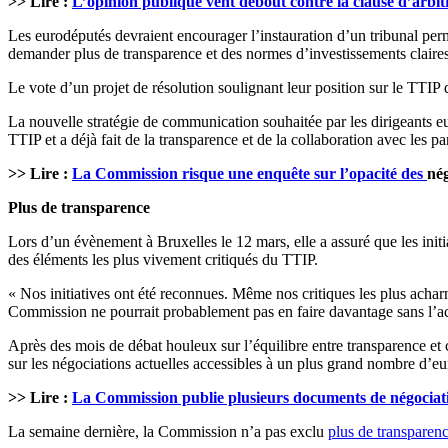
>> Lire :
L’opinion publique vent debout contre la clause d’arb
Les eurodéputés devraient encourager l’instauration d’un tribunal pe
demander plus de transparence et des normes d’investissements claires
Le vote d’un projet de résolution soulignant leur position sur le TTIP 
La nouvelle stratégie de communication souhaitée par les dirigeants 
TTIP et a déjà fait de la transparence et de la collaboration avec les p
>> Lire :
La Commission risque une enquête sur l’opacité des
né
Plus de transparence
Lors d’un évènement à Bruxelles le 12 mars, elle a assuré que les init
des éléments les plus vivement critiqués du TTIP.
« Nos initiatives ont été reconnues. Même nos critiques les plus achar
Commission ne pourrait probablement pas en faire davantage sans l’
Après des mois de débat houleux sur l’équilibre entre transparence et
sur les négociations actuelles accessibles à un plus grand nombre d’eu
>> Lire :
La Commission publie plusieurs documents de négocia
La semaine dernière, la Commission n’a pas exclu
plus de transparen