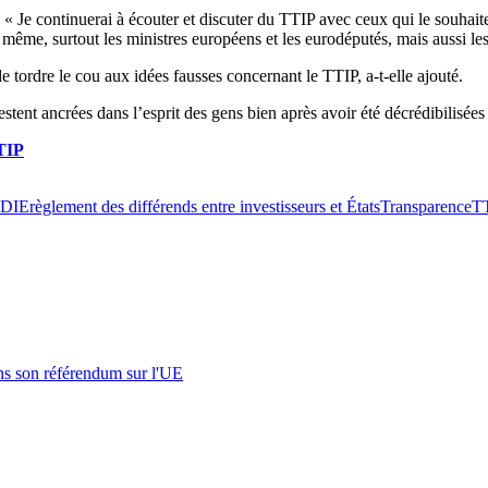
« Je continuerai à écouter et discuter du TTIP avec ceux qui le souhaiten
même, surtout les ministres européens et les eurodéputés, mais aussi les e
de tordre le cou aux idées fausses concernant le TTIP, a-t-elle ajouté.
tent ancrées dans l’esprit des gens bien après avoir été décrédibilisées »
TIP
DIE
règlement des différends entre investisseurs et États
Transparence
T
s son référendum sur l'UE