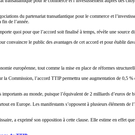
iat transatlantique pour le commerce et l’investissement auprès des citoy
ociations du partenariat transatlantique pour le commerce et l’investis
 fin de l’année.
porte quoi pour que l’accord soit finalisé à temps, révèle une source d
ur convaincre le public des avantages de cet accord et pour établir dava
conomie européenne, tout comme la mise en place de réformes structurell
our la Commission, l’accord TTIP permettra une augmentation de 0,5 % d
importants au monde, puisque l’équivalent de 2 milliards d’euros de bie
partout en Europe. Les manifestants s’opposent à plusieurs éléments de l
re, a exprimé son opposition à cette clause. Elle estime en effet que se