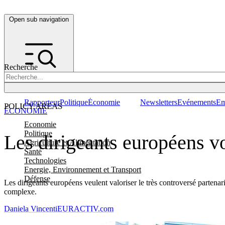
Open sub navigation
Recherche
Rapporteur
Politique
Économie
Newsletters
Evénements
Em
POLICY AREAS
ÉCONOMIE
Economie
Politique
Les dirigeants européens v
Agriculture et Alimentation
Santé
Technologies
Energie, Environnement et Transport
Défense
Les dirigeants européens veulent valoriser le très controversé partenari
complexe.
Daniela Vincenti
EURACTIV.com