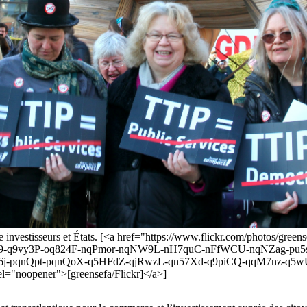
ntre investisseurs et États. [<a href="https://www.flickr.com/photos/g
9-q9vy3P-oq824F-nqPmor-nqNW9L-nH7quC-nFfWCU-nqNZag-p
j-pqnQpt-pqnQoX-q5HFdZ-qjRwzL-qn57Xd-q9piCQ-qqM7nz-q5w
="noopener">[greensefa/Flickr]</a>]