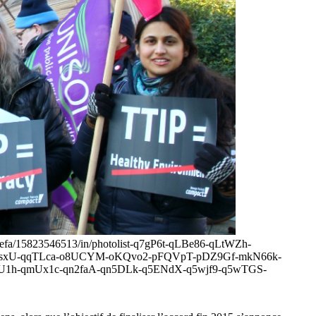
reensefa/15823546513/in/photolist-q7gP6t-qLBe86-qLtWZh-
u5sxU-qqTLca-o8UCYM-oKQvo2-pFQVpT-pDZ9Gf-mkN66k-
U1h-qmUx1c-qn2faA-qn5DLk-q5ENdX-q5wjf9-q5wTGS-