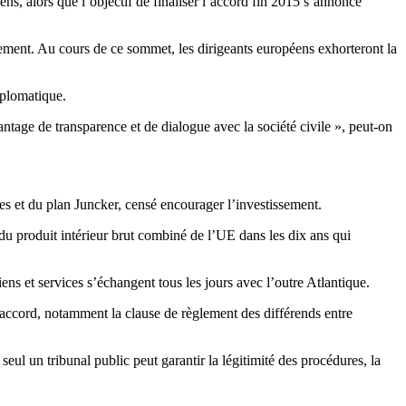
ens, alors que l’objectif de finaliser l’accord fin 2015 s’annonce
sement. Au cours de ce sommet, les dirigeants européens exhorteront la
iplomatique.
ntage de transparence et de dialogue avec la société civile », peut-on
es et du plan Juncker, censé encourager l’investissement.
u produit intérieur brut combiné de l’UE dans les dix ans qui
ns et services s’échangent tous les jours avec l’outre Atlantique.
’accord, notamment la clause de règlement des différends entre
ul un tribunal public peut garantir la légitimité des procédures, la