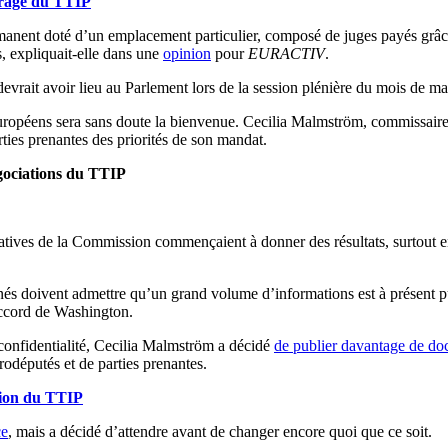
itrage du TTIP
rmanent doté d’un emplacement particulier, composé de juges payés grâ
, expliquait-elle dans une
opinion
pour
EURACTIV
.
devrait avoir lieu au Parlement lors de la session plénière du mois de ma
européens sera sans doute la bienvenue. Cecilia Malmström, commissaire
arties prenantes des priorités de son mandat.
gociations du TTIP
iatives de la Commission commençaient à donner des résultats, surtout e
nés doivent admettre qu’un grand volume d’informations est à présent pub
accord de Washington.
 confidentialité, Cecilia Malmström a décidé
de publier davantage de do
rodéputés et de parties prenantes.
tion du TTIP
ce
, mais a décidé d’attendre avant de changer encore quoi que ce soit.