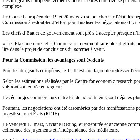
Les dirigeants européens veulent valoriser le très controversé partenar
complexe.
Le Conseil européen des 19 et 20 mars va se pencher sur l’état des nég
Commission à redoubler d’effort pour finaliser les négociations d’ici la
Les chefs d’État et de gouvernement sont prêts à accepter presque n’im
« Les États membres et la Commission devraient faire plus d’efforts po
lire dans le projet de conclusions du sommet à venir.
Pour la Commission, les avantages sont évidents
Pour les dirigeants européens, le TTIP est une façon de redresser l’é
Selon les estimations réalisées par le Centre for economic research p
suivront son entrée en vigueur.
Les échanges commerciaux entre les deux continents sont déjà les plus 
Pourtant, les négociations ont été assombries par des manifestations 
investisseurs et États (RDIE).
Le vendredi 13 mars, Viviane Reding, eurodéputée et ancienne commissai
cohérence des jugements et l’indépendance des médiateurs.