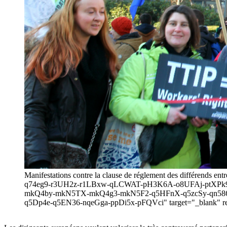
Manifestations contre la clause de réglement des différends e
q74eg9-r3UH2z-r1LBxw-qLCWAT-pH3K6A-o8UFAj-ptXPk
mkQ4by-mkN5TX-mkQ4g3-mkN5F2-q5HFnX-q5zcSy-qn586
q5Dp4e-q5EN36-nqeGga-ppDi5x-pFQVci" target="_blank" rel