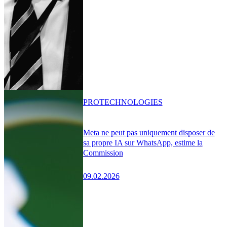
PRO
TECHNOLOGIES
Meta ne peut pas uniquement disposer de
sa propre IA sur WhatsApp, estime la
Commission
09.02.2026