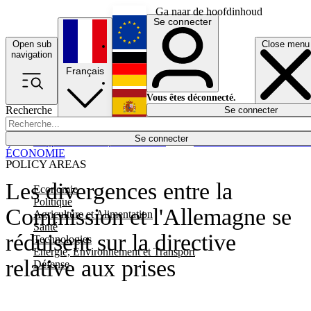
Ga naar de hoofdinhoud
Se connecter
Open sub
Close menu
English
navigation
Français
Deutsch
Vous êtes déconnecté.
Recherche
Se connecter
Español
Lumières éteintes
Se connecter
Rapporteur
Politique
Économie
Newsletters
Evénements
Em
ÉCONOMIE
POLICY AREAS
Les divergences entre la
Economie
Politique
Commission et l'Allemagne se
Agriculture et Alimentation
Santé
réduisent sur la directive
Technologies
Energie, Environnement et Transport
relative aux prises
Défense