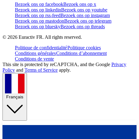
Bezoek ons op facebook
Bezoek ons op x
Bezoek ons op linkedin
Bezoek ons op youtube
Bezoek ons op rss-feed
Bezoek ons op instagram
Bezoek ons op mastodon
Bezoek ons op telegram
Bezoek ons op bluesky
Bezoek ons op threads
©
2026
Euractiv FR. All rights reserved.
Politique de confidentialité
Politique cookies
Conditions générales
Conditions d’abonnement
Conditions de vente
This site is protected by reCAPTCHA, and the Google
Privacy
Policy
and
Terms of Service
apply.
Français