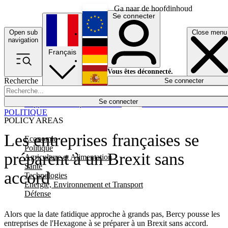
Ga naar de hoofdinhoud
Se connecter
Open sub
Close menu
English
navigation
Français
Deutsch
Vous êtes déconnecté.
Recherche
Se connecter
Español
Lumières éteintes
Se connecter
Rapporteur
Politique
Économie
Newsletters
Evénements
Em
POLITIQUE
POLICY AREAS
Les entreprises françaises se
Economie
Politique
préparent à un Brexit sans
Agriculture et Alimentation
Santé
accord
Technologies
Energie, Environnement et Transport
Défense
Alors que la date fatidique approche à grands pas, Bercy pousse les
entreprises de l'Hexagone à se préparer à un Brexit sans accord.