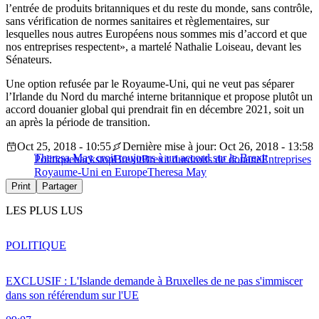
l’entrée de produits britanniques et du reste du monde, sans contrôle,
sans vérification de normes sanitaires et règlementaires, sur
lesquelles nous autres Européens nous sommes mis d’accord et que
nos entreprises respectent», a martelé Nathalie Loiseau, devant les
Sénateurs.
Une option refusée par le Royaume-Uni, qui ne veut pas séparer
l’Irlande du Nord du marché interne britannique et propose plutôt un
accord douanier global qui prendrait fin en décembre 2021, soit un
an après la période de transition.
Oct 25, 2018 - 10:55
Dernière mise à jour: Oct 26, 2018 - 13:58
Theresa May croit toujours à un accord sur le Brexit
Politique
backstop
Brexit
Brexit dur
droits de douane
Entreprises
Royaume-Uni en Europe
Theresa May
Print
Partager
LES PLUS LUS
POLITIQUE
EXCLUSIF : L'Islande demande à Bruxelles de ne pas s'immiscer
dans son référendum sur l'UE