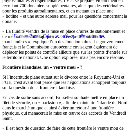
phytosanitaires et règlementaires, l’État se prépare. Notamment en
recrutant 700 douaniers supplémentaires, ainsi que des vétérinaires
pour les produits agroalimentaires, et en mettant en place une
« hotline » et une autre adresse mail pour les questions concernant la
douane.
« La fluidité viendra de la mise en place d’aires de stationnement et
Face au Brexit, Calais se prépare «même au pire»
de méthodes technologiques avancées pour contrôler les
marchandises », explique l’un des fonctionnaires. Le gouvernement
français et la Commission européenne envisagent également de
déplacer les points de contrôle ailleurs que sur les points d’entrée sur
le territoire national. Une option explorée, mais pas encore résolue.
Frontière irlandaise, un « ventre mou » ?
Si l’incertitude plane autant sur le divorce entre le Royaume-Uni et
l’UE, c’est avant tout parce que les négociations achoppent toujours
sur la question de la frontière irlandaise.
En cas de sortie sans accord, Bruxelles souhaite mettre en place un
filet de sécurité, ou « backstop », afin de maintenir l’Irlande du Nord
dans le marché unique et ainsi éviter un retour à une frontière
physique, qui menacerait la mise en œuvre des accords du Vendredi
Saint.
« Il est hors de question de faire de cette frontière le ventre mou de