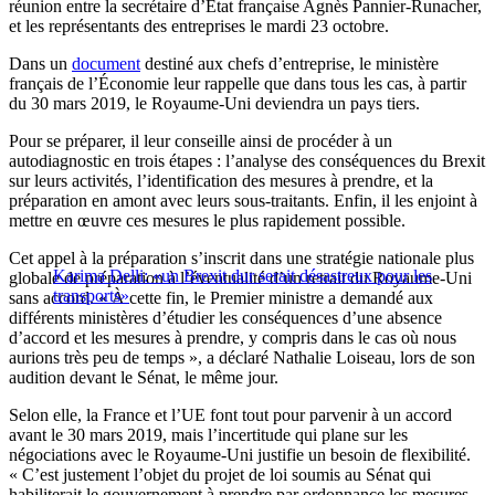
réunion entre la secrétaire d’État française Agnès Pannier-Runacher,
et les représentants des entreprises le mardi 23 octobre.
Dans un
document
destiné aux chefs d’entreprise, le ministère
français de l’Économie leur rappelle que dans tous les cas, à partir
du 30 mars 2019, le Royaume-Uni deviendra un pays tiers.
Pour se préparer, il leur conseille ainsi de procéder à un
autodiagnostic en trois étapes : l’analyse des conséquences du Brexit
sur leurs activités, l’identification des mesures à prendre, et la
préparation en amont avec leurs sous-traitants. Enfin, il les enjoint à
mettre en œuvre ces mesures le plus rapidement possible.
Cet appel à la préparation s’inscrit dans une stratégie nationale plus
Karima Delli: «un Brexit dur serait désastreux pour les
globale de préparation à l’éventualité d’un retrait du Royaume-Uni
transports»
sans accord. « À cette fin, le Premier ministre a demandé aux
différents ministères d’étudier les conséquences d’une absence
d’accord et les mesures à prendre, y compris dans le cas où nous
aurions très peu de temps », a déclaré Nathalie Loiseau, lors de son
audition devant le Sénat, le même jour.
Selon elle, la France et l’UE font tout pour parvenir à un accord
avant le 30 mars 2019, mais l’incertitude qui plane sur les
négociations avec le Royaume-Uni justifie un besoin de flexibilité.
« C’est justement l’objet du projet de loi soumis au Sénat qui
habiliterait le gouvernement à prendre par ordonnance les mesures