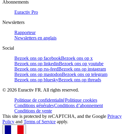
Abonnements
Euractiv Pro
Newsletters
Rapporteur
Newsletters en anglais
Social
Bezoek ons op facebook
Bezoek ons op x
Bezoek ons op linkedin
Bezoek ons op youtube
Bezoek ons op rss-feed
Bezoek ons op instagram
Bezoek ons op mastodon
Bezoek ons op telegram
Bezoek ons op bluesky
Bezoek ons op threads
©
2026
Euractiv FR. All rights reserved.
Politique de confidentialité
Politique cookies
Conditions générales
Conditions d’abonnement
Conditions de vente
This site is protected by reCAPTCHA, and the Google
Privacy
Policy
and
Terms of Service
apply.