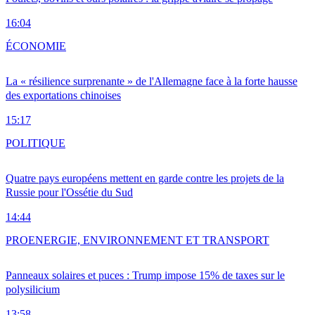
16:04
ÉCONOMIE
La « résilience surprenante » de l'Allemagne face à la forte hausse
des exportations chinoises
15:17
POLITIQUE
Quatre pays européens mettent en garde contre les projets de la
Russie pour l'Ossétie du Sud
14:44
PRO
ENERGIE, ENVIRONNEMENT ET TRANSPORT
Panneaux solaires et puces : Trump impose 15% de taxes sur le
polysilicium
13:58