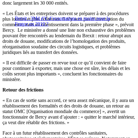
donc largement les 30 000 entités.
« Les États et les entreprises doivent se préparer à des procédures
Brexit : 3Md d’€ d’exportations en moins pour la
plus lourdes et plus coûteuses. Il n’y aura pas d’interruption du
France en 2019 ?
commerce, mais un ralentissement dans la première phase », prévoit
Bercy. Le ministère a donné une liste non exhaustive des problèmes
pouvant être rencontrés au lendemain du Brexit : retour abrupt aux
droits de douane, modifications de l’homologation des produits,
réorganisation soudaine des circuits logistiques, et problèmes
juridiques liés au transfert des données.
« Il est difficile de passer en revue tout ce qu’il convient de faire
pour continuer à exporter, mais une chose est sûre, les délais et les
coûts seront plus importants », concluent les fonctionnaires du
ministère.
Retour des frictions
« En cas de sortie sans accord, ce sera assez mécanique, il y aura un
rétablissement des formalités et des droits de douane, un retour au
statut OMC [Organisation mondiale du commerce] », avertit un
fonctionnaire de Bercy avant d’ajouter : « quitter le marché intérieur,
ça veut dire rétablir des frictions. »
Face à un futur rétablissement des contrôles sanitaires,